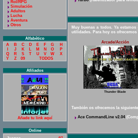
Rol/RPG
Simulación
Adultos
Lucha
Aventura
Otros
Muy buenas a todos. Ya estamos o
utilidades. Para hoy os ofrecemos 
Alfabético
Arcade/Acción
A
B
C
D
E
F
G
H
I
J
K
L
M
N
O
P
Q
R
S
T
U
V
W
X
Y
Z
09
TODOS
Afiliados
Thunder Blade
También os ofrecemos la siguiente 
Ace CommandLine v2.04
(Compr
Añade tu link aquí
Online