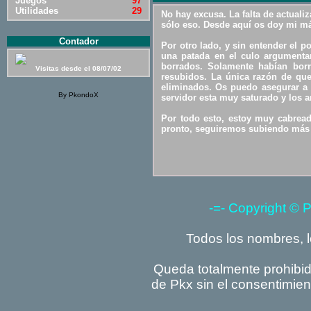
Juegos
97
Utilidades
29
No hay excusa. La falta de actual
sólo eso. Desde aquí os doy mi má
Contador
Por otro lado, y sin entender el 
una patada en el culo argumenta
borrados. Solamente habían bor
Visitas desde el 08/07/02
resubidos. La única razón de qu
eliminados. Os puedo asegurar a 
By PkondoX
servidor esta muy saturado y los a
Por todo esto, estoy muy cabrea
pronto, seguiremos subiendo más 
-=- Copyright © 
Todos los nombres, 
Queda totalmente prohibid
de Pkx sin el consentimie