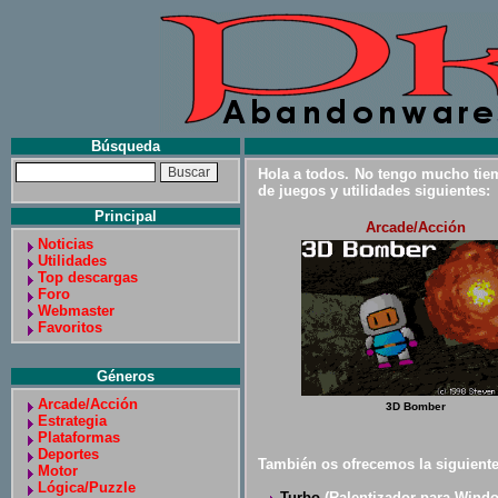
Búsqueda
Hola a todos. No tengo mucho tiem
de juegos y utilidades siguientes:
Principal
Arcade/Acción
Noticias
Utilidades
Top descargas
Foro
Webmaster
Favoritos
Géneros
Arcade/Acción
3D Bomber
Estrategia
Plataformas
Deportes
También os ofrecemos la siguiente 
Motor
Lógica/Puzzle
Turbo
(Ralentizador para Wind