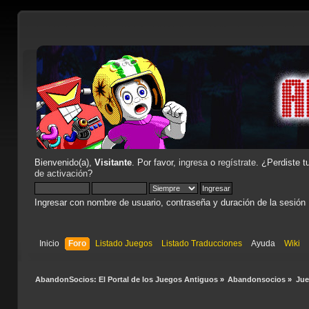
Bienvenido(a),
Visitante
. Por favor,
ingresa
o
regístrate
. ¿Perdiste t
de activación
?
Ingresar con nombre de usuario, contraseña y duración de la sesión
Inicio
Foro
Listado Juegos
Listado Traducciones
Ayuda
Wiki
AbandonSocios: El Portal de los Juegos Antiguos
»
Abandonsocios
»
Ju