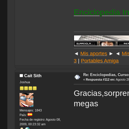
Enciclopedia In
◄
Mis aportes
► ◄
Mi
3
|
Portables Amiga
Re: Enciclopedias, Curso
Cait Sith
«
Respuesta #112 en:
Agosto 28
Joshua
Gracias,sorpre
megas
Mensajes: 1843
País:
Fecha de registro: Agosto 08,
2009, 00:23:32 am