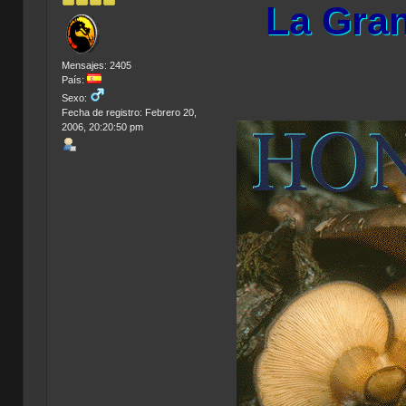
La Gran
Mensajes: 2405
País:
Sexo:
Fecha de registro: Febrero 20,
2006, 20:20:50 pm