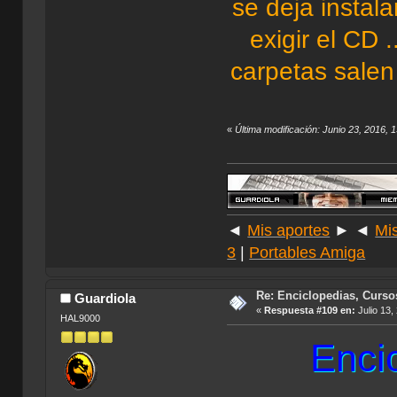
se deja instal
exigir el CD 
carpetas salen
«
Última modificación: Junio 23, 2016, 
◄
Mis aportes
► ◄
Mi
3
|
Portables Amiga
Re: Enciclopedias, Curso
Guardiola
«
Respuesta #109 en:
Julio 13,
HAL9000
Enci