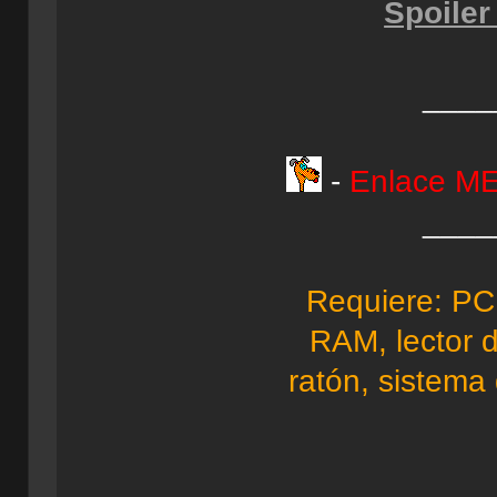
Spoiler
____
-
Enlace 
____
Requiere: PC
RAM, lector 
ratón, sistema