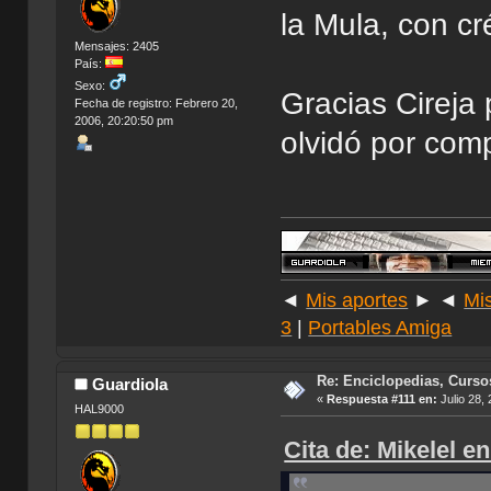
la Mula, con c
Mensajes: 2405
País:
Sexo:
Gracias Cireja 
Fecha de registro: Febrero 20,
2006, 20:20:50 pm
olvidó por comp
◄
Mis aportes
► ◄
Mi
3
|
Portables Amiga
Re: Enciclopedias, Curso
Guardiola
«
Respuesta #111 en:
Julio 28,
HAL9000
Cita de: Mikelel e