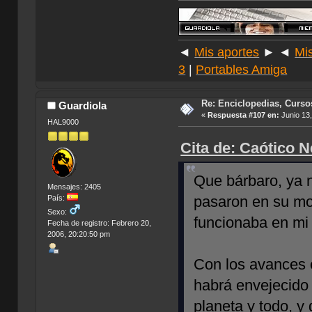
◄
Mis aportes
► ◄
Mi
3
|
Portables Amiga
Re: Enciclopedias, Curso
Guardiola
«
Respuesta #107 en:
Junio 13,
HAL9000
Cita de: Caótico N
Que bárbaro, ya 
Mensajes: 2405
pasaron en su mo
País:
Sexo:
funcionaba en m
Fecha de registro: Febrero 20,
2006, 20:20:50 pm
Con los avances 
habrá envejecido
planeta y todo, y