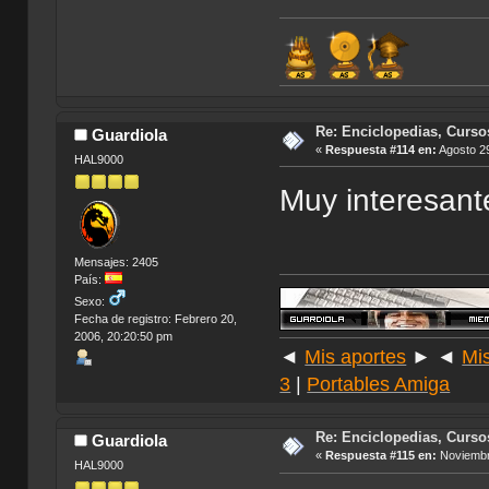
Re: Enciclopedias, Curso
Guardiola
«
Respuesta #114 en:
Agosto 29
HAL9000
Muy interesante
Mensajes: 2405
País:
Sexo:
Fecha de registro: Febrero 20,
2006, 20:20:50 pm
◄
Mis aportes
► ◄
Mi
3
|
Portables Amiga
Re: Enciclopedias, Curso
Guardiola
«
Respuesta #115 en:
Noviembre
HAL9000