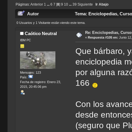
Páginas:
Anterior
1
...
6
7
[
8
]
9
10
...
39
Siguiente
Ir Abajo
Autor
Tema: Enciclopedias, Curso
0 Usuarios y 1 Visitante están viendo este tema.
Re: Enciclopedias, Curso
Caótico Neutral
«
Respuesta #105 en:
Junio 12,
IBM PC
Que bárbaro, y
enciclopedia m
por alguna raz
Mensajes: 123
País:
166
Fecha de registro: Enero 23,
2015, 20:45:06 pm
Con los avanc
desde entonces
(seguro que Pl