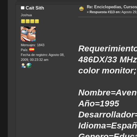
Re: Enciclopedias, Cursos
Cait Sith
«
Respuesta #113 en:
Agosto 29,
Joshua
Mensajes: 1843
Requerimiento
País:
Fecha de registro: Agosto 08,
486DX/33 MHz;
2009, 00:23:32 am
color monitor
Nombre=Avent
Año=1995
Desarrollador
Idioma=Españ
Genero=Educa