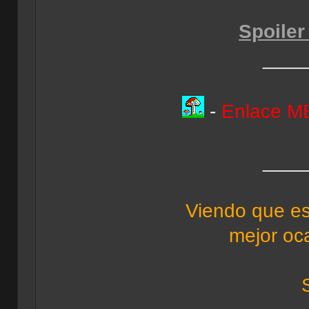
Spoiler
____
-
Enlace 
____
Viendo que e
mejor oca