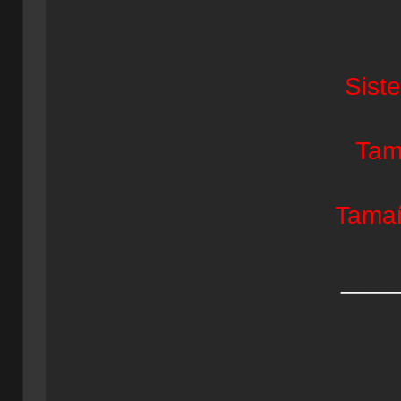
Sist
Tam
Tamañ
____