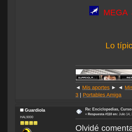
MEGA
Lo típi
◄
Mis aportes
► ◄
Mi
3
|
Portables Amiga
Re: Enciclopedias, Curso
Guardiola
«
Respuesta #110 en:
Julio 14,
HAL9000
Olvidé comenta