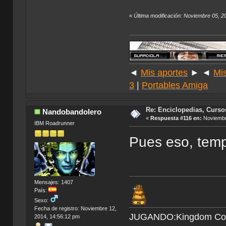
«
Última modificación: Noviembre 05, 2
◄
Mis aportes
► ◄
Mi
3
|
Portables Amiga
Re: Enciclopedias, Curso
Nandobandolero
«
Respuesta #116 en:
Noviembre
IBM Roadrunner
Pues eso, temp
Mensajes: 1407
País:
Sexo:
Fecha de registro: Noviembre 12,
JUGANDO:Kingdom Come 
2014, 14:56:12 pm