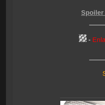
Spoiler
____
-
Enl
____