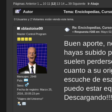
Páginas:
Anterior
1
...
10
11
[
12
]
13
14
...
39
Siguiente
Ir Abajo
Autor
Tema: Enciclopedias, Curso
0 Usuarios y 2 Visitantes están viendo este tema.
Re: Enciclopedias, Curso
xblastoise99
«
Respuesta #165 en:
Mayo 02,
Master Control Program
Buen aporte, no
hayas subido p
suelen perders
cuanto a su ori
Mensajes: 2948
escuche de esa
País:
Sexo:
puedo estar eq
Fecha de registro: Marzo 25,
2016, 20:05:23 pm
Descargando!!
"Viajero del Universo"