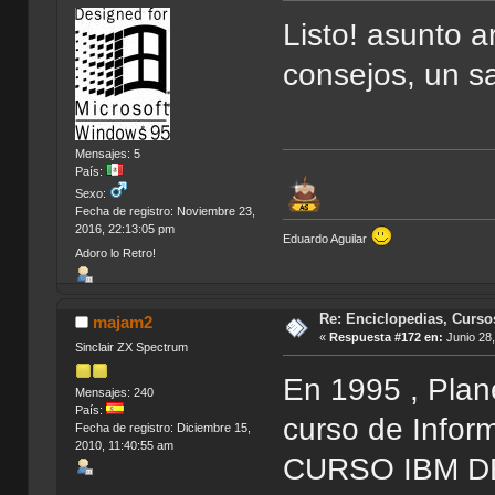
Listo! asunto a
consejos, un s
Mensajes: 5
País:
Sexo:
Fecha de registro: Noviembre 23,
2016, 22:13:05 pm
Eduardo Aguilar
Adoro lo Retro!
Re: Enciclopedias, Curso
majam2
«
Respuesta #172 en:
Junio 28,
Sinclair ZX Spectrum
En 1995 , Plan
Mensajes: 240
País:
curso de Inform
Fecha de registro: Diciembre 15,
2010, 11:40:55 am
CURSO IBM DE