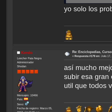
yo solo los pr
Re: Enciclopedias, Curso
Kendo
«
Respuesta #179 en:
Julio 17,
Leecher Pata Negra
Administrador
así mucho mejo
Shodan
subir esa gran 
util que todo
Mensajes: 10466
País:
Sexo:
Fecha de registro: Marzo 05,