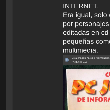
INTERNET.
Era igual, sol
por personajes 
editadas en cd
pequeñas como 
multimedia.
Esta imagen ha sido redimensiona
(720x936 px).