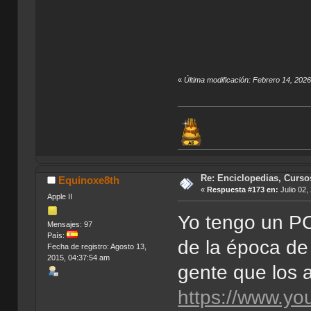
«
Última modificación: Febrero 14, 202
Re: Enciclopedias, Curso
Equinoxe8th
«
Respuesta #173 en:
Julio 02,
Apple II
Yo tengo un PC
Mensajes: 97
País:
de la época d
Fecha de registro: Agosto 13,
2015, 04:37:54 am
gente que los 
https://www.y