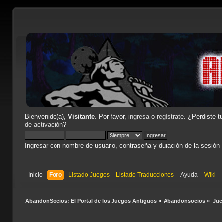
Bienvenido(a),
Visitante
. Por favor,
ingresa
o
regístrate
. ¿Perdiste t
de activación
?
Ingresar con nombre de usuario, contraseña y duración de la sesión
Inicio
Foro
Listado Juegos
Listado Traducciones
Ayuda
Wiki
AbandonSocios: El Portal de los Juegos Antiguos
»
Abandonsocios
»
Ju