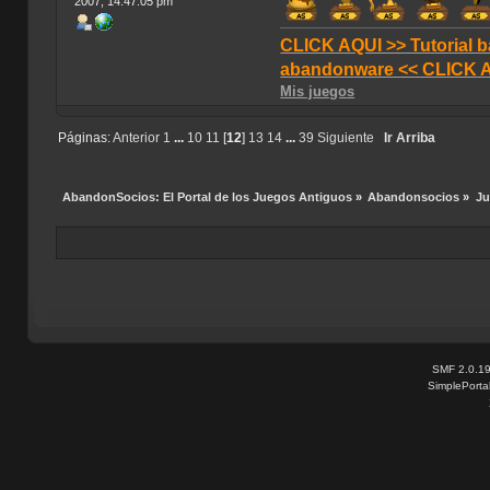
2007, 14:47:05 pm
CLICK AQUI >> Tutorial b
abandonware << CLICK 
Mis juegos
Páginas:
Anterior
1
...
10
11
[
12
]
13
14
...
39
Siguiente
Ir Arriba
AbandonSocios: El Portal de los Juegos Antiguos
»
Abandonsocios
»
Ju
SMF 2.0.1
SimplePorta