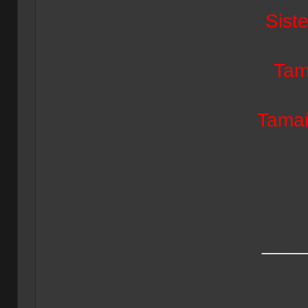
Sist
Tam
Tamañ
____