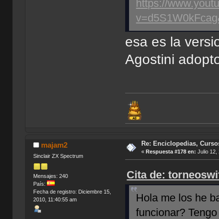
https://www.yout
v=d5S1W0kFcag&
esa es la versi
Agostini adopt
Re: Enciclopedias, Curso
majam2
«
Respuesta #178 en:
Julio 12,
Sinclair ZX Spectrum
Cita de: torneoswi
Mensajes: 240
País:
Fecha de registro: Diciembre 15,
Hola me los he ba
2010, 11:40:55 am
funcionar? Tengo