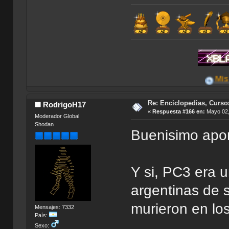
Mis Aportes
Re: Enciclopedias, Curso
RodrigoH17
«
Respuesta #166 en:
Mayo 02,
Moderador Global
Shodan
Buenisimo apor
Y si, PC3 era 
argentinas de 
murieron en lo
Mensajes: 7332
País:
Sexo: