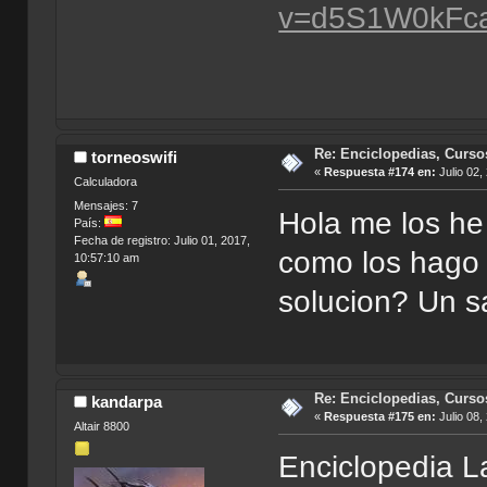
v=d5S1W0kFca
Re: Enciclopedias, Curso
torneoswifi
«
Respuesta #174 en:
Julio 02,
Calculadora
Mensajes: 7
Hola me los he 
País:
Fecha de registro: Julio 01, 2017,
como los hago
10:57:10 am
solucion? Un s
Re: Enciclopedias, Curso
kandarpa
«
Respuesta #175 en:
Julio 08,
Altair 8800
Enciclopedia L