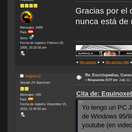
Gracias por el 
nunca está de 
Mensajes: 2405
País:
Sexo:
Fecha de registro: Febrero 20,
2006, 20:20:50 pm
◄
Mis aportes
► ◄
Mis aportes Wiki
Re: Enciclopedias, Curso
majam2
«
Respuesta #177 en:
Julio 12,
Sinclair ZX Spectrum
Cita de: Equinoxe8
Mensajes: 240
País:
Fecha de registro: Diciembre 15,
Yo tengo un PC J
2010, 11:40:55 am
de Windows 95/98
youtube (en video