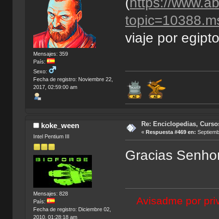
(
https://www.a
topic=10388.
viaje por egipt
Mensajes: 359
País:
Sexo:
Fecha de registro: Noviembre 22,
2017, 02:59:00 am
Re: Enciclopedias, Curso
koke_ween
«
Respuesta #469 en:
Septiembr
Intel Pentium III
Gracias Senhor
Mensajes: 828
Avisadme por priv
País:
Fecha de registro: Diciembre 02,
2010, 01:28:18 am