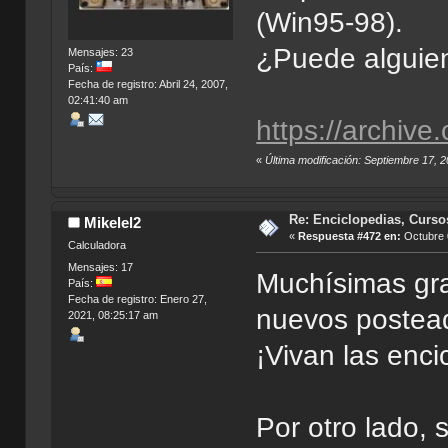
(Win95-98).
¿Puede alguien
Mensajes: 23
País:
Fecha de registro: Abril 24, 2007,
02:41:40 am
https://archiv
«
Última modificación: Septiembre 17,
Re: Enciclopedias, Curso
Mikelel2
«
Respuesta #472 en:
Octubre 
Calculadora
Mensajes: 17
Muchísimas gra
País:
Fecha de registro: Enero 27,
nuevos postead
2021, 08:25:17 am
¡Vivan las enci
Por otro lado, 