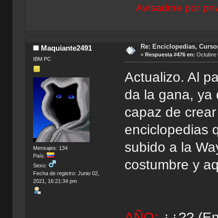
Avisadme por priv
Re: Enciclopedias, Curso
Maquiante2491
«
Respuesta #476 en:
Octubre 
IBM PC
Actualizo. Al p
da la gana, ya
capaz de crear
enciclopedias 
subido a la Wa
Mensajes: 134
País:
costumbre y aqu
Sexo:
Fecha de registro: Junio 02,
2021, 16:21:34 pm
AÑO:
¿¿?? (En 