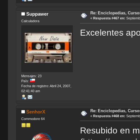
Re: Enciclopedias, Curso
Suppawer
«
Respuesta #467 en:
Septiembr
Calculadora
Excelentes apo
Mensajes: 23
País:
Fecha de registro: Abril 24, 2007,
02:41:40 am
Re: Enciclopedias, Curso
SenhorX
«
Respuesta #468 en:
Septiembr
Commodore 64
Resubido en mi