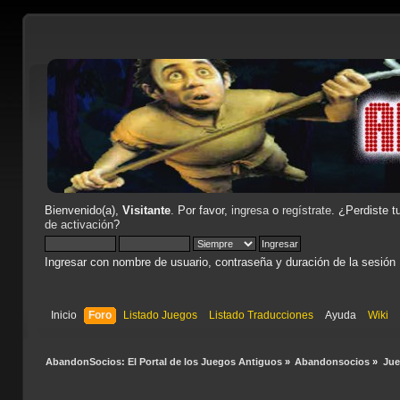
Bienvenido(a),
Visitante
. Por favor,
ingresa
o
regístrate
. ¿Perdiste t
de activación
?
Ingresar con nombre de usuario, contraseña y duración de la sesión
Inicio
Foro
Listado Juegos
Listado Traducciones
Ayuda
Wiki
AbandonSocios: El Portal de los Juegos Antiguos
»
Abandonsocios
»
Ju