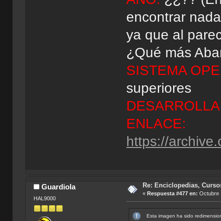
encontrar nada 
ya que al parec
¿Qué más Aba
SISTEMA OPE
superiores
DESARROLLA
ENLACE:
https://archiv
Re: Enciclopedias, Curso
Guardiola
«
Respuesta #477 en:
Octubre 
HAL9000
Esta imagen ha sido redimension