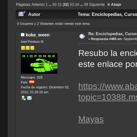
Páginas:
Anterior
1
...
30
31
[
32
]
33
34
...
39
Siguiente
Ir Abajo
Autor
Tema: Enciclopedias, Curso
0 Usuarios y 2 Visitantes están viendo este tema.
Re: Enciclopedias, Curso
koke_ween
«
Respuesta #465 en:
Septiembr
Intel Pentium III
Resubo la enci
este enlace por
Mensajes: 828
País:
https://www.ab
Fecha de registro: Diciembre 02,
2010, 01:28:18 am
topic=10388.
Mayas