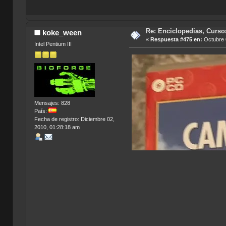
Re: Enciclopedias, Curso
koke_ween
«
Respuesta #475 en:
Octubre 
Intel Pentium III
Mensajes: 828
País:
Fecha de registro: Diciembre 02,
2010, 01:28:18 am