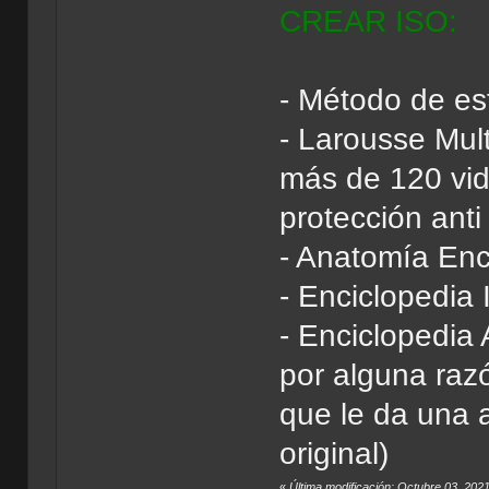
CREAR ISO:
- Método de est
- Larousse Mul
más de 120 vid
protección anti
- Anatomía Enci
- Enciclopedia 
- Enciclopedia 
por alguna raz
que le da una a
original)
«
Última modificación: Octubre 03, 20