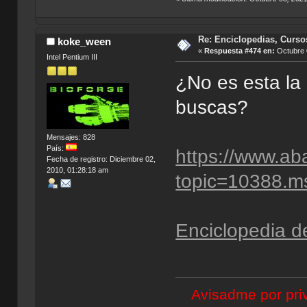
Re: Enciclopedias, Curso
koke_ween
«
Respuesta #474 en:
Octubre 
Intel Pentium III
¿No es esta la
buscas?
Mensajes: 828
País:
https://www.ab
Fecha de registro: Diciembre 02,
2010, 01:28:18 am
topic=10388.
Enciclopedia d
Avisadme por priv