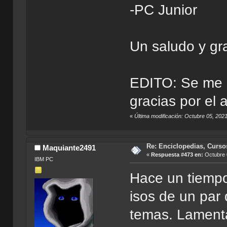
-PC Junior
Un saludo y gr
EDITO: Se me p
gracias por e
«
Última modificación: Octubre 05, 2021
Re: Enciclopedias, Curso
Maquiante2491
«
Respuesta #473 en:
Octubre 
IBM PC
Hace un tiempo
isos de un par 
temas. Lament