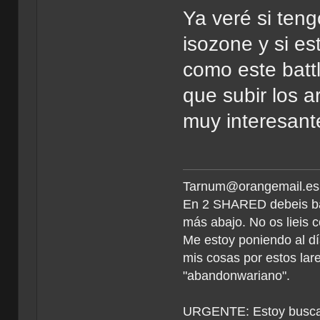
Ya veré si teng
isozone y si e
como este batt
que subir los a
muy interesant
Tarnum@orangemail.es <
En 2 SHARED debeis ba
más abajo. No os lieis c
Me estoy poniendo al dí
mis cosas por estos la
"abandonwariano".
URGENTE: Estoy buscan