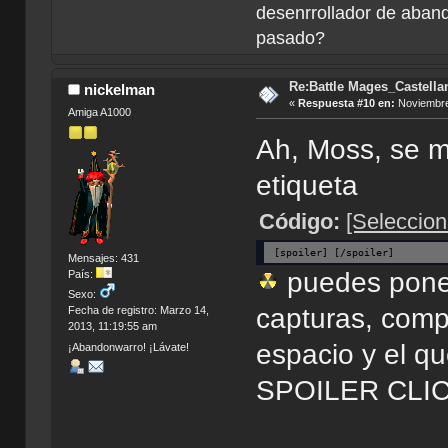
desenrrollador de aband
pasado?
Re:Battle Mages_Castella
nickelman
«
Respuesta #10 en:
Noviembre
Amiga A1000
Ah, Moss, se m
etiqueta
Código:
[Seleccion
[spoiler] [/spoiler]
Mensajes: 431
puedes poner
País:
Sexo:
capturas, com
Fecha de registro: Marzo 14,
2013, 11:19:55 am
espacio y el qu
¡Abandonwarro! ¡Lávate!
SPOILER CLIC