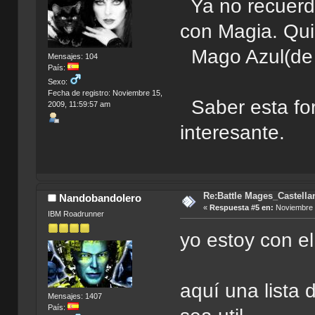
Ya no recuerdo 
con Magia. Qui
Mago Azul(de e
Mensajes: 104
País:
Sexo:
Fecha de registro: Noviembre 15,
Saber esta for
2009, 11:59:57 am
interesante.
Re:Battle Mages_Castella
Nandobandolero
«
Respuesta #5 en:
Noviembre 2
IBM Roadrunner
yo estoy con e
aquí una lista 
Mensajes: 1407
País: