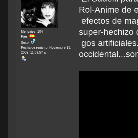
Rol-Anime de e
efectos de mag
super-hechizo d
Mensajes: 104
País:
gos artificiale
Sexo:
Fecha de registro: Noviembre 15,
occidental...s
2009, 11:59:57 am