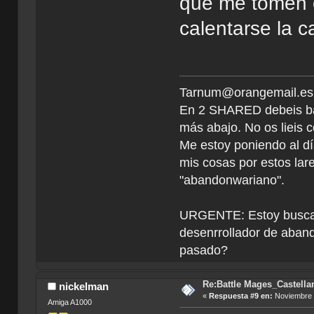
que me tomen e
calentarse la 
Tarnum@orangemail.es <
En 2 SHARED debeis ba
más abajo. No os lieis c
Me estoy poniendo al dí
mis cosas por estos la
"abandonwariano".
URGENTE: Estoy buscan
desenrrollador de aband
pasado?
Re:Battle Mages_Castella
nickelman
«
Respuesta #9 en:
Noviembre 2
Amiga A1000