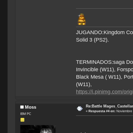
JUGANDO:Kingdom Come 
Solid 3 (PS2).
TERMINADOS:saga Doom (
Invincible (W11), Forsp
Black Mesa ( W11), Por
(W11),
https://i.pinimg.com/o
Re:Battle Mages_Castella
Moss
«
Respuesta #4 en:
Noviembre 2
IBM PC