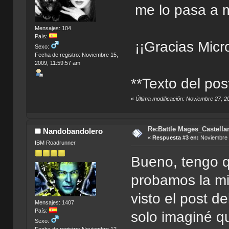
me lo pasa a m
Mensajes: 104
País:
¡¡Gracias Micr
Sexo:
Fecha de registro: Noviembre 15,
2009, 11:59:57 am
**Texto del pos
«
Última modificación: Noviembre 27, 
Re:Battle Mages_Castella
Nandobandolero
«
Respuesta #3 en:
Noviembre 2
IBM Roadrunner
Bueno, tengo q
probamos la mi
visto el post de
Mensajes: 1407
País:
solo imaginé q
Sexo:
Fecha de registro: Noviembre 12,