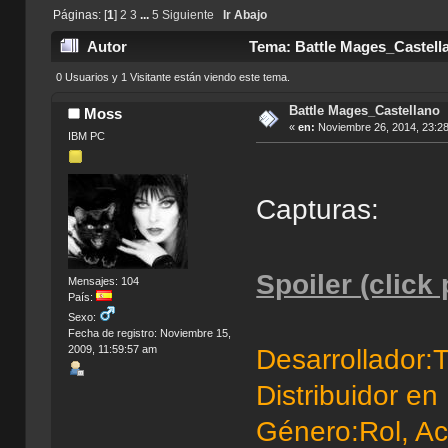
Páginas: [
1
]
2
3
...
5
Siguiente
Ir Abajo
Autor
Tema: Battle Mages_Castell
0 Usuarios y 1 Visitante están viendo este tema.
Battle Mages_Castellano
Moss
«
en:
Noviembre 26, 2014, 23:2
IBM PC
Capturas:
Spoiler (click
Mensajes: 104
País:
Sexo:
Fecha de registro: Noviembre 15,
2009, 11:59:57 am
Desarrollador:
Distribuidor e
Género:Rol, A