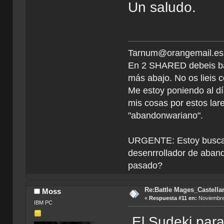
Un saludo.
Tarnum@orangemail.es <
En 2 SHARED debeis ba
más abajo. No os lieis c
Me estoy poniendo al dí
mis cosas por estos la
"abandonwariano".
URGENTE: Estoy buscan
desenrrollador de aband
pasado?
Re:Battle Mages_Castella
Moss
«
Respuesta #11 en:
Noviembre 
IBM PC
El Sudeki para