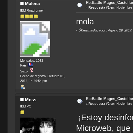
Re:Battle Mages_Castella
Malena
«
Respuesta #1 en:
Noviembre 2
IBM Roadrunner
mola
«
Última modificación: Agosto 29, 2017
Mensajes: 1033
País:
Sexo:
Fecha de registro: Octubre 01,
2014, 14:49:54 pm
Re:Battle Mages_Castella
Moss
«
Respuesta #2 en:
Noviembre 2
IBM PC
¡Estoy desinfo
Microweb, que 