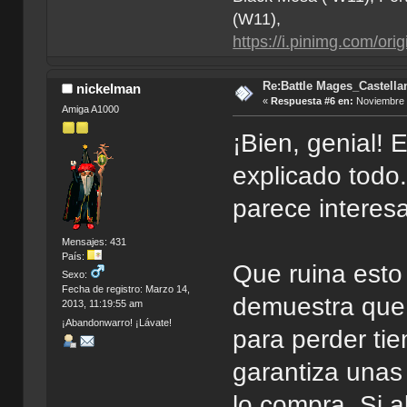
(W11),
https://i.pinimg.com/o
Re:Battle Mages_Castella
nickelman
«
Respuesta #6 en:
Noviembre 2
Amiga A1000
¡Bien, genial! 
explicado todo
parece interes
Mensajes: 431
País:
Que ruina est
Sexo:
Fecha de registro: Marzo 14,
demuestra que p
2013, 11:19:55 am
¡Abandonwarro! ¡Lávate!
para perder ti
garantiza unas 
lo compra. Si 