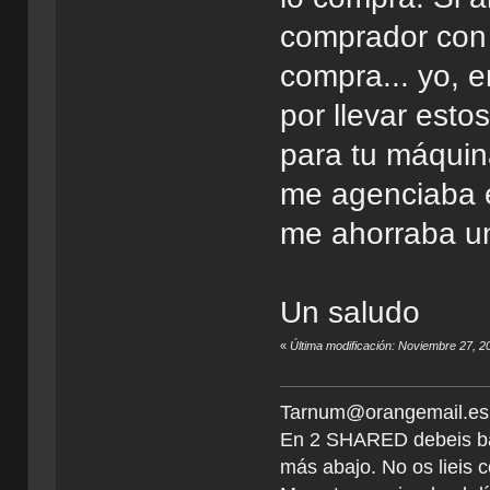
comprador con h
compra... yo, e
por llevar est
para tu máquin
me agenciaba el
me ahorraba uno
Un saludo
«
Última modificación: Noviembre 27, 2
Tarnum@orangemail.es <
En 2 SHARED debeis ba
más abajo. No os lieis c