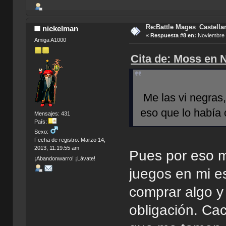
Re:Battle Mages_Castella
nickelman
«
Respuesta #8 en:
Noviembre 2
Amiga A1000
Cita de: Moss en 
Me las vi negras,
eso que lo había
Mensajes: 431
País:
Sexo:
Fecha de registro: Marzo 14,
2013, 11:19:55 am
Pues por eso m
¡Abandonwarro! ¡Lávate!
juegos en mi e
comprar algo y
obligación. Ca