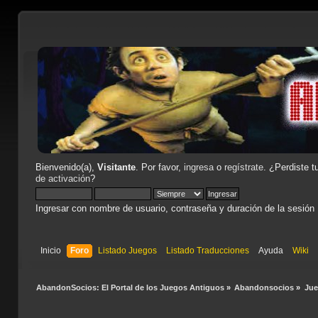
Bienvenido(a),
Visitante
. Por favor,
ingresa
o
regístrate
. ¿Perdiste t
de activación
?
Ingresar con nombre de usuario, contraseña y duración de la sesión
Inicio
Foro
Listado Juegos
Listado Traducciones
Ayuda
Wiki
AbandonSocios: El Portal de los Juegos Antiguos
»
Abandonsocios
»
Ju