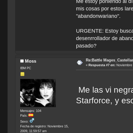
Me estoy poniendo al dí
mis cosas por estos la
"abandonwariano".
URGENTE: Estoy buscan
desenrrollador de aband
pasado?
Re:Battle Mages_Castella
Moss
«
Respuesta #7 en:
Noviembre 2
IBM PC
Me las vi negr
Starforce, y e
Mensajes: 104
País:
Sexo:
Fecha de registro: Noviembre 15,
2009, 11:59:57 am