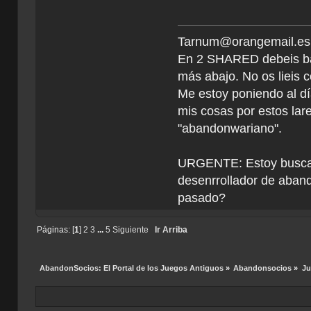
Tarnum@orangemail.es <
En 2 SHARED debeis ba
más abajo. No os lieis c
Me estoy poniendo al dí
mis cosas por estos la
"abandonwariano".
URGENTE: Estoy buscan
desenrrollador de aband
pasado?
Páginas: [
1
]
2
3
...
5
Siguiente
Ir Arriba
AbandonSocios: El Portal de los Juegos Antiguos
»
Abandonsocios
»
Ju