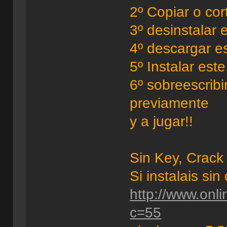
2º Copiar o cor
3º desinstalar e
4º descargar e
5º Instalar este
6º sobreescrib
previamente
y a jugar!!
Sin Key, Crack 
Si instalais si
http://www.onl
c=55