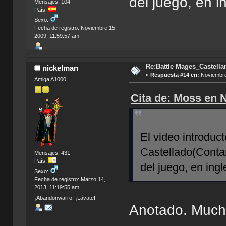
del juego, en i
Mensajes: 104
País:
Sexo:
Fecha de registro: Noviembre 15,
2009, 11:59:57 am
Re:Battle Mages_Castella
nickelman
«
Respuesta #14 en:
Noviembre
Amiga A1000
Cita de: Moss en 
El video introduc
Castellado(Contan
Mensajes: 431
País:
del juego, en ingl
Sexo:
Fecha de registro: Marzo 14,
2013, 11:19:55 am
¡Abandonwarro! ¡Lávate!
Anotado. Mucha