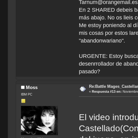
Tarnum@orangemail.es <
En 2 SHARED debeis ba
más abajo. No os lieis c
Me estoy poniendo al dí
mis cosas por estos la
"abandonwariano".
URGENTE: Estoy buscan
desenrrollador de aband
pasado?
Re:Battle Mages_Castella
Moss
«
Respuesta #13 en:
Noviembre
IBM PC
El video introd
Castellado(Cont