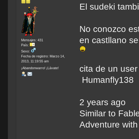
El sudeki tamb
No conozco este
en castllano se
Mensajes: 431
País:
Sexo:
Fecha de registro: Marzo 14,
2013, 11:19:55 am
cita de un use
¡Abandonwarro! ¡Lávate!
Humanfly138
2 years ago
Similar to Fab
Adventure with