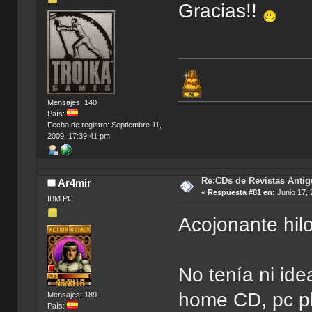
Gracias!!
Mensajes: 140
País:
Fecha de registro: Septiembre 11,
2009, 17:39:41 pm
Re:CDs de Revistas Anti
Ar4mir
«
Respuesta #81 en:
Junio 17, 
IBM PC
Acojonante hilo
No tenía ni id
home CD, pc pl
Mensajes: 189
País: