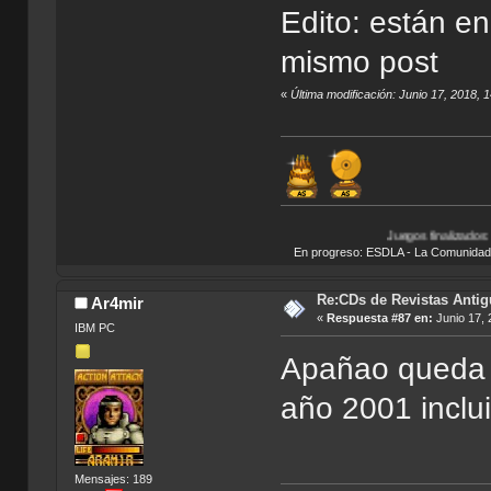
Edito: están en
mismo post
«
Última modificación: Junio 17, 2018,
Juegos finalizados:
Bionicle Heroe
En progreso: ESDLA - La Comunidad del 
Re:CDs de Revistas Anti
Ar4mir
«
Respuesta #87 en:
Junio 17, 
IBM PC
Apañao queda 
año 2001 inclu
Mensajes: 189