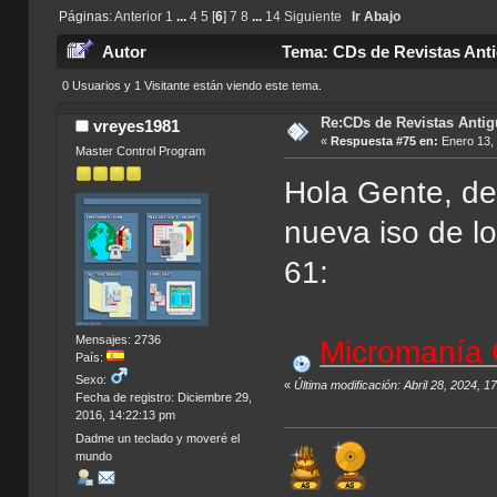
Páginas:
Anterior
1
...
4
5
[
6
]
7
8
...
14
Siguiente
Ir Abajo
Autor
Tema: CDs de Revistas Anti
0 Usuarios y 1 Visitante están viendo este tema.
Re:CDs de Revistas Anti
vreyes1981
«
Respuesta #75 en:
Enero 13, 
Master Control Program
Hola Gente, de
nueva iso de l
61:
Mensajes: 2736
Micromanía
País:
Sexo:
«
Última modificación: Abril 28, 2024, 
Fecha de registro: Diciembre 29,
2016, 14:22:13 pm
Dadme un teclado y moveré el
mundo