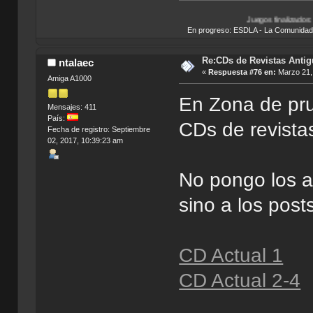
Juegos finalizados:
Bionicle Heroe
En progreso: ESDLA - La Comunidad del 
Re:CDs de Revistas Anti
ntalaec
«
Respuesta #76 en:
Marzo 21, 
Amiga A1000
En Zona de pr
Mensajes: 411
País:
CDs de revistas
Fecha de registro: Septiembre
02, 2017, 10:39:23 am
No pongo los a
sino a los post
CD Actual 1
CD Actual 2-4