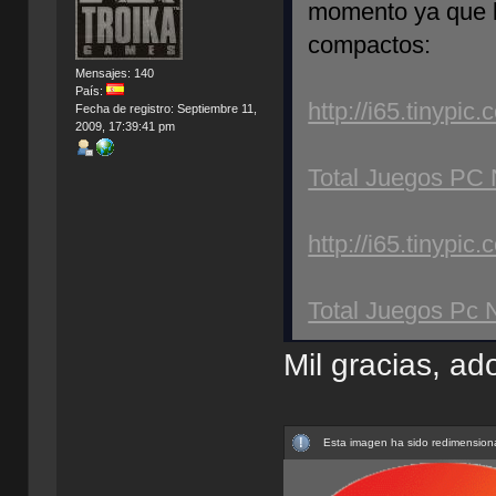
momento ya que la
compactos:
Mensajes: 140
País:
http://i65.tinypi
Fecha de registro: Septiembre 11,
2009, 17:39:41 pm
Total Juegos PC 
http://i65.tinypi
Total Juegos Pc 
Mil gracias, ad
Esta imagen ha sido redimensiona