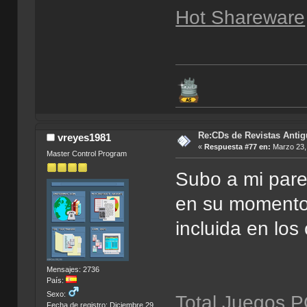
Hot Shareware
Re:CDs de Revistas Anti
vreyes1981
«
Respuesta #77 en:
Marzo 23, 
Master Control Program
Subo a mi par
en su momento 
incluida en lo
Mensajes: 2736
País:
Sexo:
Total Juegos P
Fecha de registro: Diciembre 29,