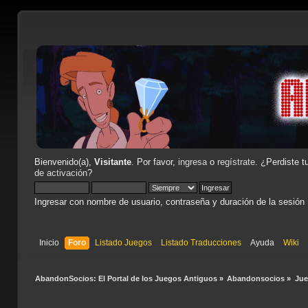
Bienvenido(a),
Visitante
. Por favor,
ingresa
o
regístrate
. ¿Perdiste t
de activación
?
Ingresar con nombre de usuario, contraseña y duración de la sesión
Inicio
Foro
Listado Juegos
Listado Traducciones
Ayuda
Wiki
AbandonSocios: El Portal de los Juegos Antiguos
»
Abandonsocios
»
Ju