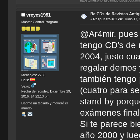
https://mesonbrazoamigo.blogspot.com
Re:CDs de Revistas Anti
vreyes1981
«
Respuesta #82 en:
Junio 17, 
Master Control Program
@Ar4mir, pues
tengo CD's de 
2004, justo cu
regalar demos 
Mensajes: 2736
también tengo 
País:
Sexo:
(cuatro para s
Fecha de registro: Diciembre 29,
2016, 14:22:13 pm
stand by porqu
Dadme un teclado y moveré el
mundo
exámenes final
Si te parece bi
año 2000 y lue