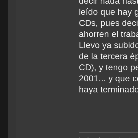
decir nada has
leído que hay g
CDs, pues deci
ahorren el trab
Llevo ya subid
de la tercera 
CD), y tengo p
2001... y que c
haya terminad