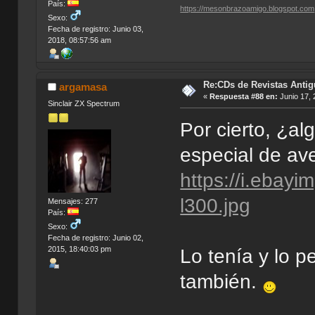
País:
https://mesonbrazoamigo.blogspot.com
Sexo:
Fecha de registro: Junio 03,
2018, 08:57:56 am
Re:CDs de Revistas Anti
argamasa
«
Respuesta #88 en:
Junio 17, 
Sinclair ZX Spectrum
Por cierto, ¿al
especial de ave
https://i.eba
l300.jpg
Mensajes: 277
País:
Sexo:
Fecha de registro: Junio 02,
2015, 18:40:03 pm
Lo tenía y lo p
también.