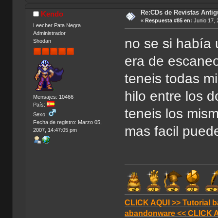
Re:CDs de Revistas Anti
Kendo
«
Respuesta #85 en:
Junio 17, 
Leecher Pata Negra
Administrador
no se si había 
Shodan
era de escaneo
teneis todas mi
hilo entre los 
Mensajes: 10466
País:
teneis los mis
Sexo:
Fecha de registro: Marzo 05,
mas facil puede
2007, 14:47:05 pm
CLICK AQUI >> Tutorial b
abandonware << CLICK 