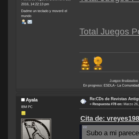
2016, 14:22:13 pm
Dadme un teclado y moveré el
mundo
Total Juegos P
Juegos finalizados:
Bionicle Heroe
En progreso: ESDLA - La Comunidad del 
Re:CDs de Revistas Anti
Ayala
«
Respuesta #78 en:
Marzo 26, 
IBM PC
Cita de: vreyes19
Subo a mi parece