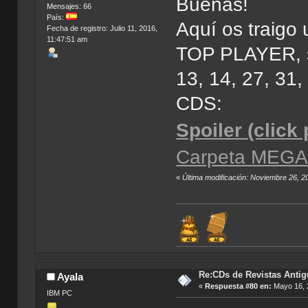
Buenas!
Mensajes: 66
País:
Aquí os traig
Fecha de registro: Julio 11, 2016,
11:47:51 am
TOP PLAYER, son
13, 14, 27, 31,
CDS:
Spoiler (click
Carpeta MEG
«
Última modificación: Noviembre 26, 
Re:CDs de Revistas Anti
Ayala
«
Respuesta #80 en:
Mayo 16, 
IBM PC