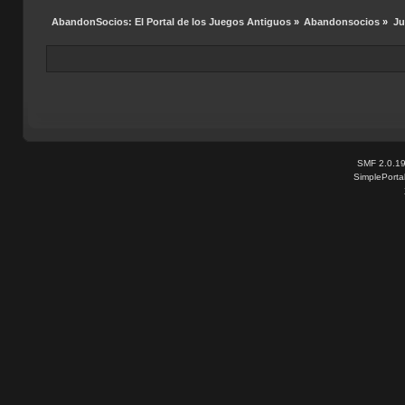
AbandonSocios: El Portal de los Juegos Antiguos
»
Abandonsocios
»
Ju
SMF 2.0.1
SimplePorta