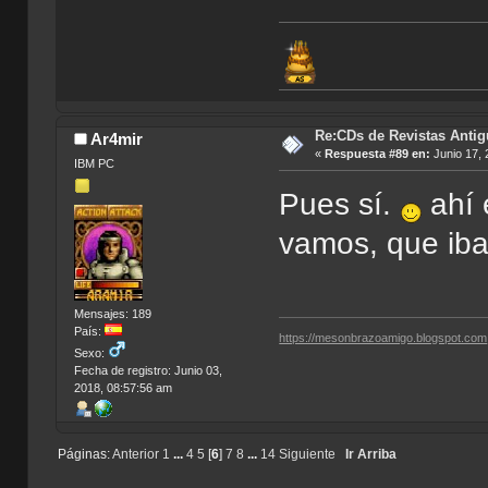
Re:CDs de Revistas Anti
Ar4mir
«
Respuesta #89 en:
Junio 17, 
IBM PC
Pues sí.
ahí 
vamos, que iba 
Mensajes: 189
País:
https://mesonbrazoamigo.blogspot.com
Sexo:
Fecha de registro: Junio 03,
2018, 08:57:56 am
Páginas:
Anterior
1
...
4
5
[
6
]
7
8
...
14
Siguiente
Ir Arriba