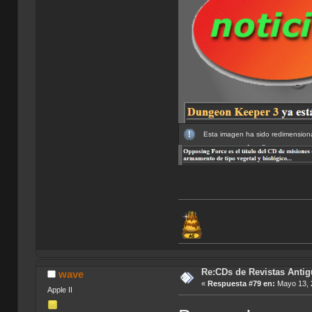
Esta imagen ha sido redimensiona
Re:CDs de Revistas Anti
wave
«
Respuesta #79 en:
Mayo 13, 
Apple II