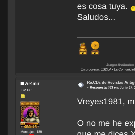
es cosa tuya.
Saludos...
Juegos finalizados:
Bionicle Heroe
En progreso: ESDLA - La Comunidad del 
Re:CDs de Revistas Anti
Ar4mir
«
Respuesta #83 en:
Junio 17, 
IBM PC
Vreyes1981, m
O no me he exp
que me dices X
Mensajes: 189