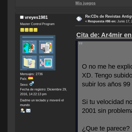
Mis juegos
Re:CDs de Revistas Anti
vreyes1981
«
Respuesta #86 en:
Junio 17, 
Master Control Program
Cita de: Ar4mir en
O no me he expli
XD. Tengo subido
Mensajes: 2736
País:
subir los años 99
Sexo:
Fecha de registro: Diciembre 29,
2016, 14:22:13 pm
Si tu velocidad 
Dadme un teclado y moveré el
mundo
2001 sin problema
¿Que te parece?