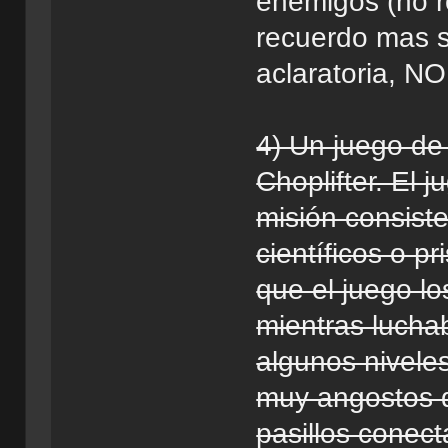
enemigos (no r
recuerdo mas s
aclaratoria, N
4) Un juego de
Choplifter. El 
misión consist
científicos o p
que el juego lo
mientras lucha
algunos niveles
muy angostos 
pasillos conec