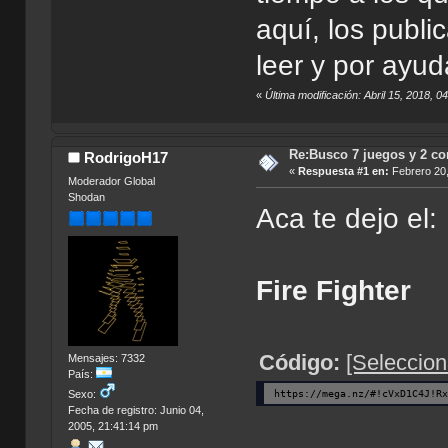
aquí, los publ
leer y por ayu
«
Última modificación: Abril 15, 2018, 0
Re:Busco 7 juegos y 2 c
RodrigoH17
«
Respuesta #1 en:
Febrero 20,
Moderador Global
Shodan
Aca te dejo el:
Fire Fighter
Código:
[Seleccion
Mensajes: 7332
País:
https://mega.nz/#!cVxD1C4J!R
Sexo:
Fecha de registro: Junio 04,
2005, 21:41:14 pm