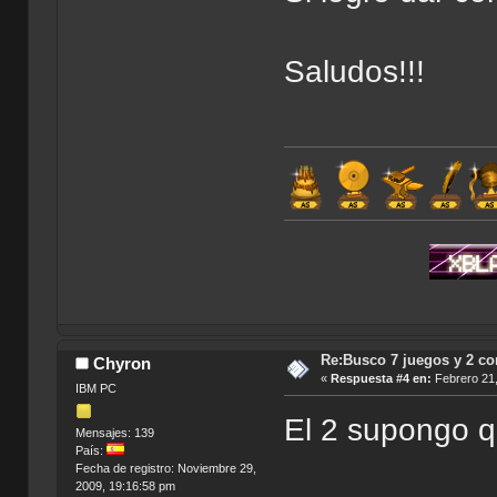
Saludos!!!
Mis A
Re:Busco 7 juegos y 2 c
Chyron
«
Respuesta #4 en:
Febrero 21,
IBM PC
El 2 supongo q
Mensajes: 139
País:
Fecha de registro: Noviembre 29,
2009, 19:16:58 pm