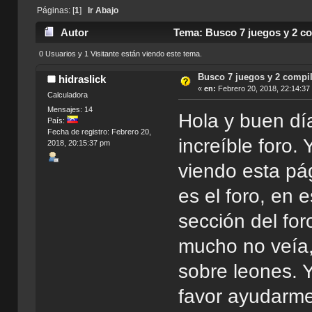
Páginas: [
1
]
Ir Abajo
Autor
Tema: Busco 7 juegos y 2 co
0 Usuarios y 1 Visitante están viendo este tema.
Busco 7 juegos y 2 compi
hidraslick
«
en:
Febrero 20, 2018, 22:14:37
Calculadora
Mensajes: 14
Hola y buen dí
País:
Fecha de registro: Febrero 20,
increíble foro.
2018, 20:15:37 pm
viendo esta pág
es el foro, en 
sección del fo
mucho no veía, 
sobre leones. Y
favor ayudarme