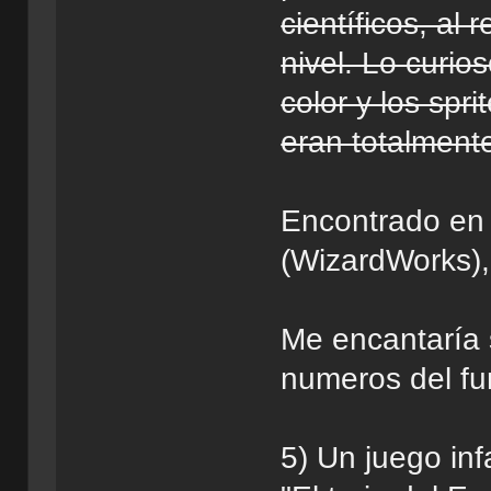
científicos, al
nivel. Lo curio
color y los spri
eran totalment
Encontrado en 
(WizardWorks), 
Me encantaría s
numeros del fu
5) Un juego inf