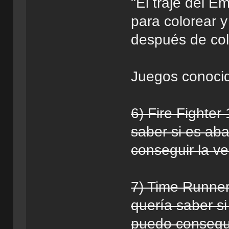
"El traje del E
para colorear 
después de col
Juegos conoci
6) Fire Fighte
saber si es ab
conseguir la ve
7) Time Runne
quería saber s
puedo consegui