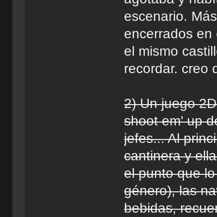
escenario. Má
encerrados en 
el mismo castil
recordar. creo
2) Un juego 2D
shoot em' up d
jefes... Al prin
cantinera y ell
el punto que lo
género), las na
bebidas, recue