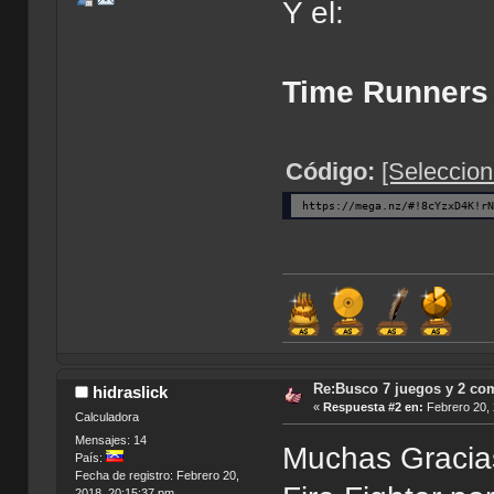
Y el:
Time Runners 
Código:
[Seleccion
https://mega.nz/#!8cYzxD4K!r
Re:Busco 7 juegos y 2 co
hidraslick
«
Respuesta #2 en:
Febrero 20, 
Calculadora
Mensajes: 14
Muchas Gracia
País:
Fecha de registro: Febrero 20,
2018, 20:15:37 pm