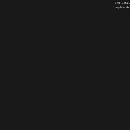
SMF 2.0.1
SimplePorta