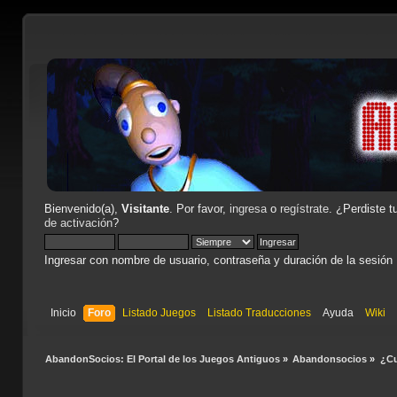
Bienvenido(a),
Visitante
. Por favor,
ingresa
o
regístrate
. ¿Perdiste t
de activación
?
Ingresar con nombre de usuario, contraseña y duración de la sesión
Inicio
Foro
Listado Juegos
Listado Traducciones
Ayuda
Wiki
AbandonSocios: El Portal de los Juegos Antiguos
»
Abandonsocios
»
¿Cu