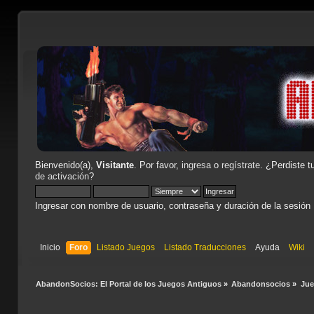
Bienvenido(a),
Visitante
. Por favor,
ingresa
o
regístrate
. ¿Perdiste t
de activación
?
Ingresar con nombre de usuario, contraseña y duración de la sesión
Inicio
Foro
Listado Juegos
Listado Traducciones
Ayuda
Wiki
AbandonSocios: El Portal de los Juegos Antiguos
»
Abandonsocios
»
Ju