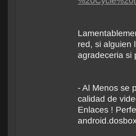
%20Cycle%20(
Lamentablement
red, si alguien 
agradeceria si
- Al Menos se 
calidad de video
Enlaces ! Perf
android.dosbo