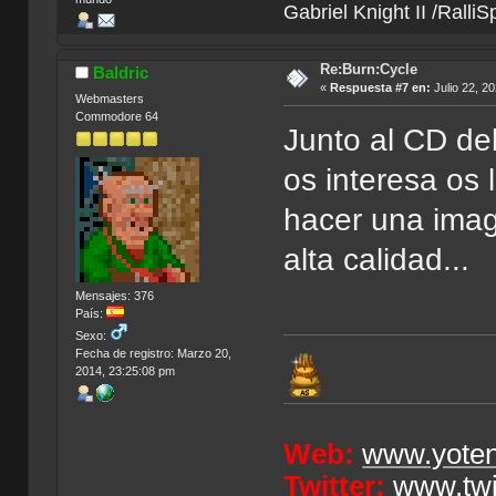
Gabriel Knight II /Ralli
Re:Burn:Cycle
Baldric
«
Respuesta #7 en:
Julio 22, 2
Webmasters
Commodore 64
Junto al CD de
os interesa os
hacer una imag
alta calidad...
Mensajes: 376
País:
Sexo:
Fecha de registro: Marzo 20,
2014, 23:25:08 pm
Web:
www.yoten
Twitter:
www.twi