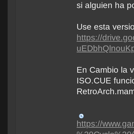
si alguien ha p
Use esta vers
https://drive.g
uEDbhQlnouKp
En Cambio la v
ISO.CUE funci
RetroArch.ma
https://www.ga