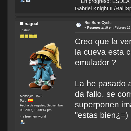
En progreso: ESDLA - L
Gabriel Knight II /Ralli
Re: Burn:Cycle
nagual
«
Respuesta #9 en:
Febrero 12,
Joshua
Creo que la ve
la cueva esta 
emulador ?
La he pasado 
da fallo, se co
Mensajes: 1575
País:
superponen ima
Fecha de registro: Septiembre
09, 2017, 13:08:44 pm
"estas bien¿=) 
4 a free new world