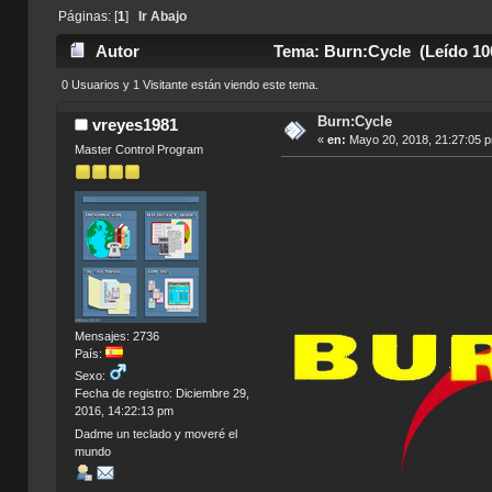
Páginas: [
1
]
Ir Abajo
Autor
Tema: Burn:Cycle (Leído 10
0 Usuarios y 1 Visitante están viendo este tema.
Burn:Cycle
vreyes1981
«
en:
Mayo 20, 2018, 21:27:05 
Master Control Program
Mensajes: 2736
País:
Sexo:
Fecha de registro: Diciembre 29,
2016, 14:22:13 pm
Dadme un teclado y moveré el
mundo