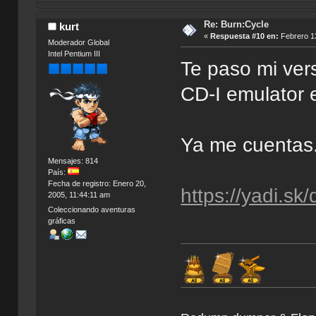
Re: Burn:Cycle
kurt
«
Respuesta #10 en:
Febrero 13
Moderador Global
Intel Pentium III
Te paso mi ver
CD-I emulator e
Ya me cuentas
Mensajes: 814
País:
Fecha de registro: Enero 20,
https://yadi.s
2005, 11:44:11 am
Coleccionando aventuras
gráficas