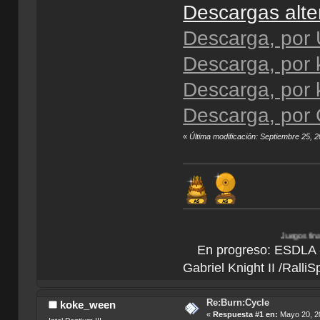
Descargas alte
Descarga, por
Descarga, por 
Descarga, por 
Descarga, por C
«
Última modificación: Septiembre 25, 
Juegos finalizados:
Bionic
En progreso: ESDLA - L
Gabriel Knight II /Ralli
Re:Burn:Cycle
koke_ween
«
Respuesta #1 en:
Mayo 20, 20