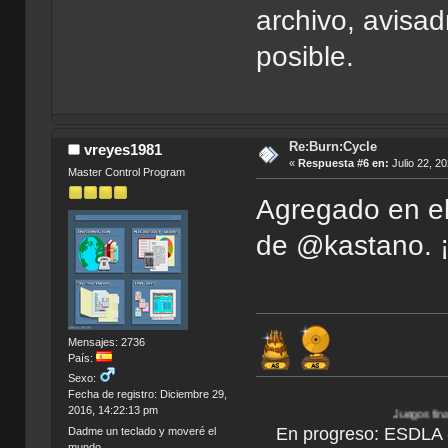
archivo, avisad
posible.
Re:Burn:Cycle
vreyes1981
«
Respuesta #6 en:
Julio 22, 2
Master Control Program
Agregado en el 
de @kastano. ¡
Mensajes: 2736
País:
Sexo:
Fecha de registro: Diciembre 29,
2016, 14:22:13 pm
Juegos finalizados:
Bionic
En progreso: ESDLA - L
Dadme un teclado y moveré el
mundo