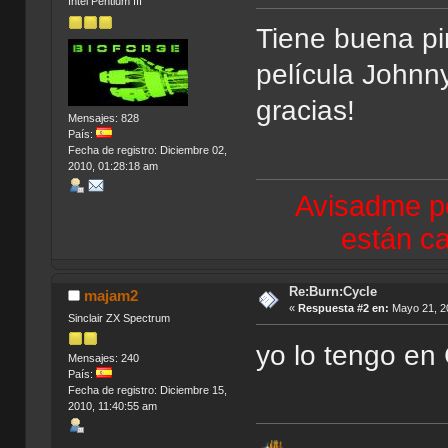
Intel Pentium III
Tiene buena pin
película Johnn
gracias!
Mensajes: 828
País:
Fecha de registro: Diciembre 02,
2010, 01:28:18 am
Avisadme po
están ca
Re:Burn:Cycle
majam2
«
Respuesta #2 en:
Mayo 21, 20
Sinclair ZX Spectrum
yo lo tengo en 
Mensajes: 240
País:
Fecha de registro: Diciembre 15,
2010, 11:40:55 am