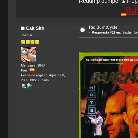
Redump dumper & Flopp
Búsqueda
Re: Burn:Cycle
Cait Sith
«
Respuesta #11 en:
Septiembre
Joshua
Mensajes: 1843
País:
Fecha de registro: Agosto 08,
2009, 00:23:32 am