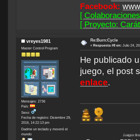
Facebook:
www.
[ Colaboraciones
[ Proyecto: Car
Re:Burn:Cycle
vreyes1981
«
Respuesta #8 en:
Julio 24, 2
Master Control Program
He publicado u
juego, el post
enlace
.
Mensajes: 2736
País:
Sexo:
Fecha de registro: Diciembre 29,
2016, 14:22:13 pm
Dadme un teclado y moveré el
mundo
Juegos finalizados:
Bionic