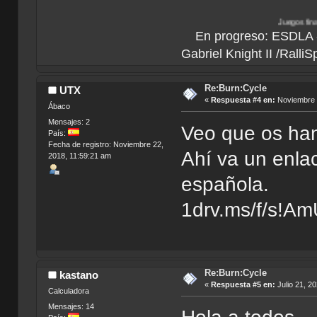
Juegos finalizados:
Bionic
En progreso: ESDLA - L
Gabriel Knight II /Ralli
Re:Burn:Cycle
UTX
«
Respuesta #4 en:
Noviembre 2
Ábaco
Mensajes: 2
Veo que os han
País:
Fecha de registro: Noviembre 22,
Ahí va un enla
2018, 11:59:21 am
española.
1drv.ms/f/s!
Re:Burn:Cycle
kastano
«
Respuesta #5 en:
Julio 21, 2
Calculadora
Mensajes: 14