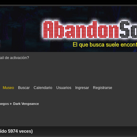
il de activación
?
Museo
Buscar
Calendario
Usuarios
Ingresar
Registrarse
uegos
»
Dark Vengeance
do 5974 veces)