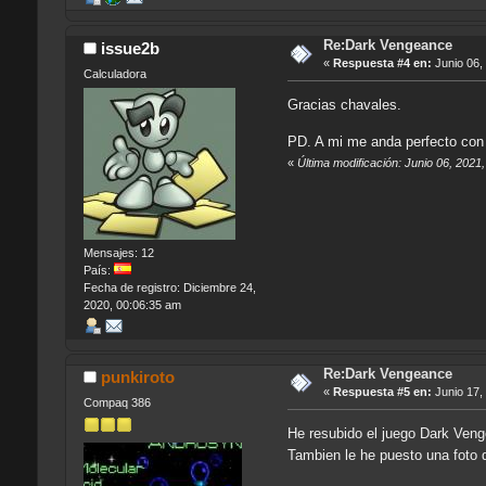
Re:Dark Vengeance
issue2b
«
Respuesta #4 en:
Junio 06,
Calculadora
Gracias chavales.
PD. A mi me anda perfecto con
«
Última modificación: Junio 06, 2021
Mensajes: 12
País:
Fecha de registro: Diciembre 24,
2020, 00:06:35 am
Re:Dark Vengeance
punkiroto
«
Respuesta #5 en:
Junio 17,
Compaq 386
He resubido el juego Dark Venge
Tambien le he puesto una foto d