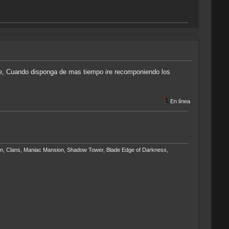
nce, Cuando disponga de mas tiempo ire recomponiendo los
En línea
ngpin, Clans, Maniac Mansion, Shadow Tower, Blade Edge of Darkness,