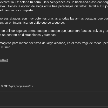
devolver la luz solar a tu tierra. Dark Vengeance es un hack-and-slash con t
al. Tienes la opción de elegir entre tres personajes distintos: Jetrel el Bruj
idad cambia por completo:
pero sus ataques son muy potentes gracias a todas las armas pesadas que pue
ntran en intensificar su daño cuerpo a cuerpo.
z de utilizar algunas armas cuerpo a cuerpo que junto con frascos, polvos y ot
s se centran en distracciones y trampas.
s mágicos para lanzar hechizos de largo alcance, es el mas frágil de todos, 
í mismo.
ultar)
, 12:34:55 pm por punkiroto
»