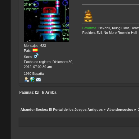
Favoritos
: HexenII, Killing Floor, D
Resident Evil, No More Room in Hell.
Mensajes: 623
País:
Sexo:
Fecha de registro: Diciembre 30,
2012, 07:02:39 am
1980 España
Páginas: [
1
]
Ir Arriba
AbandonSocios: El Portal de los Juegos Antiguos
»
Abandonsocios
»