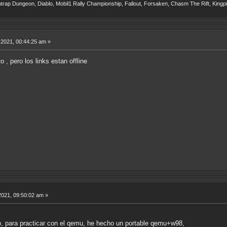
eathtrap Dungeon, Diablo, Mobil1 Rally Championship, Fallout, Forsaken, Chasm The Rift, Ki
2021, 00:44:25 am »
 , pero los links estan offline
021, 09:50:02 am »
o, para practicar con el qemu, he hecho un portable qemu+w98,