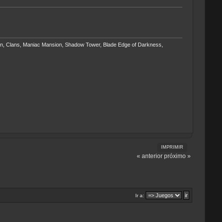
ngpin, Clans, Maniac Mansion, Shadow Tower, Blade Edge of Darkness,
IMPRIMIR
« anterior
próximo »
Ir a: