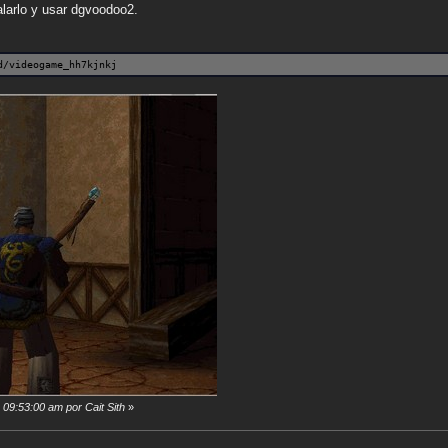
talarlo y usar dgvoodoo2.
d/videogame_hh7kjnkj
 09:53:00 am por Cait Sith
»