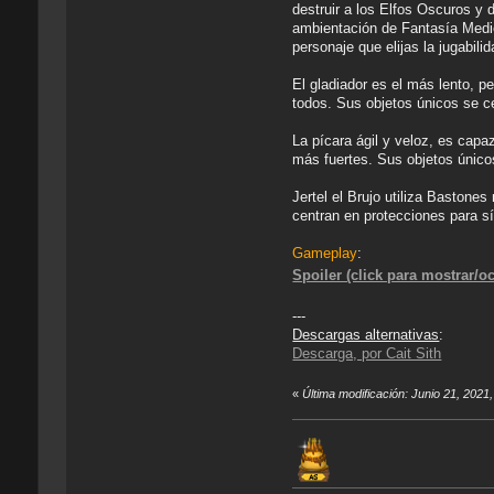
destruir a los Elfos Oscuros y 
ambientación de Fantasía Mediev
personaje que elijas la jugabil
El gladiador es el más lento, 
todos. Sus objetos únicos se ce
La pícara ágil y veloz, es capa
más fuertes. Sus objetos único
Jertel el Brujo utiliza Bastone
centran en protecciones para s
Gameplay
:
Spoiler (click para mostrar/oc
---
Descargas alternativas
:
Descarga, por Cait Sith
«
Última modificación: Junio 21, 2021