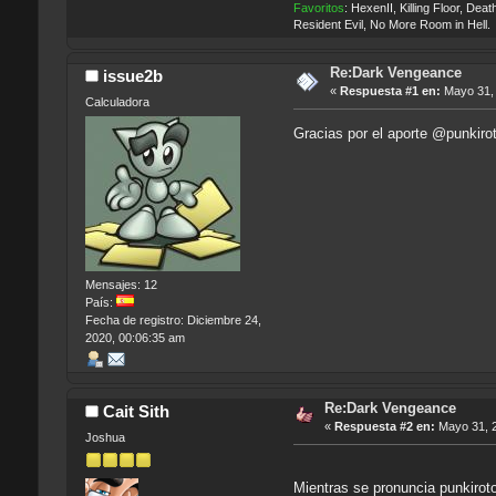
Favoritos
: HexenII, Killing Floor, D
Resident Evil, No More Room in Hell.
Re:Dark Vengeance
issue2b
«
Respuesta #1 en:
Mayo 31, 
Calculadora
Gracias por el aporte @punkiroto
Mensajes: 12
País:
Fecha de registro: Diciembre 24,
2020, 00:06:35 am
Re:Dark Vengeance
Cait Sith
«
Respuesta #2 en:
Mayo 31, 2
Joshua
Mientras se pronuncia punkirot