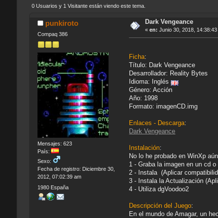
0 Usuarios y 1 Visitante están viendo este tema.
Dark Vengeance
punkiroto
«
en:
Junio 30, 2018, 14:38:43
Compaq 386
Ficha
:
Título: Dark Vengeance
Desarrollador: Reality Bytes
Idioma: Inglés
Género: Acción
Año: 1998
Formato: imagenCD.img
Enlaces - Descarga
:
Dark Vengeance
Mensajes: 623
Instalación
:
País:
No lo he probado en WinXp aún,
Sexo:
1 - Graba la imagen en un cd o 
Fecha de registro: Diciembre 30,
2 - Instala (Aplicar compatibil
2012, 07:02:39 am
3 - Instala la Actualización (Ap
1980 España
4 - Utiliza dgVoodoo2
Descripción del Juego
:
En el mundo de Amagar, un hech