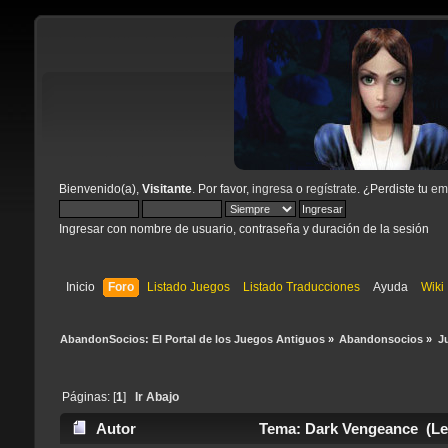
Bienvenido(a),
Visitante
. Por favor,
ingresa
o
regístrate
. ¿Perdiste tu
ema
Ingresar con nombre de usuario, contraseña y duración de la sesión
Inicio
Foro
Listado Juegos
Listado Traducciones
Ayuda
Wiki
AbandonSocios: El Portal de los Juegos Antiguos
»
Abandonsocios
»
J
Páginas: [
1
]
Ir Abajo
Autor
Tema: Dark Vengeance (Leí