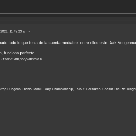
2021, 11:49:23 am »
nado todo lo que tenia de la cuenta mediafire. entre ellos este Dark Vengea
h, funciona perfecto.
, 11:58:23 am por punkiroto
»
eathtrap Dungeon, Diablo, Mobil1 Rally Championship, Fallout, Forsaken, Chasm The Rift, Ki