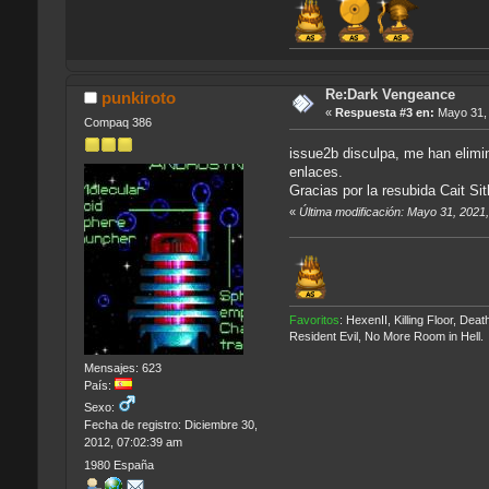
Re:Dark Vengeance
punkiroto
«
Respuesta #3 en:
Mayo 31, 
Compaq 386
issue2b disculpa, me han elimi
enlaces.
Gracias por la resubida Cait Sit
«
Última modificación: Mayo 31, 2021
Favoritos
: HexenII, Killing Floor, D
Resident Evil, No More Room in Hell.
Mensajes: 623
País:
Sexo:
Fecha de registro: Diciembre 30,
2012, 07:02:39 am
1980 España