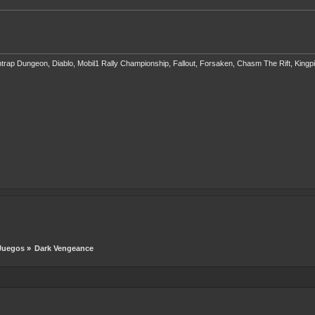
eathtrap Dungeon, Diablo, Mobil1 Rally Championship, Fallout, Forsaken, Chasm The Rift, Ki
Juegos
»
Dark Vengeance