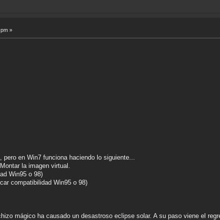
 pm »
 pero en Win7 funciona haciendo lo siguiente...
Montar la imagen virtual.
idad Win95 o 98)
licar compatibilidad Win95 o 98)
izo mágico ha causado un desastroso eclipse solar. A su paso viene el regre