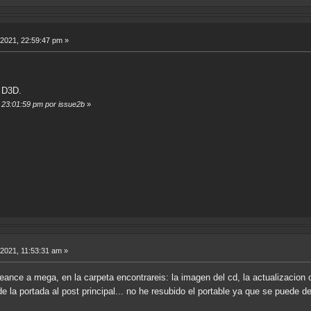
 2021, 22:59:47 pm »
 D3D.
, 23:01:59 pm por issue2b
»
 2021, 11:53:31 am »
ance a mega, en la carpeta encontrareis: la imagen del cd, la actualizacion o
e la portada al post principal... no he resubido el portable ya que se puede d