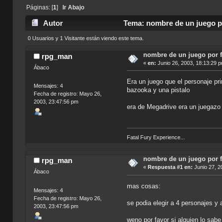
Páginas: [
1
]
Ir Abajo
Autor
Tema: nombre de un juego po
0 Usuarios y 1 Visitante están viendo este tema.
nombre de un juego por 
rpg_man
«
en:
Junio 26, 2003, 18:13:29 
Ábaco
Era un juego que el personaje pr
Mensajes: 4
bazooka y una pistalo
Fecha de registro: Mayo 26,
2003, 23:47:56 pm
era de Megadrive era un juegazo
Fatal Fury Experience...
nombre de un juego por 
rpg_man
«
Respuesta #1 en:
Junio 27, 2
Ábaco
mas cosas:
Mensajes: 4
Fecha de registro: Mayo 26,
se podia elegir a 4 personajes y
2003, 23:47:56 pm
weno por favor si alguien lo sabe