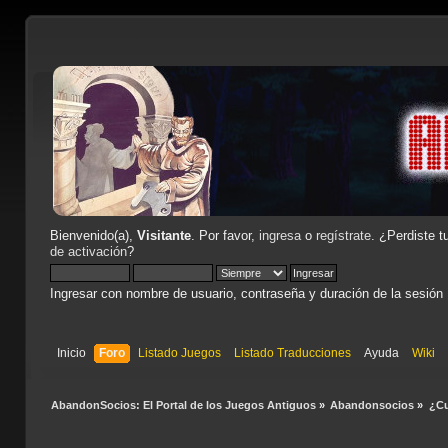
Bienvenido(a),
Visitante
. Por favor,
ingresa
o
regístrate
. ¿Perdiste t
de activación
?
Ingresar con nombre de usuario, contraseña y duración de la sesión
Inicio
Foro
Listado Juegos
Listado Traducciones
Ayuda
Wiki
AbandonSocios: El Portal de los Juegos Antiguos
»
Abandonsocios
»
¿Cu