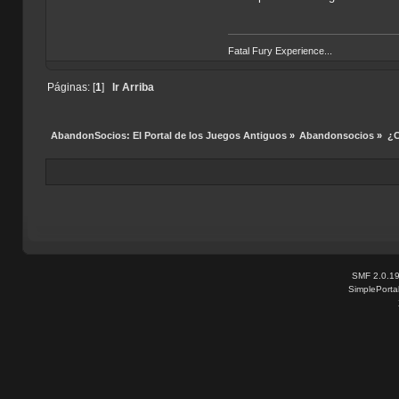
Fatal Fury Experience...
Páginas: [
1
]
Ir Arriba
AbandonSocios: El Portal de los Juegos Antiguos
»
Abandonsocios
»
¿C
SMF 2.0.1
SimplePorta