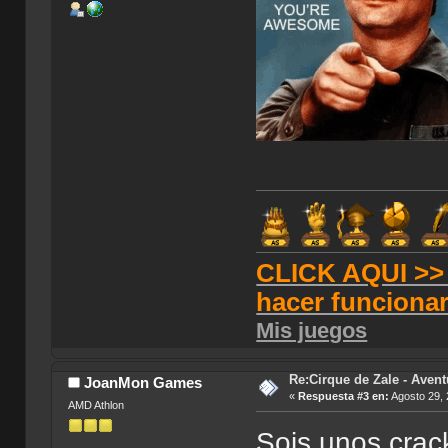
CLICK AQUI >> T
hacer funciona
Mis juegos
Re:Cirque de Zale - Avent
JoanMon Games
«
Respuesta #3 en:
Agosto 29, 
AMD Athlon
Sois unos crack