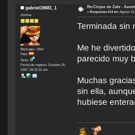
Re:Cirque de Zale - Avent
gabriel19681_1
«
Respuesta #14 en:
Agosto 31,
Joshua
Terminada sin
Me he divertid
Mensajes: 1842
País:
parecido muy b
Sexo:
Fecha de registro: Octubre 26,
2007, 08:22:31 am
Muchas gracias
sin ella, aunq
hubiese enter