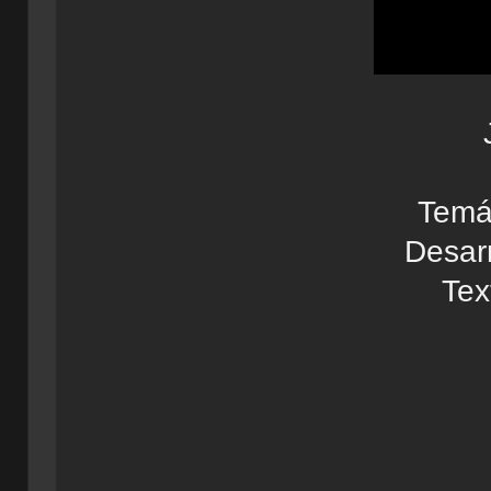
Temát
Desarr
Tex