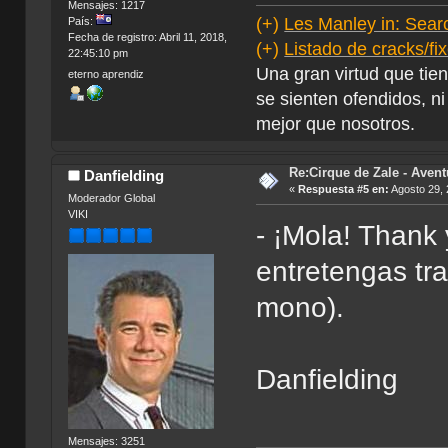
Mensajes: 1217
(+)
Les Manley in: Searc
País:
Fecha de registro: Abril 11, 2018,
(+)
Listado de cracks/f
22:45:10 pm
Una gran virtud que tie
eterno aprendiz
se sienten ofendidos, ni
mejor que nosotros.
Re:Cirque de Zale - Avent
Danfielding
«
Respuesta #5 en:
Agosto 29, 
Moderador Global
VIKI
- ¡Mola! Thank
entretengas tra
mono).
Danfielding
Mensajes: 3251