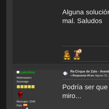
Alguna solució
mal. Saludos
Re:Cirque de Zale - Avent
pakolmo
«
Respuesta #9 en:
Agosto 31, 
Webmasters
Sovereign
Podría ser que
miro...
Mensajes: 5340
País: