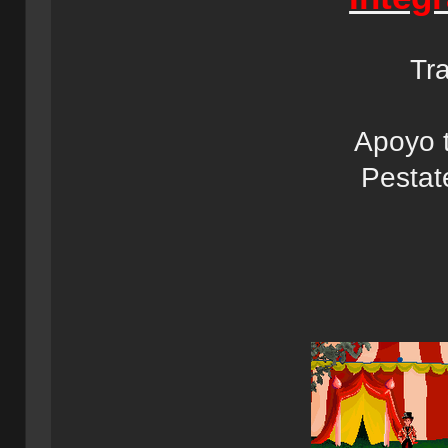
Tr
Apoyo 
Pestat