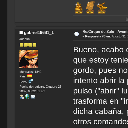
Índice de Tradu
Re:Cirque de Zale - Avent
gabriel19681_1
«
Respuesta #8 en:
Agosto 31, 
Joshua
Bueno, acabo d
que estoy teni
gordo, pues no
Mensajes: 1842
País:
intento abrir l
Sexo:
Fecha de registro: Octubre 26,
pulso ("abrir" 
2007, 08:22:31 am
trasforma en "i
dicha cabaña, 
otros comandos