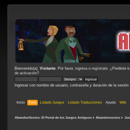
Bienvenido(a),
Visitante
. Por favor,
ingresa
o
regístrate
. ¿Perdiste t
de activación
?
Ingresar con nombre de usuario, contraseña y duración de la sesión
Inicio
Foro
Listado Juegos
Listado Traducciones
Ayuda
Wiki
AbandonSocios: El Portal de los Juegos Antiguos
»
Abandonsocios
»
Ju