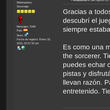
«
Respuesta #7 en:
Agosto 29, 
Webmasters
Sovereign
Gracias a todos
descubrí el ju
Mensajes: 5340
siempre estaba
País:
Sexo:
Fecha de registro: Enero 16,
2015, 02:57:33 am
Es como una m
the sorcerer. 
puedes echar c
pistas y disfrut
llevan razón. 
entretenido. Ti