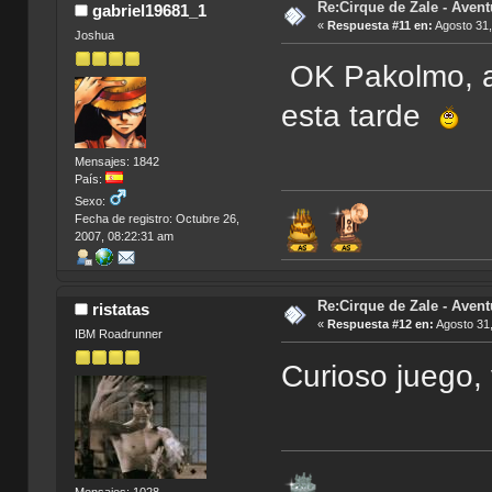
Re:Cirque de Zale - Avent
gabriel19681_1
«
Respuesta #11 en:
Agosto 31,
Joshua
OK Pakolmo, ah
esta tarde
Mensajes: 1842
País:
Sexo:
Fecha de registro: Octubre 26,
2007, 08:22:31 am
Re:Cirque de Zale - Avent
ristatas
«
Respuesta #12 en:
Agosto 31,
IBM Roadrunner
Curioso juego,