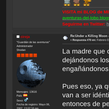
VISITA mi BLOG de M
aventuras-del-lobo.blog
Seguirme en Twitter:
h
Re:Under a Killing Moon -
cireja
«
Respuesta #70 en:
Febrero 01
"Guardián de las aventuras"
Administrador
La madre que 
Shodan
dejándonos los
engañándonos 
Pues eso, ya q
Mensajes: 13616
van a ser idént
País:
Sexo:
entonces de pe
Fecha de registro: Mayo 06,
2007, 13:02:16 pm