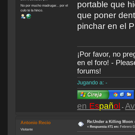
portable que hi
No por mucho madrugar... por el
culo te la hinco.
que poner dent
pinchar en el 
¡Por favor, no pr
en el foro! - Plea
forums!
Jugando a: -
en
Es
pañ
ol
Av
-
Re:Under a Killing Moon -
Antonio Recio
«
Respuesta #71 en:
Febrero 02
Visitante