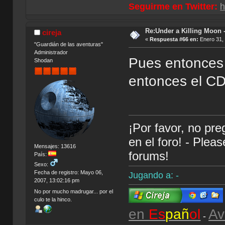
Seguirme en Twitter:
h
Re:Under a Killing Moon -
cireja
«
Respuesta #66 en:
Enero 31, 
"Guardián de las aventuras"
Administrador
Pues entonces m
Shodan
entonces el CD
¡Por favor, no pr
en el foro! - Plea
Mensajes: 13616
forums!
País:
Sexo:
Fecha de registro: Mayo 06,
Jugando a: -
2007, 13:02:16 pm
No por mucho madrugar... por el
culo te la hinco.
en
Es
pañ
ol
Av
-