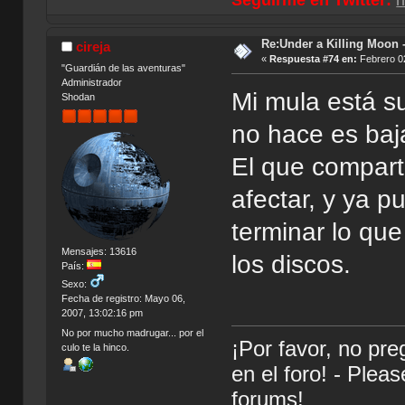
Seguirme en Twitter:
h
Re:Under a Killing Moon -
cireja
«
Respuesta #74 en:
Febrero 02
"Guardián de las aventuras"
Administrador
Mi mula está s
Shodan
no hace es baja
El que compart
afectar, y ya p
terminar lo qu
Mensajes: 13616
los discos.
País:
Sexo:
Fecha de registro: Mayo 06,
2007, 13:02:16 pm
No por mucho madrugar... por el
¡Por favor, no pr
culo te la hinco.
en el foro! - Plea
forums!