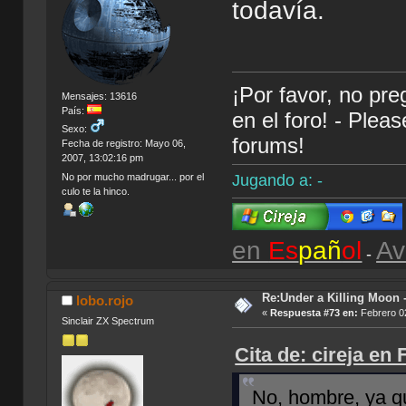
todavía.
¡Por favor, no pr
Mensajes: 13616
País:
en el foro! - Plea
Sexo:
forums!
Fecha de registro: Mayo 06,
2007, 13:02:16 pm
Jugando a: -
No por mucho madrugar... por el
culo te la hinco.
en
Es
pañ
ol
Av
-
Re:Under a Killing Moon -
lobo.rojo
«
Respuesta #73 en:
Febrero 02
Sinclair ZX Spectrum
Cita de: cireja en
No, hombre, ya 