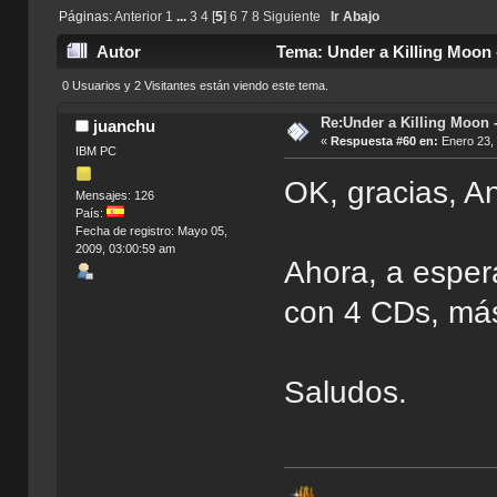
Páginas:
Anterior
1
...
3
4
[
5
]
6
7
8
Siguiente
Ir Abajo
Autor
Tema: Under a Killing Moon -
0 Usuarios y 2 Visitantes están viendo este tema.
Re:Under a Killing Moon -
juanchu
«
Respuesta #60 en:
Enero 23, 
IBM PC
OK, gracias, A
Mensajes: 126
País:
Fecha de registro: Mayo 05,
2009, 03:00:59 am
Ahora, a esper
con 4 CDs, má
Saludos.