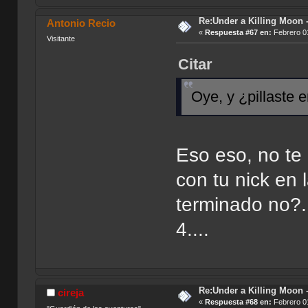
Re:Under a Killing Moon -
Antonio Recio
«
Respuesta #67 en:
Febrero 01
Visitante
Citar
Oye, y ¿pillaste 
Eso eso, no te
con tu nick en 
terminado no?.
4....
Re:Under a Killing Moon -
cireja
«
Respuesta #68 en:
Febrero 01