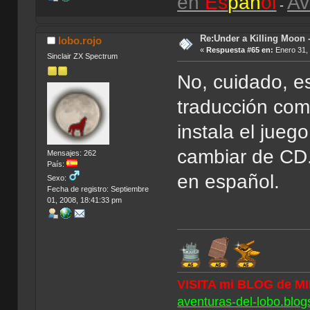
en
Es
pañ
ol
Av
-
Re:Under a Killing Moon -
lobo.rojo
«
Respuesta #65 en:
Enero 31, 
Sinclair ZX Spectrum
No, cuidado, es
traducción com
instala el jueg
cambiar de CD. 
Mensajes: 262
País:
en español.
Sexo:
Fecha de registro: Septiembre
01, 2008, 18:41:33 pm
VISITA mi BLOG de M
aventuras-del-lobo.blog