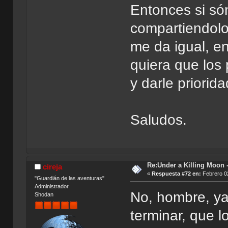
Entonces si só
compartiendolo
me da igual, e
quiera que los 
y darle priorid
Saludos.
Re:Under a Killing Moon -
cireja
«
Respuesta #72 en:
Febrero 02
"Guardián de las aventuras"
Administrador
No, hombre, y
Shodan
terminar, que 