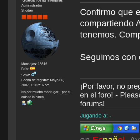
"Guardián de las aventuras"
Administrador
Confirmo que 
Shodan
compartiendo A
tenemos. Comp
Seguimos con el
Mensajes: 13616
País:
Sexo:
Fecha de registro: Mayo 06,
¡Por favor, no pr
2007, 13:02:16 pm
No por mucho madrugar... por el
en el foro! - Plea
culo te la hinco.
forums!
Jugando a: -
en
Es
pañ
ol
Av