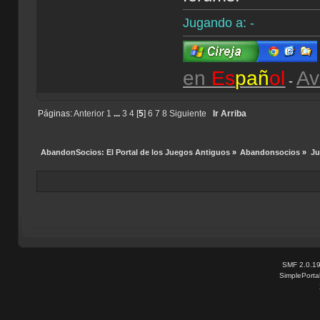
Jugando a: -
en
Es
pañ
ol
Av
-
Páginas:
Anterior
1
...
3
4
[
5
]
6
7
8
Siguiente
Ir Arriba
AbandonSocios: El Portal de los Juegos Antiguos
»
Abandonsocios
»
Ju
SMF 2.0.1
SimplePorta