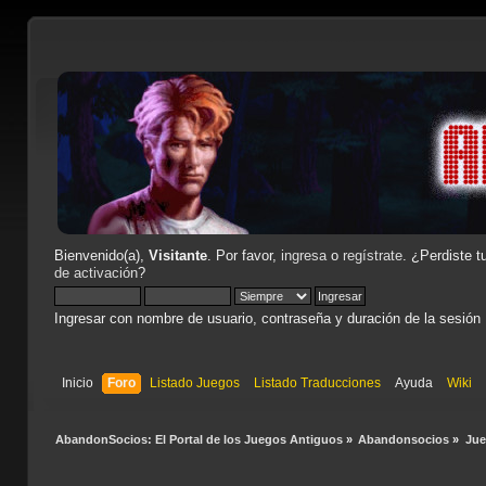
Bienvenido(a),
Visitante
. Por favor,
ingresa
o
regístrate
. ¿Perdiste t
de activación
?
Ingresar con nombre de usuario, contraseña y duración de la sesión
Inicio
Foro
Listado Juegos
Listado Traducciones
Ayuda
Wiki
AbandonSocios: El Portal de los Juegos Antiguos
»
Abandonsocios
»
Ju