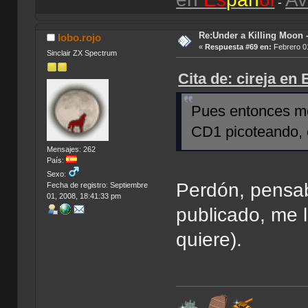
-
Re:Under a Killing Moon -
lobo.rojo
«
Respuesta #69 en:
Febrero 01
Sinclair ZX Spectrum
Cita de: cireja en
Pues entonces mej
CD1 picoteando,
Mensajes: 262
País:
Sexo:
Perdón, pensab
Fecha de registro: Septiembre
01, 2008, 18:41:33 pm
publicado, me l
quiere).