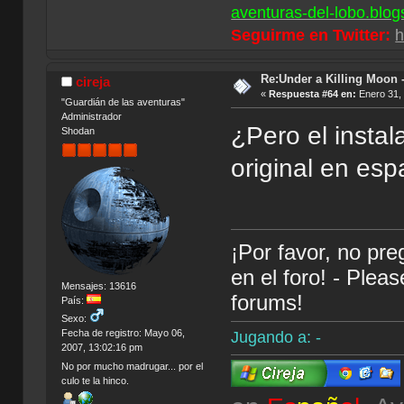
aventuras-del-lobo.blog
Seguirme en Twitter:
h
Re:Under a Killing Moon -
cireja
«
Respuesta #64 en:
Enero 31, 
"Guardián de las aventuras"
Administrador
¿Pero el instal
Shodan
original en esp
¡Por favor, no pr
en el foro! - Plea
Mensajes: 13616
forums!
País:
Sexo:
Fecha de registro: Mayo 06,
Jugando a: -
2007, 13:02:16 pm
No por mucho madrugar... por el
culo te la hinco.