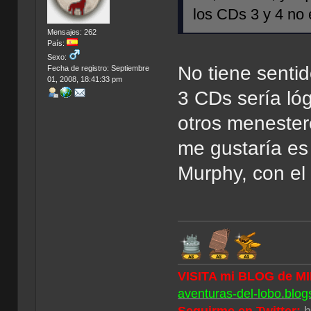
los CDs 3 y 4 no
Mensajes: 262
País:
Sexo:
No tiene sentido
Fecha de registro: Septiembre
01, 2008, 18:41:33 pm
3 CDs sería ló
otros menester
me gustaría es
Murphy, con el 
VISITA mi BLOG de M
aventuras-del-lobo.blog