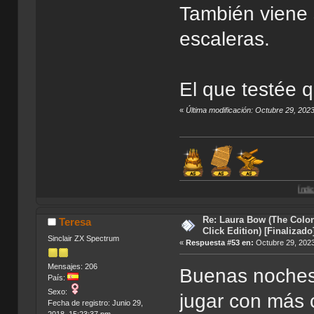
También viene 
escaleras.
El que testée 
«
Última modificación: Octubre 29, 202
Índice de Traduccio
Re: Laura Bow (The Colon
Teresa
Click Edition) [Finalizado
Sinclair ZX Spectrum
«
Respuesta #53 en:
Octubre 29, 2023
Mensajes: 206
Buenas noches,
País:
Sexo:
jugar con más 
Fecha de registro: Junio 29,