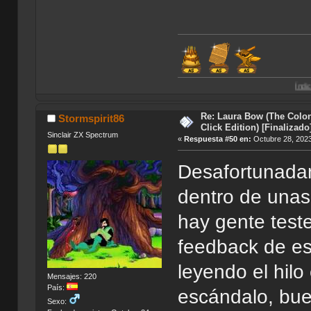
Índice de Traduccio
Re: Laura Bow (The Colon
Stormspirit86
Click Edition) [Finalizado
Sinclair ZX Spectrum
«
Respuesta #50 en:
Octubre 28, 2023
Desafortunadam
dentro de unas
hay gente test
feedback de es
leyendo el hilo
Mensajes: 220
País:
escándalo, bue
Sexo: