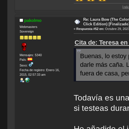
Índice de Traduccio
Re: Laura Bow (The Colon
pakolmo
Click Edition) [Finalizado
Webmasters
«
Respuesta #52 en:
Octubre 29, 2023
Sovereign
Cita de: Teresa en
Buenas, lo estoy
Mensajes: 5340
País:
darle más caña. 
Sexo:
Fecha de registro: Enero 16,
fuera de casa, pe
2015, 02:57:33 am
Todavía es una
si testeas dur
He añadido el