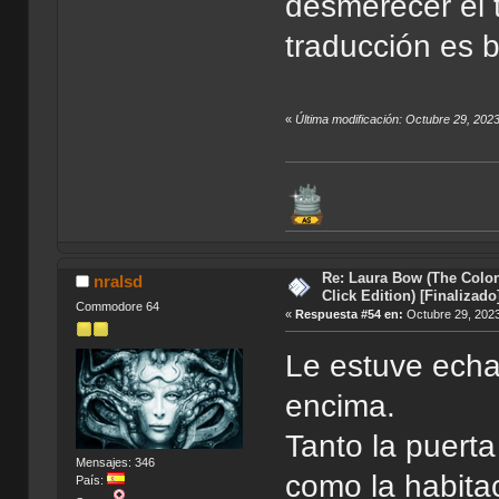
desmerecer el t
traducción es b
«
Última modificación: Octubre 29, 202
Re: Laura Bow (The Colon
nralsd
Click Edition) [Finalizado
Commodore 64
«
Respuesta #54 en:
Octubre 29, 2023
Le estuve echa
encima.
Tanto la puerta 
Mensajes: 346
como la habitac
País: