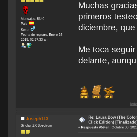
Muchas gracias
primeros teste
Mensajes: 5340
País:
diciembre, que
Sexo:
Fecha de registro: Enero 16,
2015, 02:57:33 am
Me toca segui
delante, aunque
Índice de Traduccio
Re: Laura Bow (The Colon
Joseph113
Click Edition) [Finalizado
Sinclair ZX Spectrum
«
Respuesta #59 en:
Octubre 30, 2023