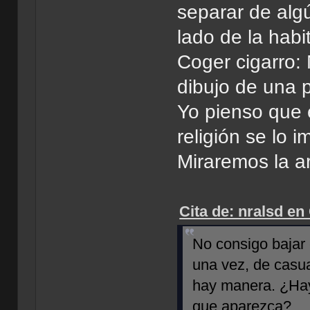
separar de alg
lado de la habi
Coger cigarro:
dibujo de una 
Yo pienso que 
religión se lo i
Miraremos la a
Cita de: nralsd en
No consigo bajar 
una vez, de casua
hay manera. ¿Hay
que aparezca?