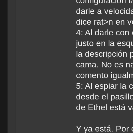
configuración la
darle a veloci
dice rat>n en v
4: Al darle con
justo en la es
la descripción 
cama. No es na
comento igual
5: Al espiar la
desde el pasill
de Ethel está v
Y ya está. Por 