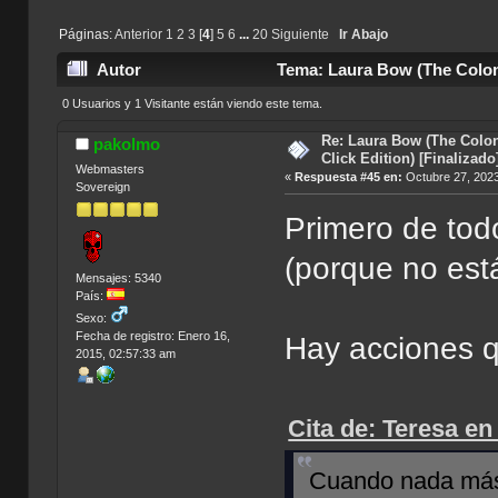
Páginas:
Anterior
1
2
3
[
4
]
5
6
...
20
Siguiente
Ir Abajo
Autor
Tema: Laura Bow (The Colone
veces)
0 Usuarios y 1 Visitante están viendo este tema.
Re: Laura Bow (The Colon
pakolmo
Click Edition) [Finalizado
Webmasters
«
Respuesta #45 en:
Octubre 27, 2023
Sovereign
Primero de tod
(porque no est
Mensajes: 5340
País:
Sexo:
Fecha de registro: Enero 16,
Hay acciones q
2015, 02:57:33 am
Cita de: Teresa en
Cuando nada más 