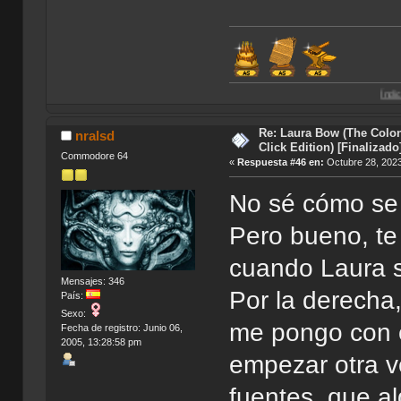
Índice de Traduccio
Re: Laura Bow (The Colon
nralsd
Click Edition) [Finalizado
Commodore 64
«
Respuesta #46 en:
Octubre 28, 2023
No sé cómo se 
Pero bueno, te
cuando Laura s
Mensajes: 346
Por la derecha
País:
Sexo:
me pongo con e
Fecha de registro: Junio 06,
2005, 13:28:58 pm
empezar otra v
fuentes, que 