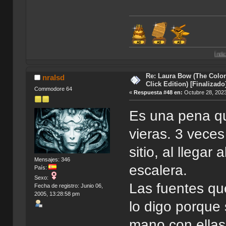
Índice de Traduccio
Re: Laura Bow (The Colon
nralsd
Click Edition) [Finalizado
Commodore 64
«
Respuesta #48 en:
Octubre 28, 2023
Es una pena qu
vieras. 3 veces
sitio, al llega
Mensajes: 346
escalera.
País:
Sexo:
Las fuentes qu
Fecha de registro: Junio 06,
2005, 13:28:58 pm
lo digo porque
mano con ellas