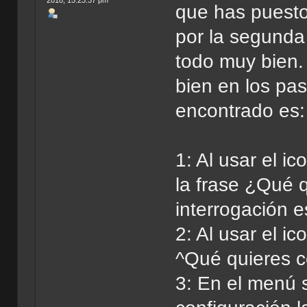
2018, 15:23:37 pm
que has puesto
por la segunda
todo muy bien.
bien en los pas
encontrado es:
1: Al usar el i
la frase ¿Qué q
interrogación e
2: Al usar el i
^Qué quieres 
3: En el menú s