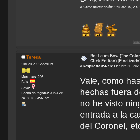
«
Última modificación: Octubre 30, 202
Índice de Traduccio
Re: Laura Bow (The Colon
Teresa
Click Edition) [Finalizado
Sinclair ZX Spectrum
«
Respuesta #56 en:
Octubre 30, 2023
Mensajes: 206
Vale, como ha
País:
Sexo:
hechas fuera d
Fecha de registro: Junio 29,
2018, 15:23:37 pm
no he visto nin
entrada a la ca
del Coronel, et