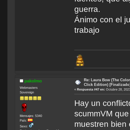
guerra.
Ánimo con el j
trabajo
Re: Laura Bow (The Colon
pakolmo
Click Edition) [Finalizado
Webmasters
«
Respuesta #47 en:
Octubre 28, 2023
Sovereign
Hay un conflict
scummVM que h
Mensajes: 5340
País:
muestren bien e
Sexo: