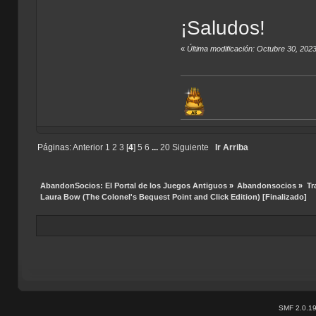
¡Saludos!
«
Última modificación: Octubre 30, 20
Páginas:
Anterior
1
2
3
[
4
]
5
6
...
20
Siguiente
Ir Arriba
AbandonSocios: El Portal de los Juegos Antiguos
»
Abandonsocios
»
Tr
Laura Bow (The Colonel's Bequest Point and Click Edition) [Finalizado]
SMF 2.0.1