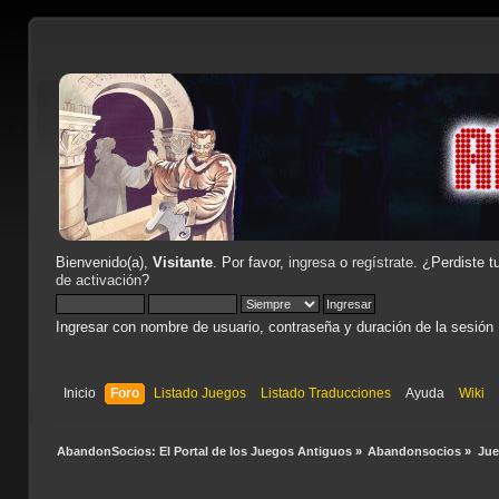
Bienvenido(a),
Visitante
. Por favor,
ingresa
o
regístrate
. ¿Perdiste t
de activación
?
Ingresar con nombre de usuario, contraseña y duración de la sesión
Inicio
Foro
Listado Juegos
Listado Traducciones
Ayuda
Wiki
AbandonSocios: El Portal de los Juegos Antiguos
»
Abandonsocios
»
Ju