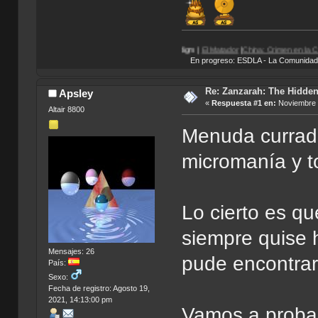
s
|
Total Overdose
|
Egipto 1156 a.C.
| Paradigm |
El Matador
|
China: Crimen en la Ciudad Pro
En progreso: ESDLA - La Comunidad del 
Re: Zanzarah: The Hidden
Apsley
«
Respuesta #1 en:
Noviembre 1
Altair 8800
Menuda currada
micromanía y t
Lo cierto es qu
siempre quise 
Mensajes: 26
pude encontrar
País:
Sexo:
Fecha de registro: Agosto 19,
2021, 14:13:00 pm
Vamos a probar