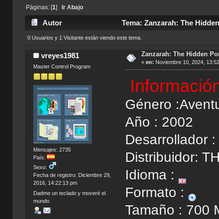
Páginas: [
1
]
Ir Abajo
Autor
Tema: Zanzarah: The Hidden 
0 Usuarios y 1 Visitante están viendo este tema.
Zanzarah: The Hidden Por
vreyes1981
«
en:
Noviembre 10, 2024, 13:5
Master Control Program
Informació
Género :Avent
Año : 2002
Desarrollador 
Mensajes: 2735
Distribuidor: T
País:
Sexo:
Idioma :
Fecha de registro: Diciembre 29,
2016, 14:22:13 pm
Formato :
Dadme un teclado y moveré el
mundo
Tamaño : 700