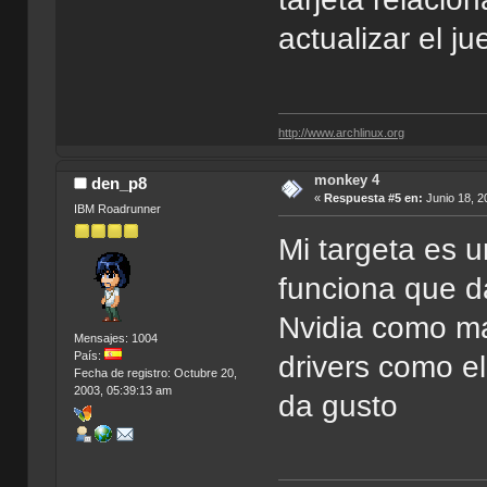
actualizar el ju
http://www.archlinux.org
monkey 4
den_p8
«
Respuesta #5 en:
Junio 18, 2
IBM Roadrunner
Mi targeta es 
funciona que d
Nvidia como ma
Mensajes: 1004
País:
drivers como e
Fecha de registro: Octubre 20,
2003, 05:39:13 am
da gusto