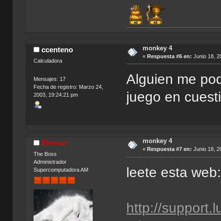
monkey 4
ccenteno
«
Respuesta #6 en:
Junio 18, 2
Calculadora
Alguien me pod
Mensajes: 17
Fecha de registro: Marzo 24,
juego en cuest
2003, 19:24:21 pm
monkey 4
Elessar
«
Respuesta #7 en:
Junio 18, 2
The Boss
Administrador
leete esta web
Supercomputadora AM
http://support