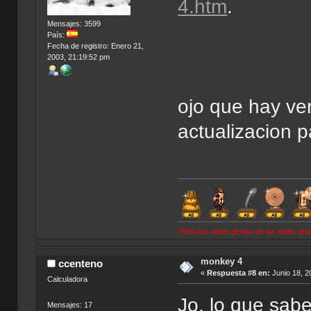
4.htm
.
Mensajes: 3599
País:
Fecha de registro: Enero 21,
2003, 21:19:52 pm
ojo que hay ve
actualizacion 
Visita las viejas glorias de las webs a
monkey 4
ccenteno
«
Respuesta #8 en:
Junio 18, 2
Calculadora
Jo, lo que sabe
Mensajes: 17