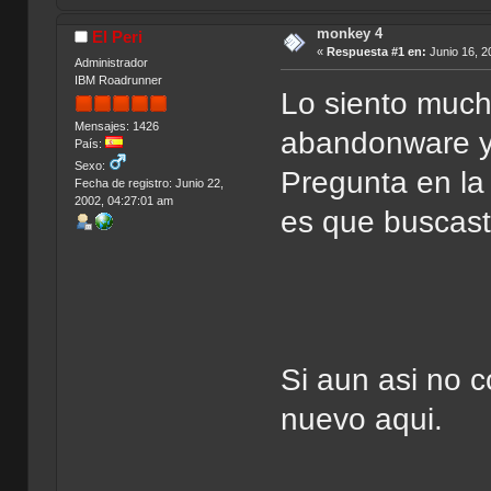
monkey 4
El Peri
«
Respuesta #1 en:
Junio 16, 2
Administrador
IBM Roadrunner
Lo siento much
Mensajes: 1426
abandonware y 
País:
Sexo:
Pregunta en la
Fecha de registro: Junio 22,
2002, 04:27:01 am
es que buscast
Si aun asi no c
nuevo aqui.