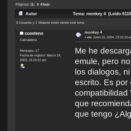
Páginas: [
1
]
Ir Abajo
Autor
Tema: monkey 4 (Leído 6115
0 Usuarios y 1 Visitante están viendo este tema.
monkey 4
ccenteno
«
en:
Junio 15, 2004, 23:10:10 
Calculadora
Me he descarg
Mensajes: 17
Fecha de registro: Marzo 24,
emule, pero no
2003, 19:24:21 pm
los dialogos, n
escrito. Es po
compatibilidad 
que recomienda
que tengo ¿Alg