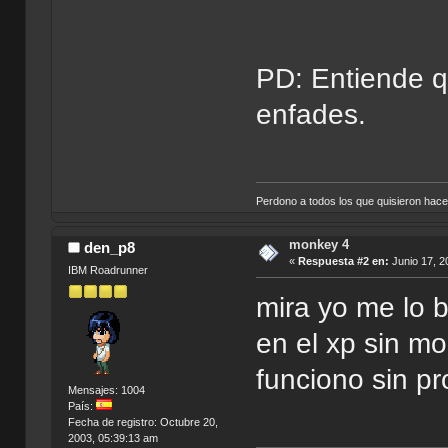
PD: Entiende qu
enfades.
Perdono a todos los que quisieron hac
monkey 4
den_p8
«
Respuesta #2 en:
Junio 17, 2
IBM Roadrunner
mira yo me lo b
en el xp sin m
funciono sin p
Mensajes: 1004
País:
Fecha de registro: Octubre 20,
2003, 05:39:13 am