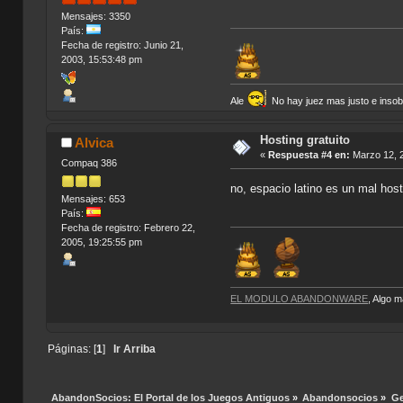
Mensajes: 3350
País:
Fecha de registro: Junio 21,
2003, 15:53:48 pm
Ale
No hay juez mas justo e insobor
Hosting gratuito
Alvica
«
Respuesta #4 en:
Marzo 12, 2
Compaq 386
no, espacio latino es un mal hos
Mensajes: 653
País:
Fecha de registro: Febrero 22,
2005, 19:25:55 pm
EL MODULO ABANDONWARE
, Algo 
Páginas: [
1
]
Ir Arriba
AbandonSocios: El Portal de los Juegos Antiguos
»
Abandonsocios
»
Ge