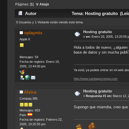
Páginas: [
1
]
Ir Abajo
Autor
Tema: Hosting gratuito (Leí
0 Usuarios y 1 Visitante están viendo este tema.
Hosting gratuito
oplaymix
«
en:
Enero 20, 2005, 13:20:55 
Apple II
Hola a todos de nuevo, ¿alguien 
base de datos y sin mucha publi
Mensajes: 54
Fecha de registro: Enero 19,
2005, 13:44:00 pm
Ya está; ya podeis entrar en mi web a
http://www.santiagocrespo.com
Hosting gratuito
Alvica
«
Respuesta #1 en:
Marzo 12, 2
Compaq 386
Supongo que miarroba, creo que 
Mensajes: 653
País:
Fecha de registro: Febrero 22,
2005, 19:25:55 pm