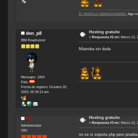
EL MODULO ABANDONWARE
, Algo 
Hosting gratuito
den_p8
«
Respuesta #2 en:
Marzo 12, 2
IBM Roadrunner
Miarroba sin duda
Mensajes: 1004
País:
Fecha de registro: Octubre 20,
2003, 05:39:13 am
Hosting gratuito
Ale
«
Respuesta #3 en:
Marzo 12, 2
Administrador
VIKI
no se si soporta php pero prueb