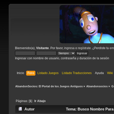
Bienvenido(a),
Visitante
. Por favor,
ingresa
o
regístrate
. ¿Perdiste tu
ema
Ingresar con nombre de usuario, contraseña y duración de la sesión
Inicio
Foro
Listado Juegos
Listado Traducciones
Ayuda
Wiki
AbandonSocios: El Portal de los Juegos Antiguos
»
Abandonsocios
»
G
Páginas: [
1
]
Ir Abajo
Autor
Tema: Busco Nombre Para 