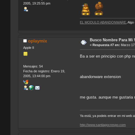
2005, 19:25:55 pm
EL MODULO ABANDONWARE
, Alg
Busco Nombre Para Mi
oplaymix
«
Respuesta #7 en:
Marzo 17,
Apple II
Ba a ser en principio con php 
Mensajes: 54
Fecha de registro: Enero 19,
2005, 13:44:00 pm
abandonware extension
me gusta. aunque me gustaria 
Ya está; ya podeis entrar en mi web
http://www.santiagocrespo.com