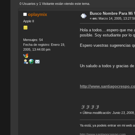
0 Usuarios y 1 Visitante están viendo este tema.
Busco Nombre Para Mi
oplaymix
«
en:
Marzo 14, 2005, 13:27:5
Apple II
Hola a todos....espero que me 
posible. Soy estudiante por lo
Mensajes: 54
Fecha de registro: Enero 19,
Espero vuestras sugerencias q
2005, 13:44:00 pm
Un saludo a todos y gracias d
http://www.santiagocrespo.c
;)! ;)! ;)! ;)!
«
Última modificación: Junio 13, 2009,
Ya está; ya podeis entrar en mi web
http://www.santiagocrespo.com