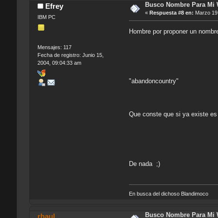
Busco Nombre Para Mi
Efrey
«
Respuesta #8 en:
Marzo 19,
IBM PC
Hombre por proponer un nombre
Mensajes: 117
Fecha de registro: Junio 15,
2004, 09:04:33 am
"abandoncountry"
Que conste que si ya existe es
De nada ;)
En busca del dichoso Blandimoco
Busco Nombre Para Mi
rhaul