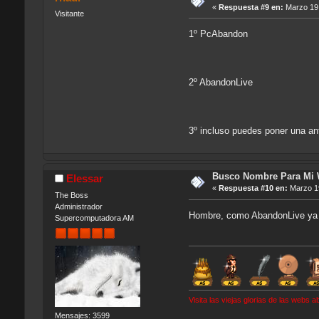
«
Respuesta #9 en:
Marzo 19,
Visitante
1º PcAbandon
2º AbandonLive
3º incluso puedes poner una an
Busco Nombre Para Mi
Elessar
«
Respuesta #10 en:
Marzo 19
The Boss
Administrador
Hombre, como AbandonLive ya e
Supercomputadora AM
Visita las viejas glorias de las webs
Mensajes: 3599