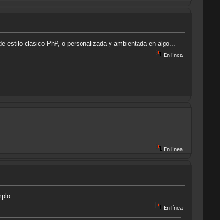
de estilo clasico-PhP, o personalizada y ambientada en algo...
En línea
En línea
mplo
En línea