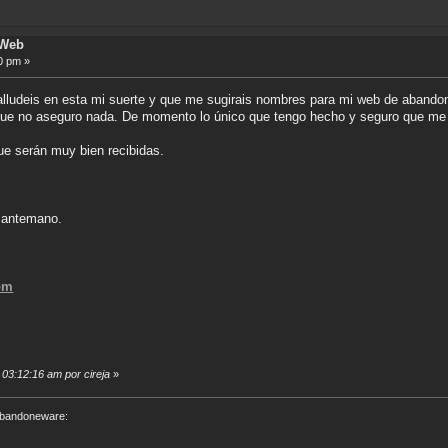
 Web
0 pm »
alludeis en esta mi suerte y que me sugirais nombres para mi web de abando
 que no aseguro nada. De momento lo único que tengo hecho y seguro que me 
ue serán muy bien recibidas.
e antemano.
om
 03:12:16 am por cireja
»
 abandoneware: