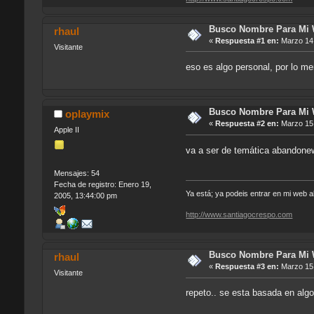
Busco Nombre Para Mi
rhaul
«
Respuesta #1 en:
Marzo 14,
Visitante
eso es algo personal, por lo m
Busco Nombre Para Mi
oplaymix
«
Respuesta #2 en:
Marzo 15,
Apple II
va a ser de temática abandone
Mensajes: 54
Fecha de registro: Enero 19,
Ya está; ya podeis entrar en mi web
2005, 13:44:00 pm
http://www.santiagocrespo.com
Busco Nombre Para Mi
rhaul
«
Respuesta #3 en:
Marzo 15,
Visitante
repeto.. se esta basada en alg