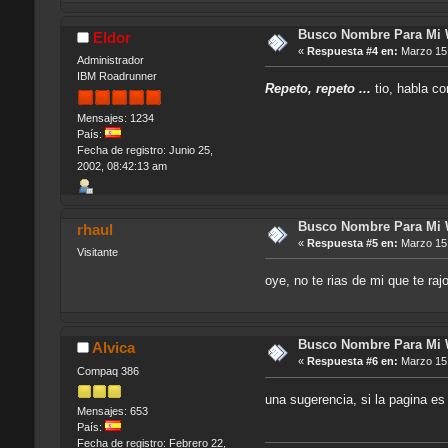
Busco Nombre Para Mi
Eldor
«
Respuesta #4 en:
Marzo 15,
Administrador
IBM Roadrunner
Repeto, repeto ...
tio, habla co
Mensajes: 1234
País:
Fecha de registro: Junio 25,
2002, 08:42:13 am
Busco Nombre Para Mi
rhaul
«
Respuesta #5 en:
Marzo 15,
Visitante
oye, no te rias de mi que te
Busco Nombre Para Mi
Alvica
«
Respuesta #6 en:
Marzo 15,
Compaq 386
una sugerencia, si la pagina e
Mensajes: 653
País:
Fecha de registro: Febrero 22,