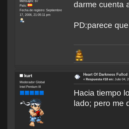
Mensajes: 87
darme cuenta 
País:
Fecha de registro: Septiembre
17, 2006, 21:05:11 pm
PD:parece que 
Heart Of Darkness Fullcd
kurt
«
Respuesta #18 en:
Julio 04, 
Moderador Global
Intel Pentium III
Hacia tiempo l
lado; pero me 