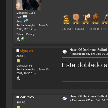
Mensajes: 1984
País:
Sexo:
Fecha de registro: Junio 04,
VISITA LA LISTA DE COMPATIBILIDA
2005, 22:15:41 pm
Edward Carnby
Heart Of Darkness Fullcd
elyorch
«
Respuesta #22 en:
Julio 06, 
Apple II
Esta doblado al
Mensajes: 56
Fecha de registro: Junio 10,
2007, 16:30:01 pm
--------------------
Heart Of Darkness Fullcd
carlitrox
«
Respuesta #23 en:
Julio 06, 
IBM PC