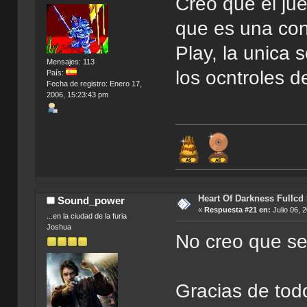
Creo que el ju
que es una con
Play, la unica 
Mensajes: 113
los ocntroles d
País:
Fecha de registro: Enero 17,
2006, 15:23:43 pm
Heart Of Darkness Fullcd
Sound_power
«
Respuesta #21 en:
Julio 06, 
...en la ciudad de la furia
Joshua
No creo que se
Gracias de to