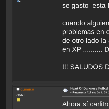
se gasto esta 
cuando alguien 
problemas en e
de otro lado l
en XP .......
!!! SALUDOS D
Heart Of Darkness Fullcd
quimico
«
Respuesta #17 en:
Junio 29, 
Apple II
Ahora sí carli