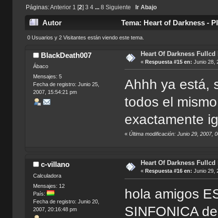
Páginas:
Anterior
1
[
2
]
3
4
...
8
Siguiente
Ir Abajo
Autor
Tema: Heart of Darkness - P
0 Usuarios y 2 Visitantes están viendo este tema.
Heart Of Darkness Fullcd
BlackDeath007
«
Respuesta #15 en:
Junio 28, 
Ábaco
Mensajes: 5
Ahhh ya está, 
Fecha de registro: Junio 25,
2007, 15:54:21 pm
todos el mismo
exactamente ig
«
Última modificación: Junio 29, 2007,
Heart Of Darkness Fullcd
c-villano
«
Respuesta #16 en:
Junio 29, 
Calculadora
Mensajes: 12
hola amigos 
País:
Fecha de registro: Junio 20,
SINFONICA d
2007, 20:16:48 pm