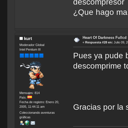
descompresor 7
¿Que hago ma
Heart Of Darkness Fullcd
kurt
«
Respuesta #28 en:
Julio 09, 
Moderador Global
Intel Pentium III
Pues ya pude b
descomprime t
Mensajes: 814
País:
Fecha de registro: Enero 20,
Gracias por la s
2005, 11:44:11 am
Coleccionando aventuras
gráficas