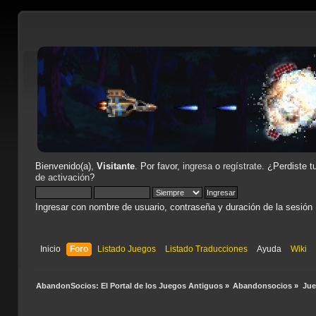
Bienvenido(a),
Visitante
. Por favor,
ingresa
o
regístrate
. ¿Perdiste t
de activación
?
Ingresar con nombre de usuario, contraseña y duración de la sesión
Inicio
Foro
Listado Juegos
Listado Traducciones
Ayuda
Wiki
AbandonSocios: El Portal de los Juegos Antiguos
»
Abandonsocios
»
Ju