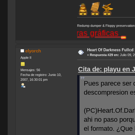
Redump dumper & Floppy preservation
rial de aventuras gráficas
Heart Of Darkness Fullcd
elyorch
«
Respuesta #29 en:
Julio 09, 
Apple II
Cita de: playu en 
Mensajes: 56
Fecha de registro: Junio 10,
2007, 16:30:01 pm
Pues parece ser q
descompresion e
(PC)Heart.Of.Dar
ahi no paso porq
el formato. ¿Que