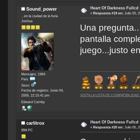
Heart Of Darkness Fullcd
Sound_power
«
Respuesta #19 en:
Julio 05, 
...en la ciudad de la furia
Joshua
Una pregunta..
pantalla comple
juego...justo e
Mensajes: 1984
País:
Sexo:
Fecha de registro: Junio 04,
VISITA LA LISTA DE COMPATIBILIDA
2005, 22:15:41 pm
Edward Carnby
Heart Of Darkness Fullcd
carlitrox
«
Respuesta #20 en:
Julio 05, 
IBM PC