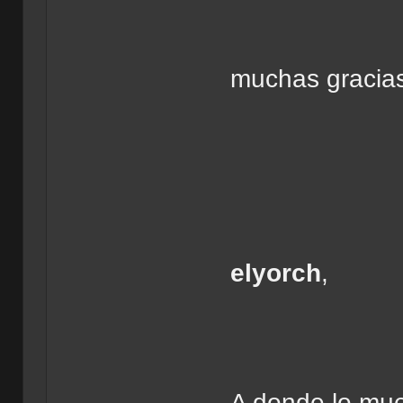
muchas gracias 
elyorch
,
A donde lo mu