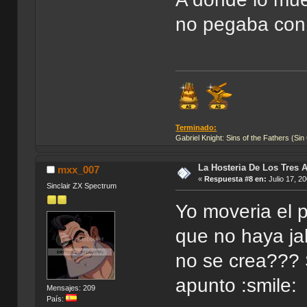
no pegaba con 
Terminado:
Gabriel Knight: Sins of the Fathers (Sin
La Hosteria De Los Tres 
mxx_007
«
Respuesta #8 en:
Julio 17, 2
Sinclair ZX Spectrum
Yo moveria el 
que no haya ja
no se crea??? 
apunto :smile
Mensajes: 209
País: