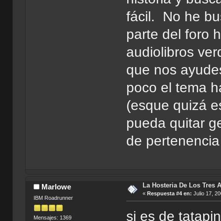
fácil. No he b
parte del foro 
audiolibros ve
que nos ayudes
poco el tema h
(esque quizá e
pueda quitar g
de pertenencia
La Hosteria De Los Tres 
Marlowe
«
Respuesta #4 en:
Julio 17, 2
IBM Roadrunner
si es de tatapi
Mensajes: 1369