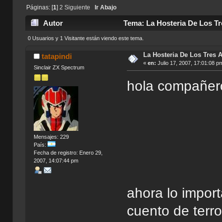
Páginas: [
1
]
2
Siguiente
Ir Abajo
Autor
Tema: La Hosteria De Los Tr
0 Usuarios y 1 Visitante están viendo este tema.
La Hosteria De Los Tres 
tatapindi
«
en:
Julio 17, 2007, 17:01:08 p
Sinclair ZX Spectrum
hola compañeros
Mensajes: 229
País:
Fecha de registro: Enero 29,
2007, 14:07:44 pm
ahora lo import
cuento de terr