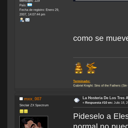
Mensajes: 229
País:
Fecha de registro: Enero 29,
2007, 14:07:44 pm
como se mueve
Terminado:
Gabriel Knight: Sins of the Fathers (Sin
La Hosteria De Los Tres 
mxx_007
«
Respuesta #10 en:
Julio 18, 
Sinclair ZX Spectrum
Pideselo a Eles
normal no pue