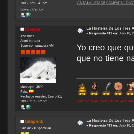
VISITA LA LISTA DE COMPATIBILIDA
2005, 22:15:41 pm
Edward Carnby
La Hosteria De Los Tres 
Elessar
«
Respuesta #12 en:
Julio 18, 
The Boss
Administrador
Yo creo que qu
Supercomputadora AM
que no tiene n
Mensajes: 3599
País:
Fecha de registro: Enero 21,
Visita las viejas glorias de las webs a
2003, 21:19:52 pm
La Hosteria De Los Tres 
tatapindi
«
Respuesta #13 en:
Julio 18, 
Sinclair ZX Spectrum