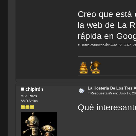
Creo que está 
la web de La R
rápida en Googl
«
Última modificación: Julio 17, 2007, 
La Hosteria De Los Tres 
chipirón
«
Respuesta #5 en:
Julio 17, 2
MSX Rules
AMD Athlon
Qué interesant