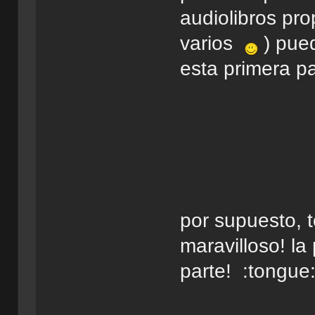
audiolibros pr
varios
) pued
esta primera pa
por supuesto, 
maravilloso! l
parte! :tongue