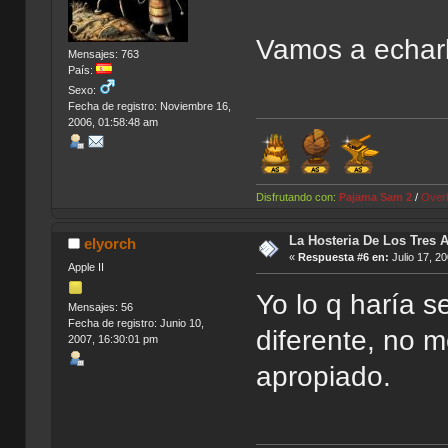
Vamos a echarl
Mensajes: 763
País:
Sexo:
Fecha de registro: Noviembre 16,
2006, 01:58:48 am
Disfrutando con:
Pajama Sam 2
/
Over
La Hosteria De Los Tres 
elyorch
«
Respuesta #6 en:
Julio 17, 2
Apple II
Yo lo q haría s
Mensajes: 56
Fecha de registro: Junio 10,
diferente, no 
2007, 16:30:01 pm
apropiado.