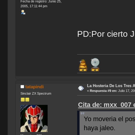
Fecha de registro: Junio 25,
2005, 17:11:44 pm
PD:Por cierto
La Hosteria De Los Tres 
tatapindi
«
Respuesta #9 en:
Julio 17, 2
Sinclair ZX Spectrum
Cita de: mxx_007 e
Yo moveria el po
haya jaleo.