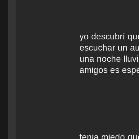
yo descubrí qu
escuchar un aud
una noche lluv
amigos es espec
tenia miedo qu