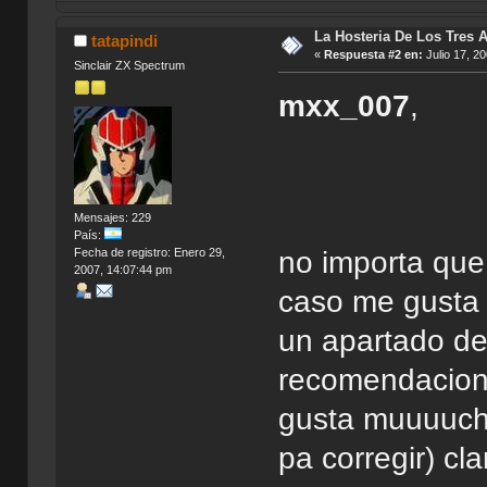
La Hosteria De Los Tres 
tatapindi
«
Respuesta #2 en:
Julio 17, 2
Sinclair ZX Spectrum
mxx_007
,
Mensajes: 229
País:
Fecha de registro: Enero 29,
no importa que
2007, 14:07:44 pm
caso me gusta 
un apartado de 
recomendacione
gusta muuuuch
pa corregir) cl