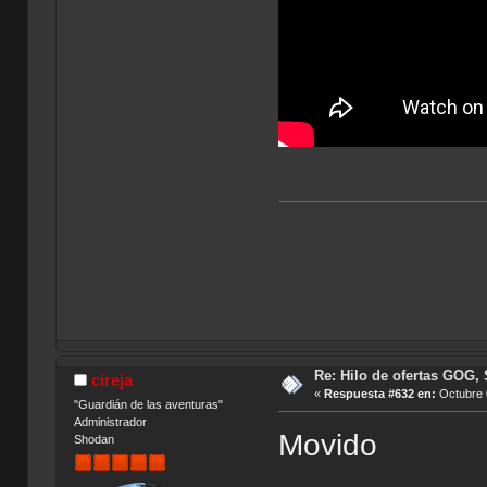
Re: Hilo de ofertas GOG, 
cireja
«
Respuesta #632 en:
Octubre 
"Guardián de las aventuras"
Administrador
Movido
Shodan