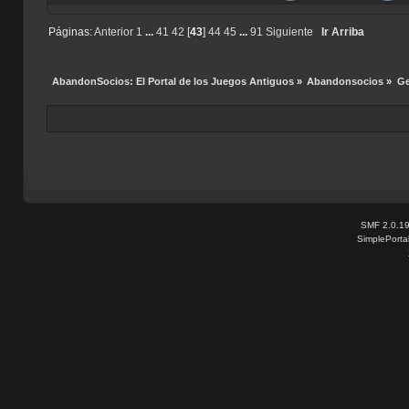
Páginas:
Anterior
1
...
41
42
[
43
]
44
45
...
91
Siguiente
Ir Arriba
AbandonSocios: El Portal de los Juegos Antiguos
»
Abandonsocios
»
Ge
SMF 2.0.1
SimplePorta