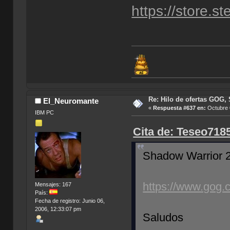
https://store.
Re: Hilo de ofertas GOG, 
El_Neuromante
«
Respuesta #637 en:
Octubre 0
IBM PC
Cita de: Teseo718
Shadow Warrior 
https://www.gog
Mensajes: 167
País:
Fecha de registro: Junio 06,
2006, 12:33:07 pm
Saludos