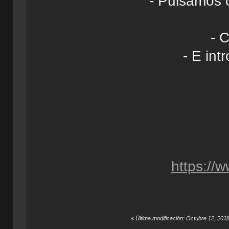
- Pulsamos o
- 
- E int
https://
«
Última modificación: Octubre 12, 201