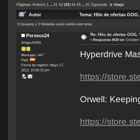
Páginas:
Anterior
1
...
41
42
[
43
]
44
45
...
91
Siguiente
Ir Abajo
Autor
Tema: Hilo de ofertas GOG,
0 Usuarios y 3 Visitantes están viendo este tema.
Re: Hilo de ofertas GOG, 
Perseus24
«
Respuesta #630 en:
Octubre 
Amiga A1000
Hyperdrive Ma
Mensajes: 447
País:
Fecha de registro: Mayo 17,
2012, 15:56:33 pm
https://store
Orwell: Keepi
https://store