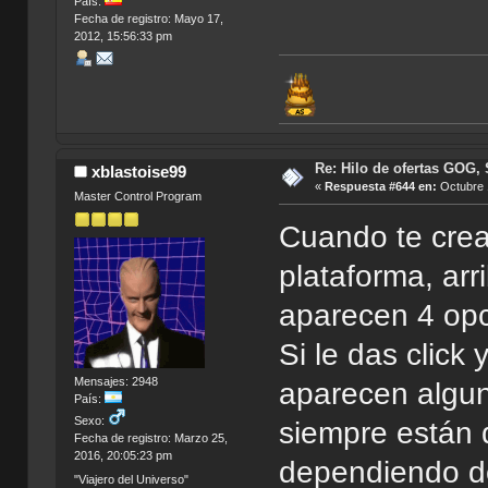
País:
Fecha de registro: Mayo 17,
2012, 15:56:33 pm
Re: Hilo de ofertas GOG, 
xblastoise99
«
Respuesta #644 en:
Octubre 
Master Control Program
Cuando te crea
plataforma, arri
aparecen 4 opc
Si le das click 
Mensajes: 2948
aparecen algun
País:
Sexo:
siempre están 
Fecha de registro: Marzo 25,
2016, 20:05:23 pm
dependiendo de
"Viajero del Universo"