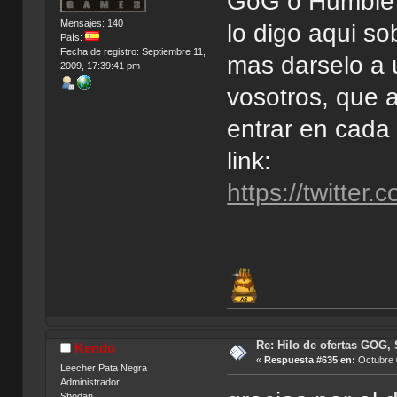
GoG o Humbl
Mensajes: 140
lo digo aqui s
País:
Fecha de registro: Septiembre 11,
mas darselo a 
2009, 17:39:41 pm
vosotros, que 
entrar en cada
link:
https://twitte
Re: Hilo de ofertas GOG, 
Kendo
«
Respuesta #635 en:
Octubre 0
Leecher Pata Negra
Administrador
Shodan