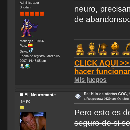
Administrador
neuro, precisa
Shodan
de abandonso
Mensajes: 10466
País:
Sexo:
Fecha de registro: Marzo 05,
CLICK AQUI >> T
2007, 14:47:05 pm
hacer funciona
Mis juegos
Re: Hilo de ofertas GOG, 
El_Neuromante
«
Respuesta #639 en:
Octubre 
IBM PC
Pero esto es d
seguro de si s