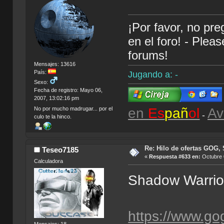
¡Por favor, no pr
en el foro! - Plea
forums!
Mensajes: 13616
País:
Jugando a: -
Sexo:
Fecha de registro: Mayo 06,
2007, 13:02:16 pm
en
Es
pañ
ol
Av
No por mucho madrugar... por el
-
culo te la hinco.
Re: Hilo de ofertas GOG, 
Teseo7185
«
Respuesta #633 en:
Octubre 
Calculadora
Shadow Warrio
https://www.g
Mensajes: 18