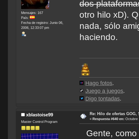
dos plataforma
otro hilo xD). 
Mensajes: 167
País:
Fecha de registro: Junio 06,
nada, sólo ami
2006, 12:33:07 pm
haciendo.
Hago fotos
.
Juego a juegos
.
Digo tontadas
.
Re: Hilo de ofertas GOG, 
xblastoise99
«
Respuesta #640 en:
Octubre 
Master Control Program
Gente, como