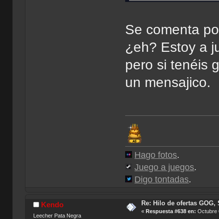
Se comenta poc
¿eh? Estoy a j
pero si tenéis
un mensajico.
Hago fotos
.
Juego a juegos
.
Digo tontadas
.
Re: Hilo de ofertas GOG, 
Kendo
«
Respuesta #638 en:
Octubre 0
Leecher Pata Negra