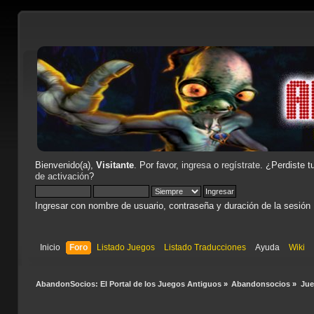
Bienvenido(a),
Visitante
. Por favor,
ingresa
o
regístrate
. ¿Perdiste t
de activación
?
Ingresar con nombre de usuario, contraseña y duración de la sesión
Inicio
Foro
Listado Juegos
Listado Traducciones
Ayuda
Wiki
AbandonSocios: El Portal de los Juegos Antiguos
»
Abandonsocios
»
Ju