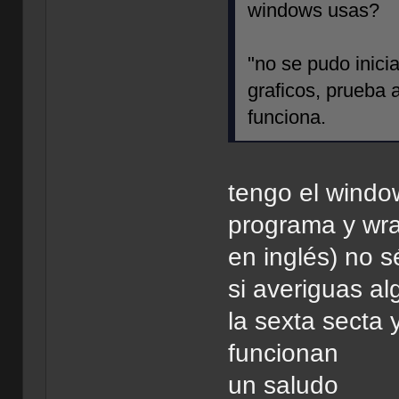
windows usas?
"no se pudo inici
graficos, prueba 
funciona.
tengo el wind
programa y wra
en inglés) no s
si averiguas al
la sexta secta 
funcionan
un saludo