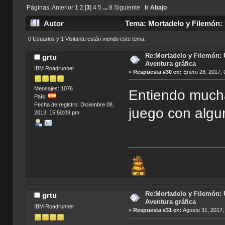
Páginas:
Anterior
1
2
[
3
]
4
5
...
8
Siguiente
Ir Abajo
Autor
Tema: Mortadelo y Filemón: 
0 Usuarios y 1 Visitante están viendo este tema.
Re:Mortadelo y Filemón: 
grtu
Aventura gráfica
IBM Roadrunner
«
Respuesta #30 en:
Enero 28, 2017, 
Mensajes: 1076
Entiendo mucha
País:
Fecha de registro: Diciembre 08,
juego con algu
2013, 15:50:09 pm
Re:Mortadelo y Filemón: 
grtu
Aventura gráfica
IBM Roadrunner
«
Respuesta #31 en:
Agosto 31, 2017,