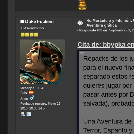
Re:Mortadelo y Filemón: 
Duke Fuckem
Aventura gráfica
IBM Roadrunner
«
Respuesta #33 en:
Septiembre 09, 2
Cita de: bbypka e
Repacks de los ju
para el nuevo fina
separado estos re
quieres jugar por
Mensajes: 1124
pasar antes por 
País:
Sexo:
salvada), probad
Fecha de registro: Mayo 23,
2016, 20:30:14 pm
Una Aventura de
Terror, Espanto y