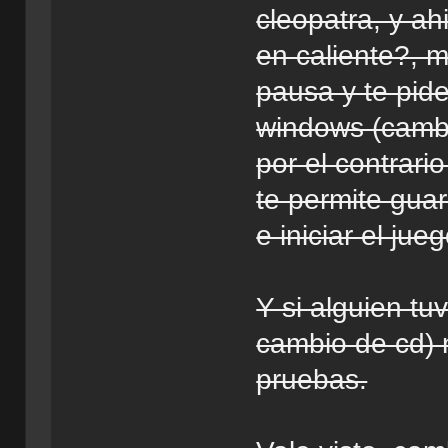
cleopatra, y ah
en caliente?, m
pausa y te pide
windows (cambi
por el contrario
te permite guar
e iniciar el ju
Y si alguien tu
cambio de cd) 
pruebas.