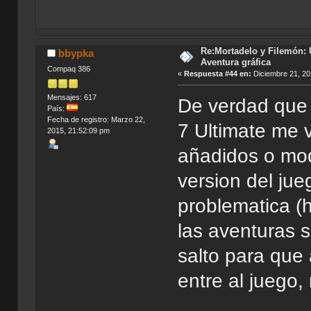
Re:Mortadelo y Filemón: 
bbypka
Aventura gráfica
Compaq 386
«
Respuesta #44 en:
Diciembre 21, 20
Mensajes: 617
De verdad que 
País:
Fecha de registro: Marzo 22,
7 Ultimate me v
2015, 21:52:09 pm
añadidos o modi
version del ju
problematica (
las aventuras s
salto para que a
entre al juego,