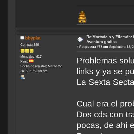
Re:Mortadelo y Filemón: 
bbypka
Aventura gráfica
Compaq 386
«
Respuesta #37 en:
Septiembre 13, 2
Mensajes: 617
Problemas solu
País:
Fecha de registro: Marzo 22,
links y ya se 
2015, 21:52:09 pm
La Sexta Secta
Cual era el pr
Dos cds con tr
pocas, de ahi el 