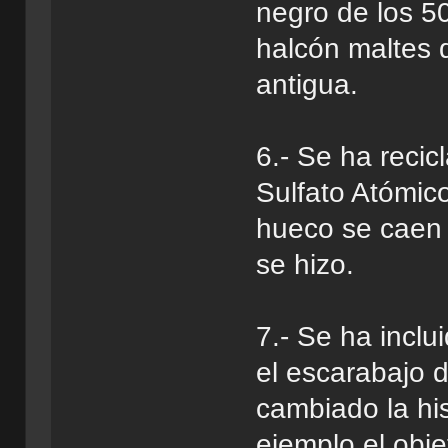
negro de los 50
halcón maltes 
antigua.
6.- Se ha reci
Sulfato Atómico
hueco se caen 
se hizo.
7.- Se ha incl
el escarabajo 
cambiado la hi
ejemplo el obje