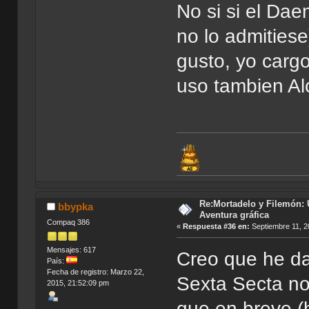
No si si el Da
no lo admities
gusto, yo cargo
uso tambien Al
Re:Mortadelo y Filemón: 
bbypka
Aventura gráfica
Compaq 386
«
Respuesta #36 en:
Septiembre 11, 2
Mensajes: 617
Creo que he da
País:
Fecha de registro: Marzo 22,
Sexta Secta no
2015, 21:52:09 pm
que en breve (