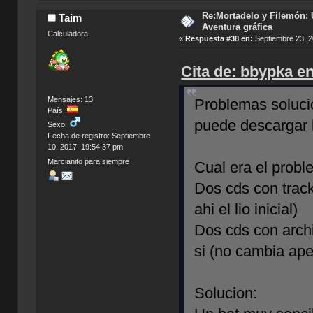
Re:Mortadelo y Filemón: 
Taim
Aventura gráfica
Calculadora
«
Respuesta #38 en:
Septiembre 23, 2
Cita de: bbypka e
Mensajes: 13
Problemas solucio
País:
puede descargar 
Sexo:
Fecha de registro: Septiembre
10, 2017, 19:54:37 pm
Marcianito para siempre
Cual era el probl
Dos cds con track
ahi el lio inicial)
Dos cds con archi
si (no cambia ape
Solucion: