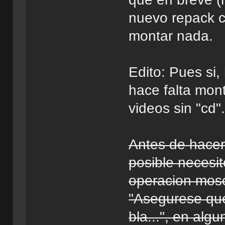
nuevo repack c
montar nada.
Edito: Pues si,
hace falta mont
videos sin "cd"
Antes de hacer 
posible necesit
operacion mosc
"Asegurese qu
bla...", en alg