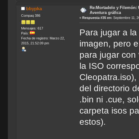
Re:Mortadelo y Filemón: 
bbypka
Aventura gráfica
Compaq 386
«
Respuesta #35 en:
Septiembre 11, 2
Mensajes: 617
Para jugar a la
País:
Fecha de registro: Marzo 22,
imagen, pero en
2015, 21:52:09 pm
para jugar con 
la ISO corresp
Cleopatra.iso)
del directorio 
.bin ni .cue, so
carpeta isos pa
estos).