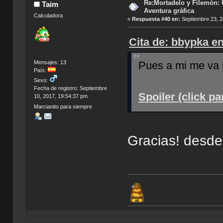
Re:Mortadelo y Filemón: 
Taim
Aventura gráfica
Calculadora
«
Respuesta #40 en:
Septiembre 23, 2
Cita de: bbypka e
Mensajes: 13
Pues a mi me va b
País:
Sexo:
Fecha de registro: Septiembre
Spoiler (click p
10, 2017, 19:54:37 pm
Marcianito para siempre
Gracias! desde