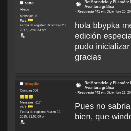
Re:Mortadelo y Filemón: 
rene
Aventura gráfica
Ábaco
«
Respuesta #41 en:
Diciembre 20, 20
Mensajes: 5
País:
hola bbypka me
Fecha de registro: Diciembre 20,
2017, 23:41:33 pm
edición especia
pudo inicializ
gracias
Re:Mortadelo y Filemón: 
bbypka
Aventura gráfica
Compaq 386
«
Respuesta #42 en:
Diciembre 21, 20
Mensajes: 617
Pues no sabria
País:
Fecha de registro: Marzo 22,
bien, que win
2015, 21:52:09 pm