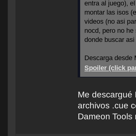
entra al juego), 
montar las isos (e
videos (no asi pa
nocd, pero no he 
donde buscar asi
Descarga desde M
Spoiler (click p
Me descargué L
archivos .cue c
Dameon Tools n