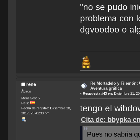
"no se pudo ini
problema con l
dgvoodoo o alg
Re:Mortadelo y Filemón: 
rene
Aventura gráfica
Ábaco
«
Respuesta #43 en:
Diciembre 21, 20
Mensajes: 5
País:
tengo el wibd
Fecha de registro: Diciembre 20,
2017, 23:41:33 pm
Cita de: bbypka e
Pues no sabria qu