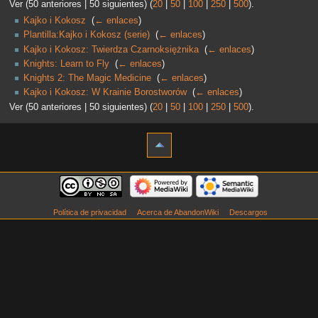
Ver (50 anteriores | 50 siguientes) (
20
|
50
|
100
|
250
|
500
).
Kajko i Kokosz
‎
(
← enlaces
)
Plantilla:Kajko i Kokosz (serie)
‎
(
← enlaces
)
Kajko i Kokosz: Twierdza Czarnoksiężnika
‎
(
← enlaces
)
Knights: Learn to Fly
‎
(
← enlaces
)
Knights 2: The Magic Medicine
‎
(
← enlaces
)
Kajko i Kokosz: W Krainie Borostworów
‎
(
← enlaces
)
Ver (50 anteriores | 50 siguientes) (
20
|
50
|
100
|
250
|
500
).
Política de privacidad
Acerca de AbandonWiki
Descargos