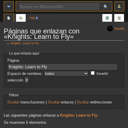
más
Ayuda
Páginas que enlazan con
«Knights: Learn to Fly»
←
Knights: Learn to Fly
Ir
Ir
Lo que enlaza aquí
a
a
Página:
la
la
navegación
búsqueda
Espacio de nombres:
Invertir
selección
Filtros
Ocultar
transclusiones |
Ocultar
enlaces |
Ocultar
redirecciones
Las siguientes páginas enlazan a
Knights: Learn to Fly
:
Se muestran 6 elementos.