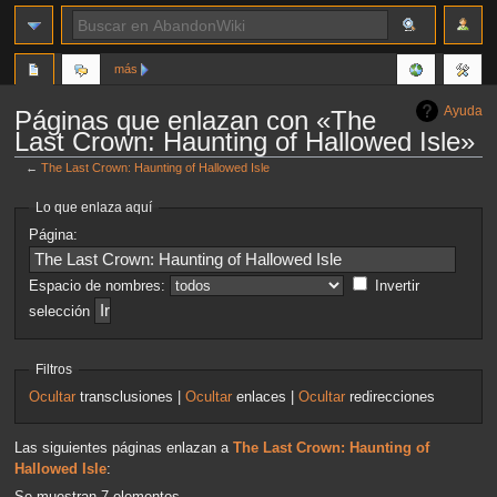
más
Ayuda
Páginas que enlazan con «The
Last Crown: Haunting of Hallowed Isle»
←
The Last Crown: Haunting of Hallowed Isle
Ir
Ir
Lo que enlaza aquí
a
a
Página:
la
la
navegación
búsqueda
Espacio de nombres:
Invertir
selección
Filtros
Ocultar
transclusiones |
Ocultar
enlaces |
Ocultar
redirecciones
Las siguientes páginas enlazan a
The Last Crown: Haunting of
Hallowed Isle
:
Se muestran 7 elementos.