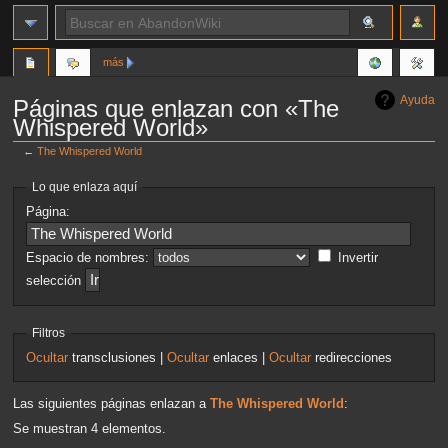
más
Ayuda
Páginas que enlazan con «The
Whispered World»
←
The Whispered World
Ir
Ir
Lo que enlaza aquí
a
a
Página:
la
la
navegación
búsqueda
Espacio de nombres:
Invertir
selección
Filtros
Ocultar
transclusiones |
Ocultar
enlaces |
Ocultar
redirecciones
Las siguientes páginas enlazan a
The Whispered World
:
Se muestran 4 elementos.