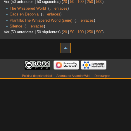
Ver (50 anteriores | 50 siguientes) (
20
|
50
|
100
|
250
|
500
).
The Whispered World
‎
(
← enlaces
)
Caos en Deponia
‎
(
← enlaces
)
Plantilla:The Whispered World (serie)
‎
(
← enlaces
)
Silence
‎
(
← enlaces
)
Ver (50 anteriores | 50 siguientes) (
20
|
50
|
100
|
250
|
500
).
Política de privacidad
Acerca de AbandonWiki
Descargos