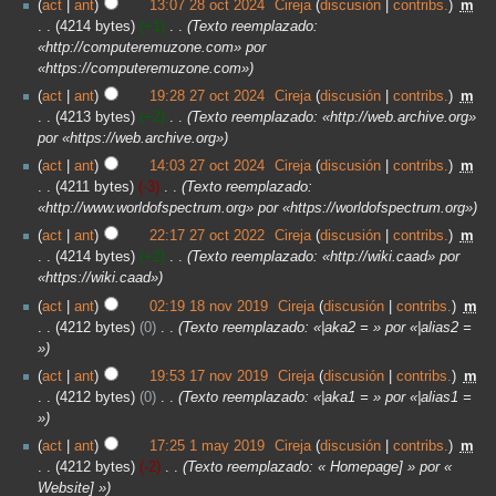
act
ant
13:07 28 oct 2024
‎
Cireja
discusión
contribs.
‎
m
4214 bytes
+1
‎
Texto reemplazado:
«http://computeremuzone.com» por
«https://computeremuzone.com»
act
ant
19:28 27 oct 2024
‎
Cireja
discusión
contribs.
‎
m
4213 bytes
+2
‎
Texto reemplazado: «http://web.archive.org»
por «https://web.archive.org»
act
ant
14:03 27 oct 2024
‎
Cireja
discusión
contribs.
‎
m
4211 bytes
-3
‎
Texto reemplazado:
«http://www.worldofspectrum.org» por «https://worldofspectrum.org»
act
ant
22:17 27 oct 2022
‎
Cireja
discusión
contribs.
‎
m
4214 bytes
+2
‎
Texto reemplazado: «http://wiki.caad» por
«https://wiki.caad»
act
ant
02:19 18 nov 2019
‎
Cireja
discusión
contribs.
‎
m
4212 bytes
0
‎
Texto reemplazado: «|aka2 = » por «|alias2 =
»
act
ant
19:53 17 nov 2019
‎
Cireja
discusión
contribs.
‎
m
4212 bytes
0
‎
Texto reemplazado: «|aka1 = » por «|alias1 =
»
act
ant
17:25 1 may 2019
‎
Cireja
discusión
contribs.
‎
m
4212 bytes
-2
‎
Texto reemplazado: « Homepage] » por «
Website] »