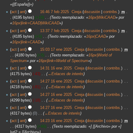
«{{España}}»
act
ant
16:46 7 feb 2025
‎
Cireja
discusión
contribs.
‎
m
4195 bytes
+10
‎
Texto reemplazado: «
16px|WikiCAAD
» por
«
16px|link=CAAD|WikiCAAD
»
act
ant
13:37 7 feb 2025
‎
Cireja
discusión
contribs.
‎
m
4185 bytes
+5
‎
Texto reemplazado: «
16px|CAAD
» por
«
16px|link=CAAD
»
act
ant
15:03 17 ene 2025
‎
Cireja
discusión
contribs.
‎
m
4180 bytes
+5
‎
Texto reemplazado: «
16px|World of
Spectrum
» por «
16px|link=World of Spectrum
»
act
ant
14:31 16 ene 2025
‎
Cireja
discusión
contribs.
‎
4175 bytes
-43
‎
→‎Enlaces de interés
act
ant
14:27 16 ene 2025
‎
Cireja
discusión
contribs.
‎
4218 bytes
-81
‎
→‎Enlaces de interés
act
ant
14:27 16 ene 2025
‎
Cireja
discusión
contribs.
‎
4299 bytes
-18
‎
→‎Enlaces de interés
act
ant
14:27 16 ene 2025
‎
Cireja
discusión
contribs.
‎
4317 bytes
0
‎
→‎Enlaces de interés
act
ant
14:23 16 ene 2025
‎
Cireja
discusión
contribs.
‎
m
4317 bytes
+66
‎
Texto reemplazado: «] [[Archivo» por «]
|url2 = [[Archivo»