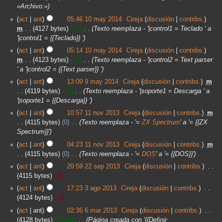
«Archivo:»
act
ant
05:46 10 may 2014
‎
Cireja
discusión
contribs.
m
4127 bytes
+4
‎
Texto reemplaza - '|control1 = Teclado ' a
'|control1 = {{Teclado}} '
act
ant
05:14 10 may 2014
‎
Cireja
discusión
contribs.
m
4123 bytes
+4
‎
Texto reemplaza - '|control2 = Text parser
' a '|control2 = {{Text parser}} '
act
ant
13:09 9 may 2014
‎
Cireja
discusión
contribs.
‎
m
4119 bytes
+4
‎
Texto reemplaza - '|soporte1 = Descarga ' a
'|soporte1 = {{Descarga}} '
act
ant
10:57 11 nov 2013
‎
Cireja
discusión
contribs.
‎
m
4115 bytes
0
‎
Texto reemplaza - '=
ZX Spectrum
' a '= {{ZX
Spectrum}}'
act
ant
04:23 11 nov 2013
‎
Cireja
discusión
contribs.
‎
m
4115 bytes
0
‎
Texto reemplaza - '=
DOS
' a '= {{DOS}}'
act
ant
20:59 22 sep 2013
‎
Cireja
discusión
contribs.
‎
4115 bytes
-9
act
ant
17:23 3 ago 2013
‎
Cireja
discusión
contribs.
‎
4124 bytes
-4
act
ant
02:35 6 mar 2013
‎
Cireja
discusión
contribs.
‎
4128 bytes
+4128
‎
Página creada con '{{Definir