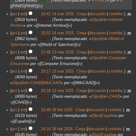
3924 bytes
+5
‎
Texto reemplazado: « =
PAWS
» por « =
{{PAWS|PAWS}}»
act
ant
19:42 14 mar 2025
‎
Cireja
discusión
contribs.
‎
m
3919 bytes
-43
‎
Texto reemplazado: «
16px|link=Internet
Archive
» por «{{Internet Archive}}»
act
ant
15:52 14 mar 2025
‎
Cireja
discusión
contribs.
‎
m
3962 bytes
-44
‎
Texto reemplazado: «
16px|link=World of
Spectrum
» por «{{World of Spectrum}}»
act
ant
21:46 13 mar 2025
‎
Cireja
discusión
contribs.
‎
m
4006 bytes
-43
‎
Texto reemplazado: «
16px|link=Computer
Emuzone
» por «{{Computer Emuzone}}»
act
ant
20:17 13 mar 2025
‎
Cireja
discusión
contribs.
‎
m
4049 bytes
-40
‎
Texto reemplazado:
«
16px|link=CAAD|WikiCAAD
» por «{{WikiCAAD}}»
act
ant
20:16 13 mar 2025
‎
Cireja
discusión
contribs.
‎
m
4089 bytes
-31
‎
Texto reemplazado: «
16px|link=CAAD
» por
«{{CAAD}}»
act
ant
16:48 28 feb 2025
‎
Cireja
discusión
contribs.
‎
m
4120 bytes
-25
‎
Texto reemplazado: «
20px|Español
» por
«{{Español}}»
act
ant
14:16 28 feb 2025
‎
Cireja
discusión
contribs.
‎
m
4145 bytes
-50
‎
Texto reemplazado: «
20px|España
» por