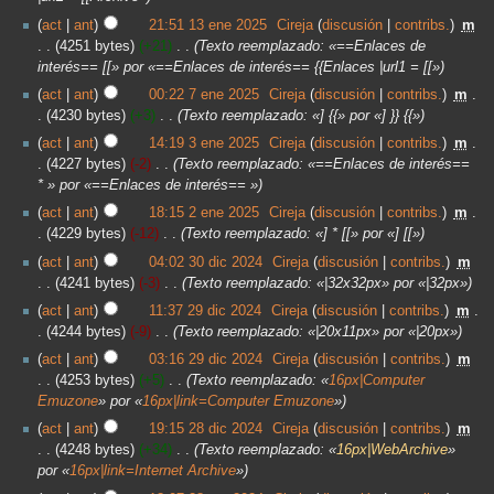
act
ant
21:51 13 ene 2025
‎
Cireja
discusión
contribs.
‎
m
4251 bytes
+21
‎
Texto reemplazado: «==Enlaces de
interés== [[» por «==Enlaces de interés== {{Enlaces |url1 = [[»
act
ant
00:22 7 ene 2025
‎
Cireja
discusión
contribs.
‎
m
4230 bytes
+3
‎
Texto reemplazado: «] {{» por «] }} {{»
act
ant
14:19 3 ene 2025
‎
Cireja
discusión
contribs.
‎
m
4227 bytes
-2
‎
Texto reemplazado: «==Enlaces de interés==
* » por «==Enlaces de interés== »
act
ant
18:15 2 ene 2025
‎
Cireja
discusión
contribs.
‎
m
4229 bytes
-12
‎
Texto reemplazado: «] * [[» por «] [[»
act
ant
04:02 30 dic 2024
‎
Cireja
discusión
contribs.
‎
m
4241 bytes
-3
‎
Texto reemplazado: «|32x32px» por «|32px»
act
ant
11:37 29 dic 2024
‎
Cireja
discusión
contribs.
‎
m
4244 bytes
-9
‎
Texto reemplazado: «|20x11px» por «|20px»
act
ant
03:16 29 dic 2024
‎
Cireja
discusión
contribs.
‎
m
4253 bytes
+5
‎
Texto reemplazado: «
16px|Computer
Emuzone
» por «
16px|link=Computer Emuzone
»
act
ant
19:15 28 dic 2024
‎
Cireja
discusión
contribs.
‎
m
4248 bytes
+34
‎
Texto reemplazado: «
16px|WebArchive
»
por «
16px|link=Internet Archive
»