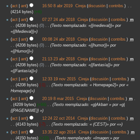
act
ant
16:50 8 abr 2019
‎
Cireja
discusión
contribs.
‎
4214 bytes
+6
act
ant
07:27 24 abr 2018
‎
Cireja
discusión
contribs.
‎
m
4208 bytes
0
‎
Texto reemplazado: «{{medieval}}» por
«{{Medieval}}»
act
ant
00:08 24 abr 2018
‎
Cireja
discusión
contribs.
‎
m
4208 bytes
0
‎
Texto reemplazado: «{{humor}}» por
«{{Humor}}»
act
ant
21:13 23 abr 2018
‎
Cireja
discusión
contribs.
‎
m
4208 bytes
0
‎
Texto reemplazado: «{{fantasía}}» por
«{{Fantasía}}»
act
ant
12:33 19 nov 2015
‎
Cireja
discusión
contribs.
‎
m
4208 bytes
-1
‎
Texto reemplazado: « Homepage2]» por «
Homepage]»
act
ant
20:19 8 mar 2015
‎
Cireja
discusión
contribs.
‎
m
4209 bytes
+66
‎
Texto reemplazado: «g|Akbarr » por «g|
{{PAGENAME}} »
act
ant
12:24 22 oct 2014
‎
Cireja
discusión
contribs.
‎
m
4143 bytes
-7
‎
Texto reemplazado: « (CEST)» por «»
act
ant
13:35 22 ago 2014
‎
Cireja
discusión
contribs.
‎
m
4150 bytes
+23
‎
Texto reemplazado: «Imagen:» por