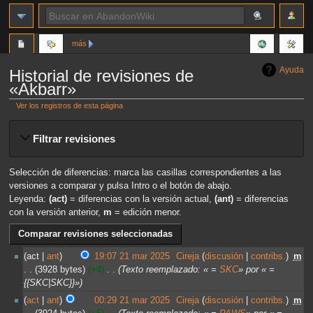
más
Ayuda
Historial de revisiones de
«Akbarr»
Ver los registros de esta página
Ir
Ir
Filtrar revisiones
a
a
la
la
navegación
búsqueda
Selección de diferencias: marca las casillas correspondientes a las
versiones a comparar y pulsa Intro o el botón de abajo.
Leyenda:
(act)
= diferencias con la versión actual,
(ant)
= diferencias
con la versión anterior,
m
= edición menor.
act
ant
19:07 21 mar 2025
‎
Cireja
discusión
contribs.
‎
m
3928 bytes
+4
‎
Texto reemplazado: « =
SKC
» por « =
{{SKC|SKC}}»
act
ant
00:29 21 mar 2025
‎
Cireja
discusión
contribs.
‎
m