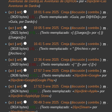
Aventuras de Dardo|Las Aventuras de D@®Do
» por «
16px|link=Las
Aventuras de Dardo
»
act
ant
18:01 6 ene 2025
‎
Cireja
discusión
contribs.
‎
m
3620 bytes
-1
‎
Texto reemplazado: «Guía, por D@®Do]» por
«Guía, por Dardo]»
act
ant
19:05 5 ene 2025
‎
Cireja
discusión
contribs.
‎
m
3621 bytes
+3
‎
Texto reemplazado: «] {{Juegos}}» por «] }}
{{Juegos}}»
act
ant
16:41 5 ene 2025
‎
Cireja
discusión
contribs.
‎
m
3618 bytes
-2
‎
Texto reemplazado: « * [[Archivo:» por «
[[Archivo:»
act
ant
17:36 4 ene 2025
‎
Cireja
discusión
contribs.
‎
m
3620 bytes
-16
‎
Texto reemplazado: «] * [[» por «] [[»
act
ant
17:57 3 ene 2025
‎
Cireja
discusión
contribs.
‎
m
3636 bytes
+12
‎
Texto reemplazado: «
16px|link=Google
» por
«
16px|link=Google|Google Play
»
act
ant
17:52 3 ene 2025
‎
Cireja
discusión
contribs.
‎
m
3624 bytes
+10
‎
Texto reemplazado: «
16px|link=Apple
» por
«
16px|link=Apple|App Store
»
act
ant
00:49 3 ene 2025
‎
Cireja
discusión
contribs.
‎
m
3614 bytes
+5
‎
Texto reemplazado: «
16px|Steam
» por
«
16px|link=Steam
»