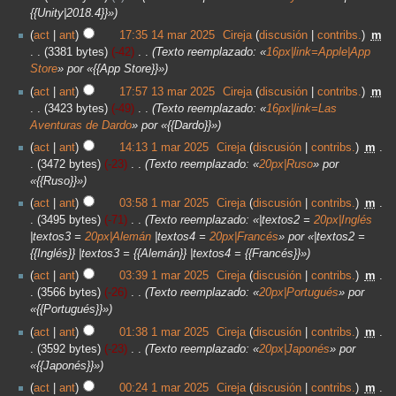
{{Unity|2018.4}}»
act
ant
17:35 14 mar 2025
‎
Cireja
discusión
contribs.
‎
m
3381 bytes
-42
‎
Texto reemplazado: «
16px|link=Apple|App
Store
» por «{{App Store}}»
act
ant
17:57 13 mar 2025
‎
Cireja
discusión
contribs.
‎
m
3423 bytes
-49
‎
Texto reemplazado: «
16px|link=Las
Aventuras de Dardo
» por «{{Dardo}}»
act
ant
14:13 1 mar 2025
‎
Cireja
discusión
contribs.
‎
m
3472 bytes
-23
‎
Texto reemplazado: «
20px|Ruso
» por
«{{Ruso}}»
act
ant
03:58 1 mar 2025
‎
Cireja
discusión
contribs.
‎
m
3495 bytes
-71
‎
Texto reemplazado: «|textos2 =
20px|Inglés
|textos3 =
20px|Alemán
|textos4 =
20px|Francés
» por «|textos2 =
{{Inglés}} |textos3 = {{Alemán}} |textos4 = {{Francés}}»
act
ant
03:39 1 mar 2025
‎
Cireja
discusión
contribs.
‎
m
3566 bytes
-26
‎
Texto reemplazado: «
20px|Portugués
» por
«{{Portugués}}»
act
ant
01:38 1 mar 2025
‎
Cireja
discusión
contribs.
‎
m
3592 bytes
-23
‎
Texto reemplazado: «
20px|Japonés
» por
«{{Japonés}}»
act
ant
00:24 1 mar 2025
‎
Cireja
discusión
contribs.
‎
m