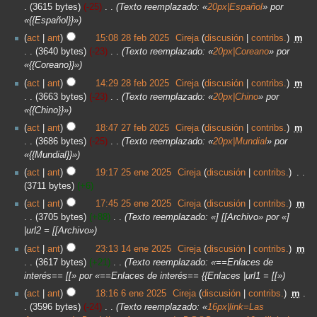
3615 bytes
-25
‎
Texto reemplazado: «
20px|Español
» por
«{{Español}}»
act
ant
15:08 28 feb 2025
‎
Cireja
discusión
contribs.
‎
m
3640 bytes
-23
‎
Texto reemplazado: «
20px|Coreano
» por
«{{Coreano}}»
act
ant
14:29 28 feb 2025
‎
Cireja
discusión
contribs.
‎
m
3663 bytes
-23
‎
Texto reemplazado: «
20px|Chino
» por
«{{Chino}}»
act
ant
18:47 27 feb 2025
‎
Cireja
discusión
contribs.
‎
m
3686 bytes
-25
‎
Texto reemplazado: «
20px|Mundial
» por
«{{Mundial}}»
act
ant
19:17 25 ene 2025
‎
Cireja
discusión
contribs.
‎
3711 bytes
+6
act
ant
17:45 25 ene 2025
‎
Cireja
discusión
contribs.
‎
m
3705 bytes
+88
‎
Texto reemplazado: «] [[Archivo» por «]
|url2 = [[Archivo»
act
ant
23:13 14 ene 2025
‎
Cireja
discusión
contribs.
‎
m
3617 bytes
+21
‎
Texto reemplazado: «==Enlaces de
interés== [[» por «==Enlaces de interés== {{Enlaces |url1 = [[»
act
ant
18:16 6 ene 2025
‎
Cireja
discusión
contribs.
‎
m
3596 bytes
-24
‎
Texto reemplazado: «
16px|link=Las