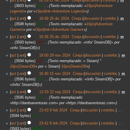
act
ant
02:29 27 dic 2024
‎
Cireja
discusión
contribs.
‎
m
3603 bytes
+5
‎
Texto reemplazado: «
16px|Adventure
Legends
» por «
16px|link=Adventure Legends
»
act
ant
16:58 26 dic 2024
‎
Cireja
discusión
contribs.
‎
m
3598 bytes
+5
‎
Texto reemplazado: «
16px|Adventure
Gamers
» por «
16px|link=Adventure Gamers
»
act
ant
19:36 25 dic 2024
‎
Cireja
discusión
contribs.
‎
m
3593 bytes
-1
‎
Texto reemplazado: «info/ SteamDB]» por
«info SteamDB]»
act
ant
19:00 29 nov 2024
‎
Cireja
discusión
contribs.
‎
m
3594 bytes
-2
‎
Texto reemplazado: « Steam] *
16px|SteamDB
» por « Steam]
16px|SteamDB
»
act
ant
16:40 15 nov 2024
‎
Cireja
discusión
contribs.
‎
m
3596 bytes
+1
‎
Texto reemplazado: «/info SteamDB]» por
«/info/ SteamDB]»
act
ant
13:33 22 sep 2024
‎
Cireja
discusión
contribs.
‎
m
3595 bytes
+1
‎
Texto reemplazado:
«http://dardoaventuras.com» por «https://dardoaventuras.com»
act
ant
23:43 8 feb 2024
‎
Cireja
discusión
contribs.
‎
3594 bytes
+1
act
ant
23:42 8 feb 2024
‎
Cireja
discusión
contribs.
‎
3593 bytes
+637