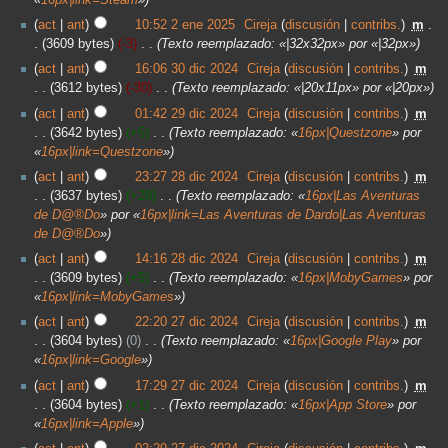
act
ant
10:52 2 ene 2025
‎
Cireja
discusión
contribs.
‎
m
3609 bytes
-3
‎
Texto reemplazado: «|32x32px» por «|32px»
act
ant
16:06 30 dic 2024
‎
Cireja
discusión
contribs.
‎
m
3612 bytes
-30
‎
Texto reemplazado: «|20x11px» por «|20px»
act
ant
01:42 29 dic 2024
‎
Cireja
discusión
contribs.
‎
m
3642 bytes
+5
‎
Texto reemplazado: «
16px|Questzone
» por
«
16px|link=Questzone
»
act
ant
23:27 28 dic 2024
‎
Cireja
discusión
contribs.
‎
m
3637 bytes
+28
‎
Texto reemplazado: «
16px|Las Aventuras
de D@®Do
» por «
16px|link=Las Aventuras de Dardo|Las Aventuras
de D@®Do
»
act
ant
14:16 28 dic 2024
‎
Cireja
discusión
contribs.
‎
m
3609 bytes
+5
‎
Texto reemplazado: «
16px|MobyGames
» por
«
16px|link=MobyGames
»
act
ant
22:20 27 dic 2024
‎
Cireja
discusión
contribs.
‎
m
3604 bytes
0
‎
Texto reemplazado: «
16px|Google Play
» por
«
16px|link=Google
»
act
ant
17:29 27 dic 2024
‎
Cireja
discusión
contribs.
‎
m
3604 bytes
+1
‎
Texto reemplazado: «
16px|App Store
» por
«
16px|link=Apple
»