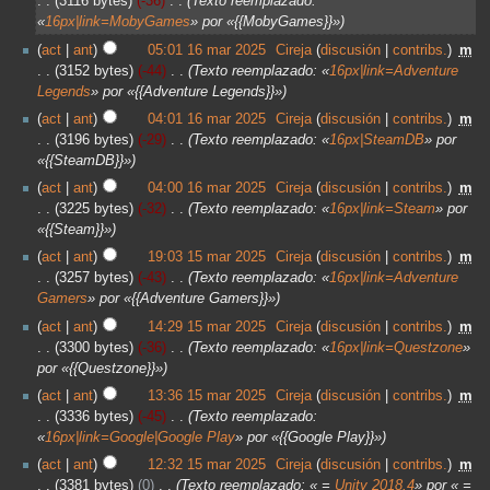
3116 bytes
-36
‎
Texto reemplazado:
«
16px|link=MobyGames
» por «{{MobyGames}}»
act
ant
05:01 16 mar 2025
‎
Cireja
discusión
contribs.
‎
m
3152 bytes
-44
‎
Texto reemplazado: «
16px|link=Adventure
Legends
» por «{{Adventure Legends}}»
act
ant
04:01 16 mar 2025
‎
Cireja
discusión
contribs.
‎
m
3196 bytes
-29
‎
Texto reemplazado: «
16px|SteamDB
» por
«{{SteamDB}}»
act
ant
04:00 16 mar 2025
‎
Cireja
discusión
contribs.
‎
m
3225 bytes
-32
‎
Texto reemplazado: «
16px|link=Steam
» por
«{{Steam}}»
act
ant
19:03 15 mar 2025
‎
Cireja
discusión
contribs.
‎
m
3257 bytes
-43
‎
Texto reemplazado: «
16px|link=Adventure
Gamers
» por «{{Adventure Gamers}}»
act
ant
14:29 15 mar 2025
‎
Cireja
discusión
contribs.
‎
m
3300 bytes
-36
‎
Texto reemplazado: «
16px|link=Questzone
»
por «{{Questzone}}»
act
ant
13:36 15 mar 2025
‎
Cireja
discusión
contribs.
‎
m
3336 bytes
-45
‎
Texto reemplazado:
«
16px|link=Google|Google Play
» por «{{Google Play}}»
act
ant
12:32 15 mar 2025
‎
Cireja
discusión
contribs.
‎
m
3381 bytes
0
‎
Texto reemplazado: « =
Unity 2018.4
» por « =