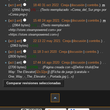
act
ant
18:40 31 oct 2022
‎
Cireja
discusión
contribs.
‎
m
2956 bytes
-8
‎
Texto reemplazado: «Corea_del_Sur.png» por
«Corea.png»
act
ant
15:48 24 ago 2021
‎
Cireja
discusión
contribs.
‎
m
2964 bytes
+1
‎
Texto reemplazado:
«http://store.steampowered.com» por
«https://store.steampowered.com»
act
ant
22:13 22 may 2021
‎
Cireja
discusión
contribs.
‎
2963 bytes
+133
act
ant
11:18 3 oct 2020
‎
Cireja
discusión
contribs.
‎
2830 bytes
+130
act
ant
17:44 14 ago 2020
‎
Cireja
discusión
contribs.
‎
2700 bytes
+2700
‎
Página creada con «{{Definir título|One
Way: The Elevator|
32x32px
}} {{Ficha de juego |caratula =
One_Way_-_The_Elevator_-_Portada.jpg |...»