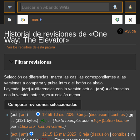
más
Ayuda
Historial de revisiones de «One
Way: The Elevator»
Ver los registros de esta página
Ir
Ir
Filtrar revisiones
a
a
la
la
navegación
búsqueda
Selección de diferencias: marca las casillas correspondientes a las
versiones a comparar y pulsa Intro o el botón de abajo.
Leyenda:
(act)
= diferencias con la versión actual,
(ant)
= diferencias
con la versión anterior,
m
= edición menor.
act
ant
12:59 10 dic 2025
‎
Cireja
discusión
contribs.
‎
m
3121 bytes
+5
‎
Texto reemplazado: «
16px|Cotton Game
»
por «
16px|link=Cotton Game
»
act
ant
12:15 16 mar 2025
‎
Cireja
discusión
contribs.
‎
m