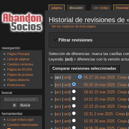
página
discusión
ver código
historial
Historial de revisiones de 
Ver los registros de esta página
Ir
Ir
Filtrar revisiones
a
a
la
la
navegación
navegación
búsqueda
Selección de diferencias: marca las casillas cor
Página Principal
Leyenda:
(act)
= diferencias con la versión actu
Lista de páginas
Cambios recientes
Página de AYUDA
Página de pruebas
act
ant
05:27 16 mar 2025
‎
Cireja
Página aleatoria
act
ant
05:20 16 mar 2025
‎
Cireja
Preferencias
act
ant
19:42 15 mar 2025
‎
Cireja
buscar
act
ant
14:51 15 mar 2025
‎
Cireja
act
ant
12:23 15 mar 2025
‎
Cireja
herramientas
act
ant
15:31 2 mar 2025
‎
Cireja
Lo que enlaza aquí
act
ant
15:35 26 ene 2025
‎
Cireja
Cambios relacionados
act
ant
14:56 26 ene 2025
‎
Cireja