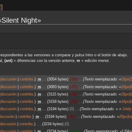
«Silent Night»
respondientes a las versiones a comparar y pulsa Intro o el botón de abajo.
al,
(ant)
= diferencias con la versión anterior,
m
= edición menor.
discusión
contribs.
‎
m
3054 bytes
-29
‎
Texto reemplazado: «
16px|
discusión
contribs.
‎
m
3083 bytes
-32
‎
Texto reemplazado: «
16px|
discusión
contribs.
‎
m
3115 bytes
-43
‎
Texto reemplazado: «
16px|
discusión
contribs.
‎
m
3158 bytes
-36
‎
Texto reemplazado: «
16px|
discusión
contribs.
‎
m
3194 bytes
0
‎
Texto reemplazado: « =
Unity
discusión
contribs.
‎
m
3194 bytes
-40
‎
Texto reemplazado: «
20px|In
discusión
contribs.
‎
3234 bytes
0
discusión
contribs.
‎
m
3234 bytes
+44
‎
Texto reemplazado: «] [[Arc