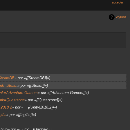
acceder
Ayuda
SteamDB
» por «{{SteamDB}}»
link=Steam
» por «{{Steam}}»
link=Adventure Gamers
» por «{{Adventure Gamers}}»
link=Questzone
» por «{{Questzone}}»
 2018.2
» por « = {{Unity|2018.2}}»
glés
» por «{{Inglés}}»
hivo» por «] |url2 = [[Archivo»