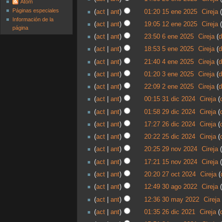
Atom
Páginas especiales
act
ant
01:20 15 ene 2025
‎
Cireja
Información de la
act
ant
19:05 12 ene 2025
‎
Cireja
página
act
ant
23:50 6 ene 2025
‎
Cireja
d
act
ant
18:53 5 ene 2025
‎
Cireja
d
act
ant
21:40 4 ene 2025
‎
Cireja
d
act
ant
01:20 3 ene 2025
‎
Cireja
d
act
ant
22:09 2 ene 2025
‎
Cireja
d
act
ant
00:15 31 dic 2024
‎
Cireja
act
ant
01:58 29 dic 2024
‎
Cireja
act
ant
17:27 26 dic 2024
‎
Cireja
act
ant
20:22 25 dic 2024
‎
Cireja
act
ant
20:25 29 nov 2024
‎
Cireja
act
ant
17:21 15 nov 2024
‎
Cireja
act
ant
20:20 27 oct 2024
‎
Cireja
act
ant
12:49 30 ago 2022
‎
Cireja
act
ant
12:36 30 may 2022
‎
Cireja
act
ant
01:35 26 dic 2021
‎
Cireja