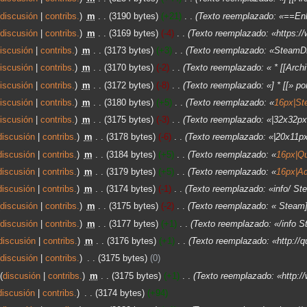
discusión
contribs.
‎
m
3190 bytes
+21
‎
Texto reemplazado: «==Enla
discusión
contribs.
‎
m
3169 bytes
-4
‎
Texto reemplazado: «https:/
iscusión
contribs.
‎
m
3173 bytes
+3
‎
Texto reemplazado: «SteamDB]
iscusión
contribs.
‎
m
3170 bytes
-2
‎
Texto reemplazado: « * [[Archi
iscusión
contribs.
‎
m
3172 bytes
-8
‎
Texto reemplazado: «] * [[» por
iscusión
contribs.
‎
m
3180 bytes
+5
‎
Texto reemplazado: «
16px|St
iscusión
contribs.
‎
m
3175 bytes
-3
‎
Texto reemplazado: «|32x32px
discusión
contribs.
‎
m
3178 bytes
-6
‎
Texto reemplazado: «|20x11px
discusión
contribs.
‎
m
3184 bytes
+5
‎
Texto reemplazado: «
16px|Q
discusión
contribs.
‎
m
3179 bytes
+5
‎
Texto reemplazado: «
16px|A
discusión
contribs.
‎
m
3174 bytes
-1
‎
Texto reemplazado: «info/ S
discusión
contribs.
‎
m
3175 bytes
-2
‎
Texto reemplazado: « Steam
discusión
contribs.
‎
m
3177 bytes
+1
‎
Texto reemplazado: «/info 
discusión
contribs.
‎
m
3176 bytes
+1
‎
Texto reemplazado: «http://q
discusión
contribs.
‎
3175 bytes
0
discusión
contribs.
‎
m
3175 bytes
+1
‎
Texto reemplazado: «http:
discusión
contribs.
‎
3174 bytes
+94