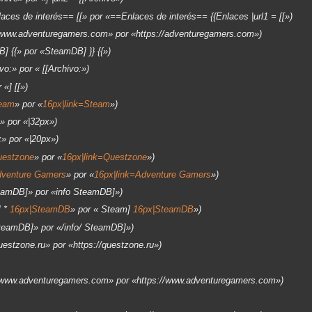
ces de interés== [[» por «==Enlaces de interés== {{Enlaces |url1 = [[»
/www.adventuregamers.com» por «https://adventuregamers.com»
 {{» por «SteamDB] }} {{»
vo:» por « [[Archivo:»
 «] [[»
eam
» por «
16px|link=Steam
»
» por «|32px»
» por «|20px»
uestzone
» por «
16px|link=Questzone
»
dventure Gamers
» por «
16px|link=Adventure Gamers
»
teamDB]» por «info SteamDB]»
] *
16px|SteamDB
» por « Steam]
16px|SteamDB
»
SteamDB]» por «/info/ SteamDB]»
uestzone.ru» por «https://questzone.ru»
//www.adventuregamers.com» por «https://www.adventuregamers.com»