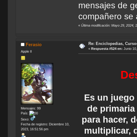
mensajes de gen
compañero se 
«
Última modificación: Mayo 29, 2024, 
Re: Enciclopedias, Curso
Ferasio
«
Respuesta #524 en:
Junio 10,
Apple II
Des
Es un juego
de primari
Mensajes: 99
País:
para hacer, 
Sexo:
Fecha de registro: Diciembre 10,
multiplicar,
2023, 16:51:56 pm