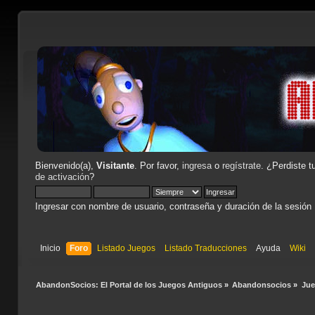
Bienvenido(a),
Visitante
. Por favor,
ingresa
o
regístrate
. ¿Perdiste t
de activación
?
Ingresar con nombre de usuario, contraseña y duración de la sesión
Inicio
Foro
Listado Juegos
Listado Traducciones
Ayuda
Wiki
AbandonSocios: El Portal de los Juegos Antiguos
»
Abandonsocios
»
Ju