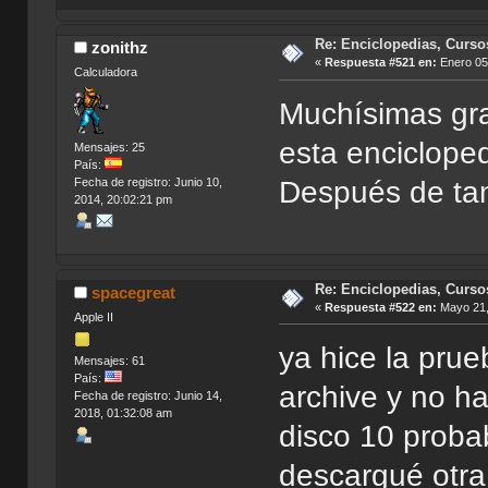
Re: Enciclopedias, Curso
zonithz
«
Respuesta #521 en:
Enero 05,
Calculadora
Muchísimas grac
esta enciclop
Mensajes: 25
País:
Después de tan
Fecha de registro: Junio 10,
2014, 20:02:21 pm
Re: Enciclopedias, Curso
spacegreat
«
Respuesta #522 en:
Mayo 21,
Apple II
ya hice la prue
Mensajes: 61
País:
archive y no h
Fecha de registro: Junio 14,
2018, 01:32:08 am
disco 10 proba
descargué otra 