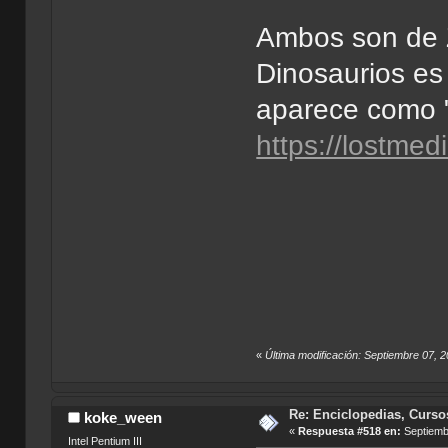
Ambos son de 
Dinosaurios e
aparece como "
https://lostme
«
Última modificación: Septiembre 07, 
Re: Enciclopedias, Curso
koke_ween
«
Respuesta #518 en:
Septiembr
Intel Pentium III