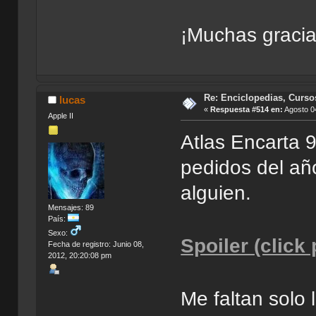
¡Muchas gracia
Re: Enciclopedias, Curso
lucas
«
Respuesta #514 en:
Agosto 04
Apple II
Atlas Encarta 
pedidos del añ
alguien.
Mensajes: 89
País:
Sexo:
Spoiler (click
Fecha de registro: Junio 08,
2012, 20:20:08 pm
Me faltan solo 