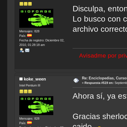
Disculpa, ento
Lo busco con c
archivo correct
Mensajes: 828
País:
Fecha de registro: Diciembre 02,
2010, 01:28:18 am
Avisadme por priv
Re: Enciclopedias, Curso
koke_ween
«
Respuesta #519 en:
Septiembr
Intel Pentium III
Ahora sí, ya es
Gracias sherlo
Mensajes: 828
País:
caido