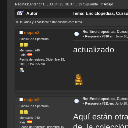
Páginas:
Anterior
1
...
33
34
[
35
]
36
37
...
39
Siguiente
Ir Abajo
Autor
Tema: Enciclopedias, Curso
0 Usuarios y 1 Visitante están viendo este tema.
Re: Enciclopedias, Curso
majam2
«
Respuesta #510 en:
Junio 10,
Sinclair ZX Spectrum
actualizado
Mensajes: 240
País:
Fecha de registro: Diciembre 15,
2010, 11:40:55 am
Re: Enciclopedias, Curso
majam2
«
Respuesta #511 en:
Junio 10,
Sinclair ZX Spectrum
Aquí están otra
Mensajes: 240
País:
de la colección
Fecha de registro: Diciembre 15,