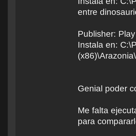
Instala en: C:
entre dinosaur
Publisher: Pla
Instala en: C:\
(x86)\Arazonia
Genial poder c
Me falta ejecu
para compararlo