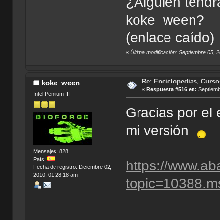
¿Alguien tendr
koke_ween?
(enlace caído)
«
Última modificación: Septiembre 05, 
Re: Enciclopedias, Curso
koke_ween
«
Respuesta #516 en:
Septiembr
Intel Pentium III
Gracias por el 
mi versión
Mensajes: 828
País:
https://www.ab
Fecha de registro: Diciembre 02,
2010, 01:28:18 am
topic=10388.