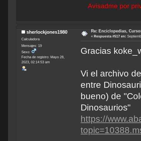
Avisadme por priv
Re: Enciclopedias, Curso
sherlockjones1980
«
Respuesta #517 en:
Septiembr
Calculadora
Mensajes: 19
Gracias koke_
Sexo:
Fecha de registro: Mayo 28,
2023, 02:14:53 am
Vi el archivo 
entre Dinosaur
bueno) de "Col
Dinosaurios"
https://www.ab
topic=10388.