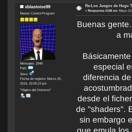
Re:Los Juegos de Hugo T
xblastoise99
«
Respuesta #106 en:
Mayo 23,
Master Control Program
Buenas gente. 
a ma
Básicamente 
Mensajes: 2948
especial e
País:
Sexo:
diferencia d
Fecha de registro: Marzo 25,
2016, 20:05:23 pm
acostumbrado
"Viajero del Universo"
desde el ficher
de "shaders". E
sin embargo e
que emula los 