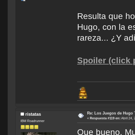
Resulta que ho
Hugo, con la e
rareza... ¿Y a
Spoiler (click
Re: Los Juegos de Hugo T
ristatas
«
Respuesta #119 en:
Abril 24,
IBM Roadrunner
Que bueno. Mu