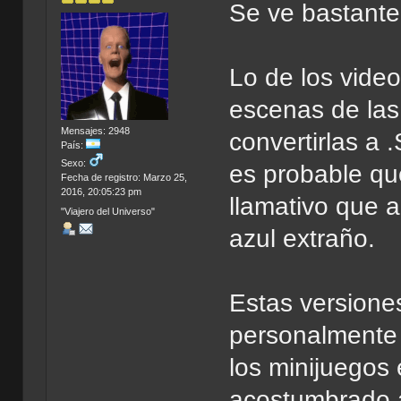
Se ve bastante
Lo de los video
escenas de las
Mensajes: 2948
convertirlas a
País:
Sexo:
es probable qu
Fecha de registro: Marzo 25,
2016, 20:05:23 pm
llamativo que 
"Viajero del Universo"
azul extraño.
Estas versione
personalmente
los minijuegos 
acostumbrado 