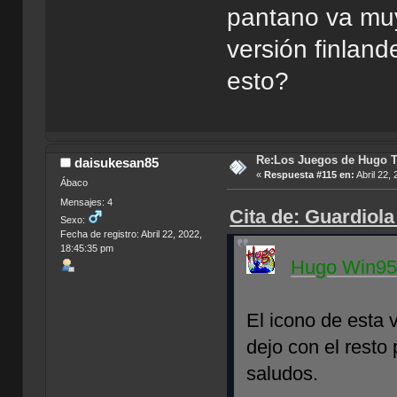
pantano va muy
versión finlan
esto?
Re:Los Juegos de Hugo T
daisukesan85
«
Respuesta #115 en:
Abril 22,
Ábaco
Mensajes: 4
Cita de: Guardiola
Sexo:
Fecha de registro: Abril 22, 2022,
18:45:35 pm
Hugo Win95
El icono de esta v
dejo con el resto 
saludos.