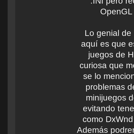
.INI pero r
OpenGL d
Lo genial de
aquí es que e
juegos de H
curiosa que me
se lo mencio
problemas de
minijuegos d
evitando ten
como DxWnd p
Además podrem