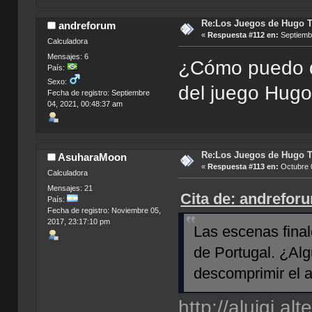
Re:Los Juegos de Hugo T
andreforum
«
Respuesta #112 en:
Septiembr
Calculadora
Mensajes: 6
¿Cómo puedo de
País:
Sexo:
del juego Hugo 
Fecha de registro: Septiembre
04, 2021, 00:48:37 am
Re:Los Juegos de Hugo T
AsuharaMoon
«
Respuesta #113 en:
Octubre 0
Calculadora
Mensajes: 21
Cita de: andrefor
País:
Fecha de registro: Noviembre 05,
2017, 23:17:10 pm
Las escenas final
de Portugal. ¿Al
descomprimir el a
http://aluigi.al