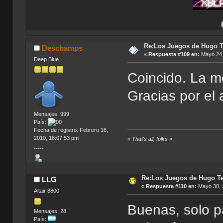
Mis Apo
Re:Los Juegos de Hugo T
Deschamps
«
Respuesta #109 en:
Mayo 24,
Deep Blue
Coincido. La me
Gracias por el 
Mensajes: 999
País:
Fecha de registro: Febrero 16,
2010, 18:07:53 pm
« That's all, folks »
-----
Re:Los Juegos de Hugo Te
LLG
«
Respuesta #110 en:
Mayo 30, 
Altair 8800
Buenas, solo p
Mensajes: 28
País: