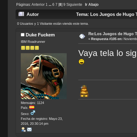
Páginas:
Anterior
1
...
6
7
[
8
]
9
Siguiente
Ir Abajo
Autor
Tema: Los Juegos de Hugo T
0 Usuarios y 1 Visitante están viendo este tema.
Re:Los Juegos de Hugo T
Duke Fuckem
«
Respuesta #105 en:
Noviembr
IBM Roadrunner
Vaya tela lo si
Mensajes: 1124
País:
Sexo:
Fecha de registro: Mayo 23,
2016, 20:30:14 pm