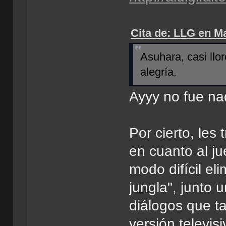
Cita de: LLG en M
Asuhara, casi llo
alegría.
Ayyy no fue na
Por cierto, les 
en cuanto al j
modo difícil eli
jungla", junto
diálogos que ta
versión televisi