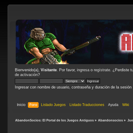
Bienvenido(a),
Visitante
. Por favor,
ingresa
o
regístrate
. ¿Perdiste t
de activación
?
Ingresar con nombre de usuario, contraseña y duración de la sesión
Inicio
Foro
Listado Juegos
Listado Traducciones
Ayuda
Wiki
AbandonSocios: El Portal de los Juegos Antiguos
»
Abandonsocios
»
Ju