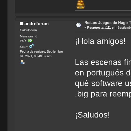
Re:Los Juegos de Hugo T
andreforum
«
Respuesta #111 en:
Septiembr
Calculadora
Mensajes: 6
¡Hola amigos!
País:
Sexo:
Fecha de registro: Septiembre
04, 2021, 00:48:37 am
Las escenas fi
en portugués d
qué software u
.big para reemp
¡Saludos!