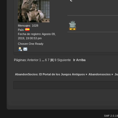
Mensajes: 1028
País:
Fecha de registro: Agosto 09,
2019, 19:00:53 pm
Chosen One Ready
Páginas:
Anterior
1
...
6
7
[
8
]
9
Siguiente
Ir Arriba
AbandonSocios: El Portal de los Juegos Antiguos
»
Abandonsocios
»
Ju
SMF 2.0.1