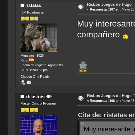
Re:Los Juegos de Hugo T
ristatas
«
Respuesta #107 en:
Mayo 23,
IBM Roadrunner
Muy interesant
compañero
Mensajes: 1028
País:
Fecha de registro: Agosto 09,
2019, 19:00:53 pm
Chosen One Ready
Re:Los Juegos de Hugo T
xblastoise99
«
Respuesta #108 en:
Mayo 23,
Master Control Program
Cita de: ristatas 
Muy interesante,