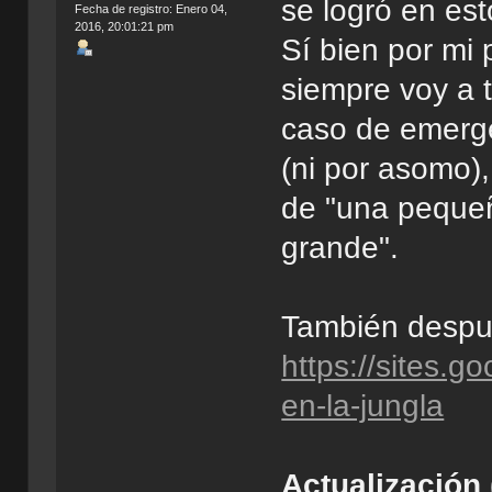
se logró en es
Fecha de registro: Enero 04,
2016, 20:01:21 pm
Sí bien por mi 
siempre voy a 
caso de emerge
(ni por asomo)
de "una peque
grande".
También despué
https://sites.
en-la-jungla
Actualización 