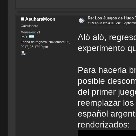
Re: Los Juegos de Hugo T
AsuharaMoon
«
Respuesta #116 en:
Septiembr
Calculadora
Mensajes: 21
Aló aló, regr
País:
Fecha de registro: Noviembre 05,
experimento qu
2017, 23:17:10 pm
Para hacerla b
posible descomp
del primer jue
reemplazar los 
español argent
renderizados: