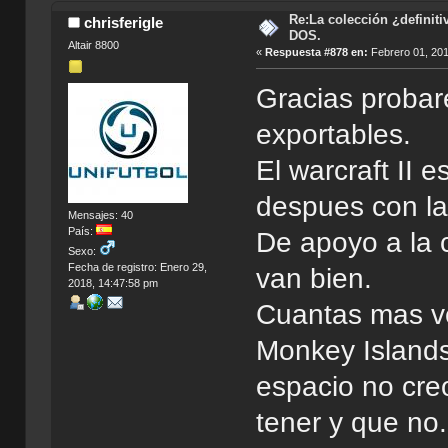
Re:La colección ¿definit
chrisferigle
DOS.
Altair 8800
«
Respuesta #878 en:
Febrero 01, 201
Gracias probar
exportables.
El warcraft II 
despues con la
Mensajes: 40
País:
De apoyo a la 
Sexo:
Fecha de registro: Enero 29,
van bien.
2018, 14:47:58 pm
Cuantas mas ve
Monkey Islands
espacio no cre
tener y que no.