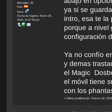
abajo en opcio
Mensajes: 40
País:
ya si se guard
Sexo:
Fecha de registro: Enero 29,
intro, esa te l
2018, 14:47:58 pm
porque a nivel 
configuración 
Ya no confío e
y demas trasta
el Magic Dosbo
el móvil tiene
con los phanta
«
Última modificación: Febrero 02, 2018