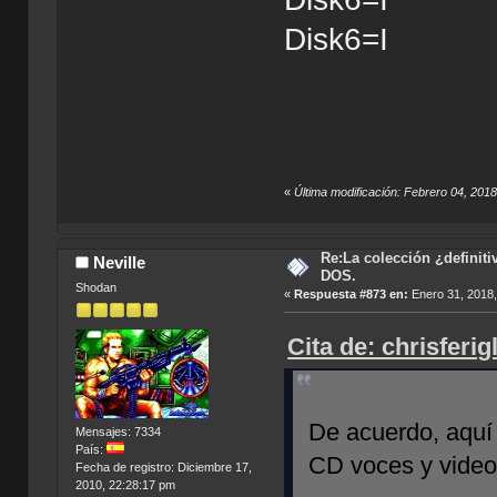
Disk6=I
«
Última modificación: Febrero 04, 2018
Re:La colección ¿definit
Neville
DOS.
Shodan
«
Respuesta #873 en:
Enero 31, 2018,
Cita de: chrisferi
De acuerdo, aquí 
Mensajes: 7334
País:
CD voces y video
Fecha de registro: Diciembre 17,
2010, 22:28:17 pm