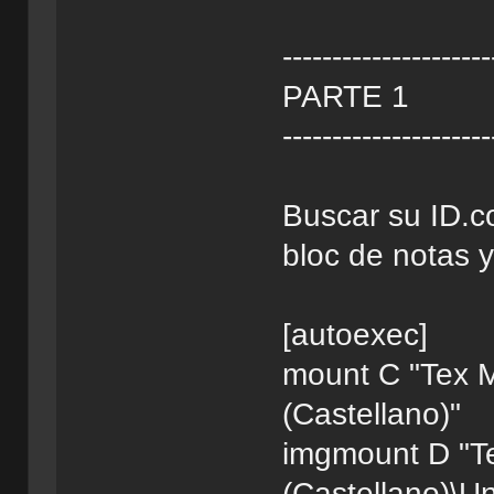
---------------------
PARTE 1
---------------------
Buscar su ID.co
bloc de notas 
[autoexec]
mount C "Tex M
(Castellano)"
imgmount D "Te
(Castellano)\Un