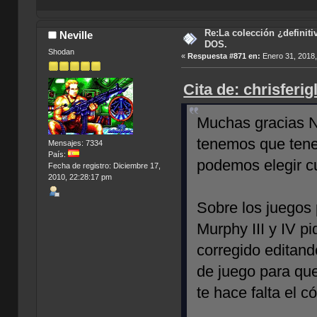
Re:La colección ¿definit
Neville
DOS.
Shodan
«
Respuesta #871 en:
Enero 31, 2018,
Cita de: chrisferi
Muchas gracias Ne
tenemos que tener
Mensajes: 7334
País:
podemos elegir cu
Fecha de registro: Diciembre 17,
2010, 22:28:17 pm
Sobre los juegos
Murphy III y IV p
corregido editando
de juego para qu
te hace falta el có