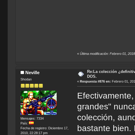
«
Última modificación: Febrero 01, 2018
Re:La colección ¿definit
Neville
DOS.
Shodan
«
Respuesta #876 en:
Febrero 01, 201
Efectivamente,
grandes" nunca
colección, aun
Mensajes: 7334
País:
bastante bien.
Fecha de registro: Diciembre 17,
2010, 22:28:17 pm