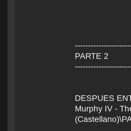
---------------------
PARTE 2
---------------------
DESPUES ENT
Murphy IV - Th
(Castellano)\