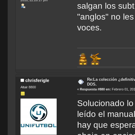
salgan los subt
"anglos" no les
voces.
Re:La colección ¿definit
chrisferigle
DOS.
Altair 8800
«
Respuesta #880 en:
Febrero 01, 201
Solucionado lo 
leído el manual
hay que esperar