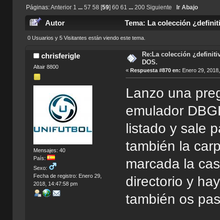
Páginas:
Anterior
1
...
57
58
[
59
]
60
61
...
200
Siguiente
Ir Abajo
Autor
Tema: La colección ¿defini
0 Usuarios y 5 Visitantes están viendo este tema.
Re:La colección ¿definit
chrisferigle
DOS.
Altair 8800
«
Respuesta #870 en:
Enero 29, 2018,
Lanzo una preg
emulador DBGL
listado y sale 
también la carp
Mensajes: 40
País:
marcada la casi
Sexo:
Fecha de registro: Enero 29,
directorio y h
2018, 14:47:58 pm
también os pa