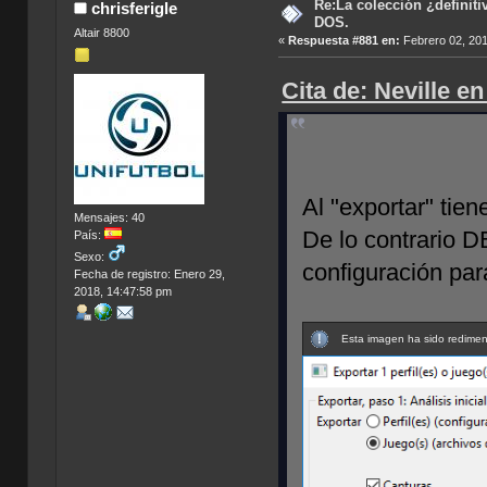
Re:La colección ¿definit
chrisferigle
DOS.
Altair 8800
«
Respuesta #881 en:
Febrero 02, 201
Cita de: Neville e
Al "exportar" tie
Mensajes: 40
De lo contrario DB
País:
Sexo:
configuración p
Fecha de registro: Enero 29,
2018, 14:47:58 pm
Esta imagen ha sido redimens