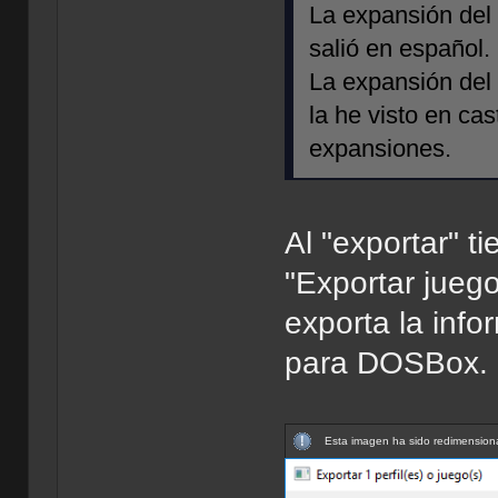
La expansión del 
salió en español.
La expansión del 
la he visto en cas
expansiones.
Al "exportar" t
"Exportar juego
exporta la infor
para DOSBox.
Esta imagen ha sido redimensiona