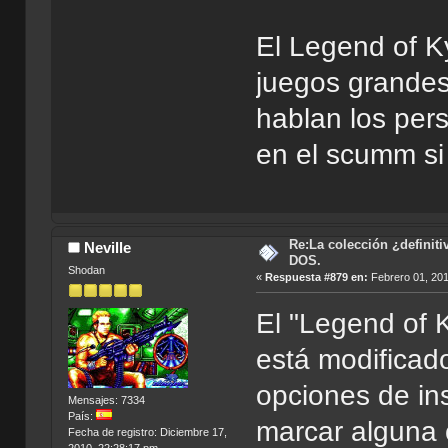
El Legend of K
juegos grandes
hablan los pers
en el scumm si
Re:La colección ¿definit
Neville
DOS.
Shodan
«
Respuesta #879 en:
Febrero 01, 201
El "Legend of K
está modificad
opciones de in
Mensajes: 7334
País:
marcar alguna 
Fecha de registro: Diciembre 17,
2010, 22:28:17 pm