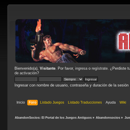
Bienvenido(a),
Visitante
. Por favor,
ingresa
o
regístrate
. ¿Perdiste t
de activación
?
Ingresar con nombre de usuario, contraseña y duración de la sesión
Inicio
Foro
Listado Juegos
Listado Traducciones
Ayuda
Wiki
AbandonSocios: El Portal de los Juegos Antiguos
»
Abandonsocios
»
Ju