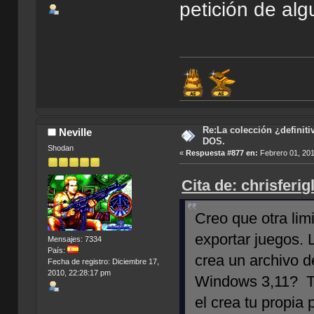
petición de al
Re:La colección ¿definit
Neville
DOS.
Shodan
«
Respuesta #877 en:
Febrero 01, 201
Cita de: chrisferi
Creo que otra lim
exportar juegos. 
Mensajes: 7334
País:
crea un archivo 
Fecha de registro: Diciembre 17,
2010, 22:28:17 pm
Windows 3,11? T
el crea tu propia 