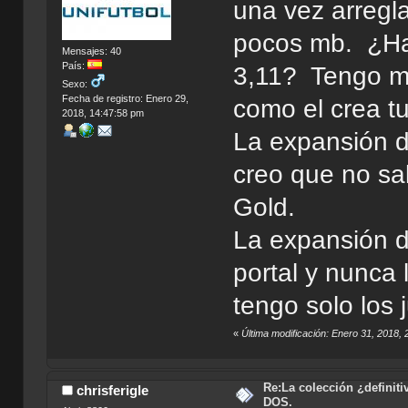
una vez arregl
pocos mb. ¿Ha
Mensajes: 40
País:
3,11? Tengo m
Sexo:
Fecha de registro: Enero 29,
como el crea tu
2018, 14:47:58 pm
La expansión de
creo que no sal
Gold.
La expansión d
portal y nunca 
tengo solo los
«
Última modificación: Enero 31, 2018, 
Re:La colección ¿definit
chrisferigle
DOS.