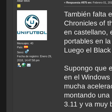
Altair 8800
«
Respuesta #875 en:
Febrero 01, 201
También falta e
Chronicles of t
en castellano, 
portables en la
Mensajes: 40
País:
Luego el Black
Sexo:
Fecha de registro: Enero 29,
2018, 14:47:58 pm
Supongo que el 
en el Windows 
mucha acelerac
montando una i
3.11 y va muy 