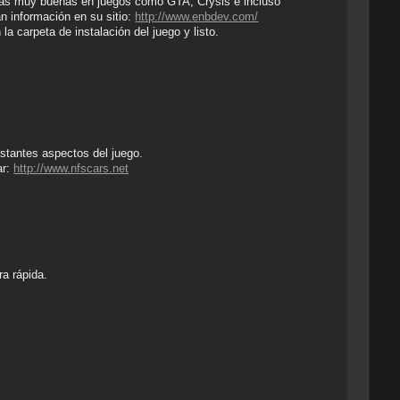
oras muy buenas en juegos como GTA, Crysis e incluso
n información en su sitio:
http://www.enbdev.com/
a carpeta de instalación del juego y listo.
stantes aspectos del juego.
ar:
http://www.nfscars.net
a rápida.