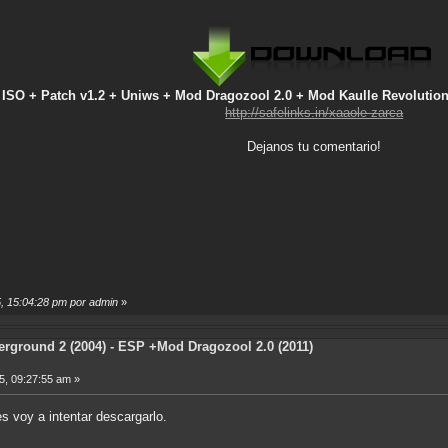
l ISO + Patch v1.2 + Uniws + Mod Dragozool 2.0 + Mod Kaulle Revolution
http://safelinks.in/xaaole-zarca
Dejanos tu comentario!
5, 15:04:28 pm por admin
»
rground 2 (2004) - ESP +Mod Dragozool 2.0 (2011)
5, 09:27:55 am »
 voy a intentar descargarlo.