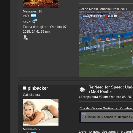
Gol de Messi, Mundial Brasil 2014!
Mensajes: 18
País:
Sexo:
Fecha de registro: Octubre 07,
2015, 14:41:35 pm
Re:Need for Speed: Unde
pinbacker
+Mod Kaulle
Calculadora
«
Respuesta #2 en:
Octubre 08, 201
Cita de: Gaston Martinez en Octubre
Gracias, muy completo, despues vo
Mensajes: 7
Dele nomas, después me cuent