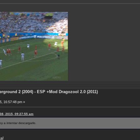
rground 2 (2004) - ESP +Mod Dragozool 2.0 (2011)
5, 16:57:48 pm »
 08, 2015, 09:27:55 am
y a intentar descargarlo.
a!