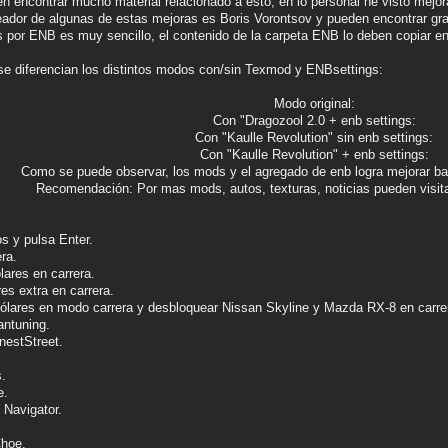
n encontrar mucho material relacionado a esto, en lo personal he visto mej
ador de algunas de estas mejoras es Boris Vorontsov y pueden encontrar gra
 por ENB es muy sencillo, el contenido de la carpeta ENB lo deben copiar en l
e diferencian los distintos modos con/sin Texmod y ENBsettings:
Modo original:
Con "Dragozool 2.0 + enb settings:
Con "Kaulle Revolution" sin enb settings:
Con "Kaulle Revolution" + enb settings:
Como se puede observar, los mods y el agregado de enb logra mejorar ba
Recomendación: Por mas mods, autos, texturas, noticias pueden visit
os y pulsa Enter.
ra.
ares en carrera.
es extra en carrera.
ólares en modo carrera y desbloquear Nissan Skyline y Mazda RX-8 en carrer
ntuning.
nestStreet.
.
.
e.
Navigator.
Choe.