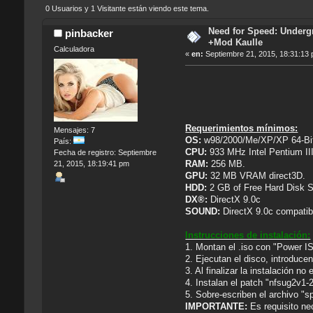
0 Usuarios y 1 Visitante están viendo este tema.
Need for Speed: Undergr
pinbacker
+Mod Kaulle
Calculadora
«
en:
Septiembre 21, 2015, 18:31:13
Requerimientos mínimos:
Mensajes: 7
OS:
w98/2000/Me/XP/XP 64-Bi
País:
CPU:
933 MHz Intel Pentium II
Fecha de registro: Septiembre
RAM:
256 MB.
21, 2015, 18:19:41 pm
GPU:
32 MB VRAM direct3D.
HDD:
2 GB of Free Hard Disk 
DX®:
DirectX 9.0c
SOUND:
DirectX 9.0c compatib
Instrucciones de instalación:
1. Montan el .iso con "Power 
2. Ejecutan el disco, introduce
3. Al finalizar la instalación no 
4. Instalan el patch "nfsug2v1-
5. Sobre-escriben el archivo "s
IMPORTANTE:
Es requisito nec