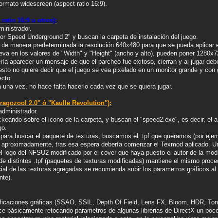
formato widescreen (aspect ratio 16:9).
ratio 16:9 u otros):
ministrador.
or Speed Underground 2" y buscan la carpeta de instalación del juego.
r de manera predeterminada la resolución 640x480 para que se pueda aplicar 
ueva en los valores de "Width" y "Height" (ancho y alto), pueden poner 1280x
ería aparecer un mensaje de que el parcheo fue exitoso, cierran y al jugar d
esto no quiere decir que el juego se vea pixelado en un monitor grande y con
ecto.
a una vez, no hace falta hacerlo cada vez que se quiera jugar.
ragozool 2.0" ó "Kaulle Revolution"):
dministrador.
ickeando sobre el icono de la carpeta, y buscan el "speed2.exe", es decir, e
go.
a para buscar el paquete de texturas, buscamos el .tpf que queramos (por eje
to aproximadamente, tras esa espera debería comenzar el Texmod aplicado. U
 el logo del NFSU2 modificado por el cover que haya puesto el autor de la modi
de distintos .tpf (paquetes de texturas modificadas) mantiene el mismo proce
ncial de las texturas agregadas se recomienda subir los parametros gráficos 
te).
icaciones gráficas (SSAO, SSIL, Depth Of Field, Lens FX, Bloom, HDR, Tone
ace básicamente retocando parametros de algunas librerias de DirectX un poc