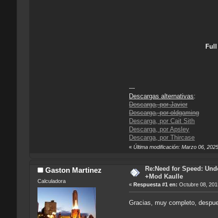
Ful
---
Descargas alternativas
:
Descarga, por Javier
Descarga, por oldgaming
Descarga, por Cait Sith
Descarga, por Apsley
Descarga, por Thircase
«
Última modificación: Marzo 06, 202
Re:Need for Speed: Unde
Gaston Martinez
+Mod Kaulle
Calculadora
«
Respuesta #1 en:
Octubre 08, 201
Gracias, muy completo, despues