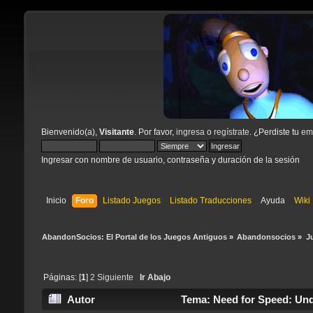
Bienvenido(a),
Visitante
. Por favor,
ingresa
o
regístrate
. ¿Perdiste tu
ema
Ingresar con nombre de usuario, contraseña y duración de la sesión
Inicio
Foro
Listado Juegos
Listado Traducciones
Ayuda
Wiki
AbandonSocios: El Portal de los Juegos Antiguos
»
Abandonsocios
»
J
Páginas: [
1
]
2
Siguiente
Ir Abajo
Autor
Tema: Need for Speed: Und