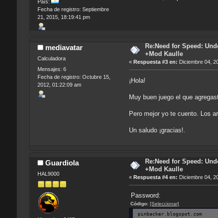
País:
Fecha de registro: Septiembre
21, 2015, 18:19:41 pm
Re:Need for Speed: Unde
mediavatar
+Mod Kaulle
Calculadora
«
Respuesta #3 en:
Diciembre 04, 2
Mensajes: 6
Fecha de registro: Octubre 15,
¡Hola!
2012, 01:22:09 am
Muy buen juego el que agregas
Pero mejor yo te cuento. Los ar
Un saludo ¡gracias!.
Re:Need for Speed: Unde
Guardiola
+Mod Kaulle
HAL9000
«
Respuesta #4 en:
Diciembre 04, 2
Password:
Código:
[Seleccionar]
pinbacker.blogspot.com