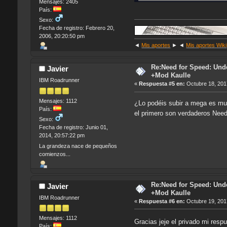
Mensajes: 2405
País:
Sexo:
Fecha de registro: Febrero 20,
2006, 20:20:50 pm
◄
Mis aportes
► ◄
Mis aportes Wiki
Re:Need for Speed: Unde
Javier
+Mod Kaulle
IBM Roadrunner
«
Respuesta #5 en:
Octubre 18, 201
Mensajes: 1112
¿Lo podéis subir a mega es muy
País:
el primero son verdaderos Need
Sexo:
Fecha de registro: Junio 01,
2014, 20:57:22 pm
La grandeza nace de pequeños
comienzos...
Re:Need for Speed: Unde
Javier
+Mod Kaulle
IBM Roadrunner
«
Respuesta #6 en:
Octubre 19, 201
Mensajes: 1112
Gracias jeje el privado mi res
País: