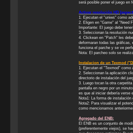
será posible poner el juego en 
Activar resolución HD (aspect 
1. Ejecutan el "uniws" como ad
2. Eligen en "Game" al "Need F
Importante: El juego debe tene
3. Seleccionan la resolución n
4. Clickean en "Patch" les deb
deformaran todas las gráficas, 
funciona el parche y se ve perf
Nota: El parcheo solo se realiz
Instalacion de un Texmod ("D
1. Ejecutan el "Texmod" como a
2. Seleccionan la aplicación cl
directorio de instalación del jue
3. Luego tocan la otra carpetit
pantalla en negro por un minu
es que al iniciar debería verse
Nota1: La forma de instalación 
Nota2: Para visualizar el pote
como mencionamos anteriormen
Agregado del ENB:
El ENB es un conjunto de modif
(preferentemente viejos), se h