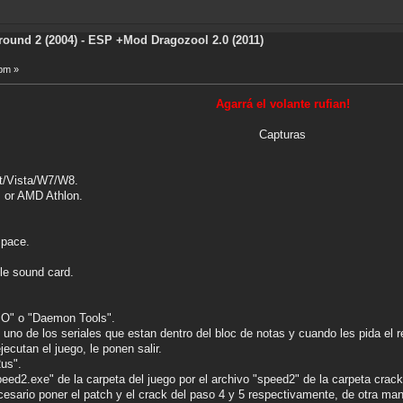
ound 2 (2004) - ESP +Mod Dragozool 2.0 (2011)
 pm »
Agarrá el volante rufian!
Capturas
t/Vista/W7/W8.
I or AMD Athlon.
Space.
le sound card.
ISO" o "Daemon Tools".
n uno de los seriales que estan dentro del bloc de notas y cuando les pida el r
ejecutan el juego, le ponen salir.
2us".
peed2.exe" de la carpeta del juego por el archivo "speed2" de la carpeta crack 
esario poner el patch y el crack del paso 4 y 5 respectivamente, de otra maner