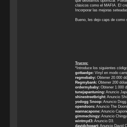
que deseamos optimizar. Puede
clásicos como el MAFIA. El cre
Incorporar las mejoras seteadas
Bueno, les dejo caps de como s
Trucos:
*Introduce los siguientes códig
gottaedge:
Vinyl en modo carre
regmebaby:
Obtener 20.000 dól
Regmybank:
Obtener 200 dólar
ordermybaby:
Obtener 1.000 d
tunejapantuning:
Anuncio Japa
shinestreetbright:
Anuncio Shi
yodogg Snoop:
Anuncio Dogg
opendoors:
Anuncio The Doors
wannacapone:
Anuncio Capon
gimmechingy:
Anuncio Chingy 
wintmyd3:
Anuncio D3.
davidchoeart:
Anuncio David 