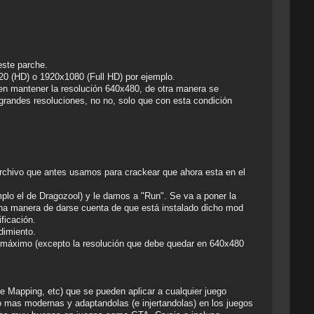
este parche.
720 (HD) o 1920x1080 (Full HD) por ejemplo.
eben mantener la resolución 640x480, de otra manera se
 grandes resoluciones, no no, solo que con esta condición
l archivo que antes usamos para crackear que ahora esta en el
mplo el de Dragozool) y le damos a "Run". Se va a poner la
na manera de darse cuenta de que está instalado dicho mod
ficación.
dimiento.
al máximo (excepto la resolución que debe quedar en 640x480
 Mapping, etc) que se pueden aplicar a cualquier juego
o mas modernas y adaptandolas (e injertandolas) en los juegos