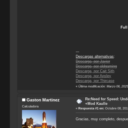
Ful
---
Descargas alternativas
:
Descarga, por Javier
Descarga, por oldgaming
Descarga, por Cait Sith
Descarga, por Apsley
Descarga, por Thircase
«
Última modificación: Marzo 06, 202
Re:Need for Speed: Unde
Gaston Martinez
+Mod Kaulle
Calculadora
«
Respuesta #1 en:
Octubre 08, 201
Gracias, muy completo, despues