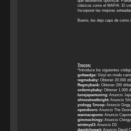
que deseamos optimizar. Puede
clásicos como el MAFIA. El cre
Incorporar las mejoras seteadas
Bueno, les dejo caps de como s
Trucos:
*Introduce los siguientes códig
gottaedge:
Vinyl en modo carre
regmebaby:
Obtener 20.000 dól
Regmybank:
Obtener 200 dólar
ordermybaby:
Obtener 1.000 d
tunejapantuning:
Anuncio Japa
shinestreetbright:
Anuncio Shi
yodogg Snoop:
Anuncio Dogg
opendoors:
Anuncio The Doors
wannacapone:
Anuncio Capon
gimmechingy:
Anuncio Chingy 
wintmyd3:
Anuncio D3.
davidchoeart:
Anuncio David 