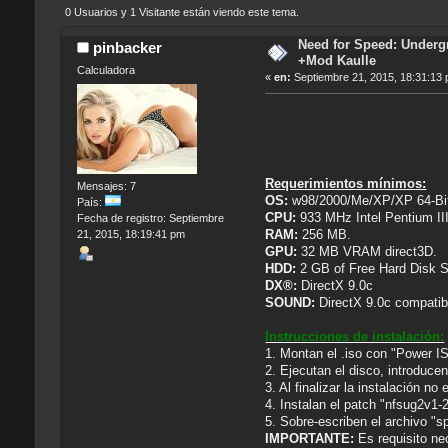
0 Usuarios y 1 Visitante están viendo este tema.
Need for Speed: Undergr
pinbacker
+Mod Kaulle
Calculadora
«
en:
Septiembre 21, 2015, 18:31:13
Requerimientos mínimos:
Mensajes: 7
OS:
w98/2000/Me/XP/XP 64-Bi
País:
CPU:
933 MHz Intel Pentium II
Fecha de registro: Septiembre
RAM:
256 MB.
21, 2015, 18:19:41 pm
GPU:
32 MB VRAM direct3D.
HDD:
2 GB of Free Hard Disk 
DX®:
DirectX 9.0c
SOUND:
DirectX 9.0c compatib
Instrucciones de instalación:
1. Montan el .iso con "Power 
2. Ejecutan el disco, introduce
3. Al finalizar la instalación no 
4. Instalan el patch "nfsug2v1-
5. Sobre-escriben el archivo "s
IMPORTANTE:
Es requisito nec