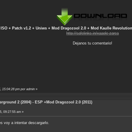
l ISO + Patch v1.2 + Uniws + Mod Dragozool 2.0 + Mod Kaulle Revolution
http://safelinks.in/xaaole-zarca
Dejanos tu comentario!
5, 15:04:28 pm por admin
»
rground 2 (2004) - ESP +Mod Dragozool 2.0 (2011)
5, 09:27:55 am »
 voy a intentar descargarlo.