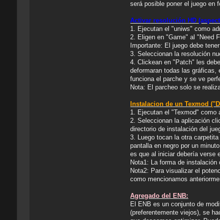
será posible poner el juego en 
Activar resolución HD (aspect 
1. Ejecutan el "uniws" como ad
2. Eligen en "Game" al "Need F
Importante: El juego debe tene
3. Seleccionan la resolución n
4. Clickean en "Patch" les deb
deformaran todas las gráficas, 
funciona el parche y se ve perf
Nota: El parcheo solo se realiz
Instalacion de un Texmod ("D
1. Ejecutan el "Texmod" como a
2. Seleccionan la aplicación cl
directorio de instalación del jue
3. Luego tocan la otra carpetit
pantalla en negro por un minu
es que al iniciar debería verse
Nota1: La forma de instalación 
Nota2: Para visualizar el pote
como mencionamos anteriormen
Agregado del ENB:
El ENB es un conjunto de modif
(preferentemente viejos), se h