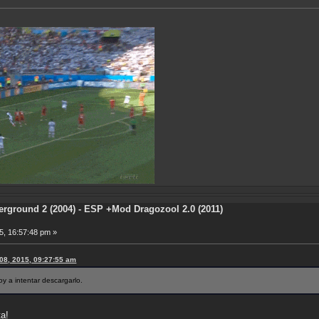
rground 2 (2004) - ESP +Mod Dragozool 2.0 (2011)
5, 16:57:48 pm »
 08, 2015, 09:27:55 am
y a intentar descargarlo.
a!