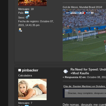
Gol de Messi, Mundial Brasil 2014!
Mensajes: 18
País:
Sexo:
Fecha de registro: Octubre 07,
2015, 14:41:35 pm
Re:Need for Speed: Unde
pinbacker
+Mod Kaulle
Calculadora
«
Respuesta #2 en:
Octubre 08, 201
Cita de: Gaston Martinez en Octubre
Gracias, muy completo, despues vo
Mensajes: 7
Dele nomas, después me cuent