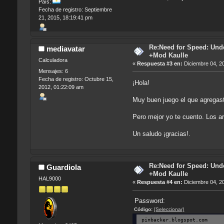
País:
Fecha de registro: Septiembre
21, 2015, 18:19:41 pm
Re:Need for Speed: Unde
mediavatar
+Mod Kaulle
Calculadora
«
Respuesta #3 en:
Diciembre 04, 2
Mensajes: 6
Fecha de registro: Octubre 15,
¡Hola!
2012, 01:22:09 am
Muy buen juego el que agregas
Pero mejor yo te cuento. Los ar
Un saludo ¡gracias!.
Re:Need for Speed: Unde
Guardiola
+Mod Kaulle
HAL9000
«
Respuesta #4 en:
Diciembre 04, 2
Password:
Código:
[Seleccionar]
pinbacker.blogspot.com