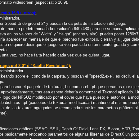
formato widescreen (aspect ratio 16:9).
ratio 16:9 u otros):
ministrador.
or Speed Underground 2" y buscan la carpeta de instalación del juego.
r de manera predeterminada la resolución 640x480 para que se pueda aplicar 
ueva en los valores de "Width" y "Height" (ancho y alto), pueden poner 1280x
ería aparecer un mensaje de que el parcheo fue exitoso, cierran y al jugar d
esto no quiere decir que el juego se vea pixelado en un monitor grande y con
ecto.
a una vez, no hace falta hacerlo cada vez que se quiera jugar.
ragozool 2.0" ó "Kaulle Revolution"):
dministrador.
ickeando sobre el icono de la carpeta, y buscan el "speed2.exe", es decir, e
go.
a para buscar el paquete de texturas, buscamos el .tpf que queramos (por eje
to aproximadamente, tras esa espera debería comenzar el Texmod aplicado. U
 el logo del NFSU2 modificado por el cover que haya puesto el autor de la modi
de distintos .tpf (paquetes de texturas modificadas) mantiene el mismo proce
ncial de las texturas agregadas se recomienda subir los parametros gráficos 
te).
icaciones gráficas (SSAO, SSIL, Depth Of Field, Lens FX, Bloom, HDR, Tone
ace básicamente retocando parametros de algunas librerias de DirectX un poc