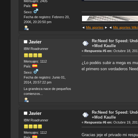
Mensajes: 2405
País:
Sexo:
Fecha de registro: Febrero 20,
2006, 20:20:50 pm
◄
Mis aportes
► ◄
Mis aportes Wiki
Re:Need for Speed: Unde
Javier
+Mod Kaulle
IBM Roadrunner
«
Respuesta #5 en:
Octubre 18, 201
Mensajes: 1112
¿Lo podéis subir a mega es muy
País:
el primero son verdaderos Need
Sexo:
Fecha de registro: Junio 01,
2014, 20:57:22 pm
La grandeza nace de pequeños
comienzos...
Re:Need for Speed: Unde
Javier
+Mod Kaulle
IBM Roadrunner
«
Respuesta #6 en:
Octubre 19, 201
Mensajes: 1112
Gracias jeje el privado mi res
País: