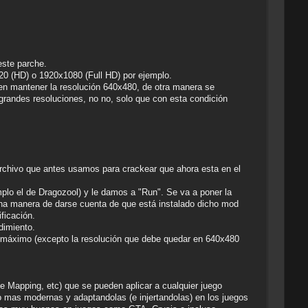
este parche.
720 (HD) o 1920x1080 (Full HD) por ejemplo.
eben mantener la resolución 640x480, de otra manera se
 grandes resoluciones, no no, solo que con esta condición
l archivo que antes usamos para crackear que ahora esta en el
mplo el de Dragozool) y le damos a "Run". Se va a poner la
na manera de darse cuenta de que está instalado dicho mod
ficación.
dimiento.
al máximo (excepto la resolución que debe quedar en 640x480
 Mapping, etc) que se pueden aplicar a cualquier juego
o mas modernas y adaptandolas (e injertandolas) en los juegos