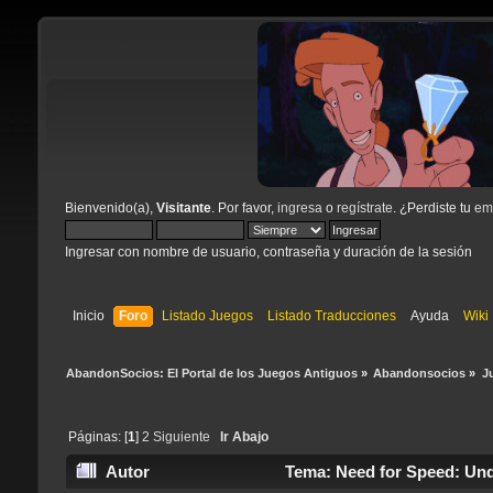
Bienvenido(a),
Visitante
. Por favor,
ingresa
o
regístrate
. ¿Perdiste tu
ema
Ingresar con nombre de usuario, contraseña y duración de la sesión
Inicio
Foro
Listado Juegos
Listado Traducciones
Ayuda
Wiki
AbandonSocios: El Portal de los Juegos Antiguos
»
Abandonsocios
»
J
Páginas: [
1
]
2
Siguiente
Ir Abajo
Autor
Tema: Need for Speed: Und