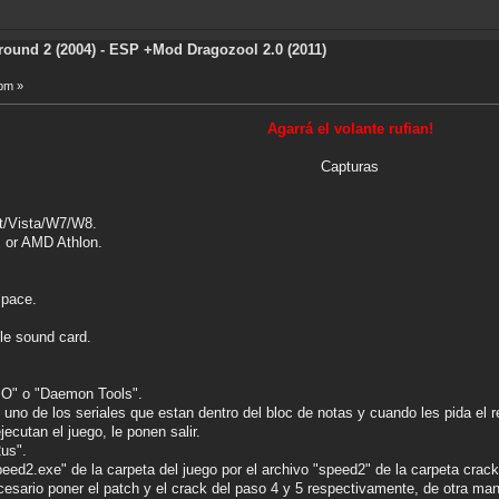
ound 2 (2004) - ESP +Mod Dragozool 2.0 (2011)
 pm »
Agarrá el volante rufian!
Capturas
t/Vista/W7/W8.
I or AMD Athlon.
Space.
le sound card.
ISO" o "Daemon Tools".
n uno de los seriales que estan dentro del bloc de notas y cuando les pida el r
ejecutan el juego, le ponen salir.
2us".
peed2.exe" de la carpeta del juego por el archivo "speed2" de la carpeta crack 
esario poner el patch y el crack del paso 4 y 5 respectivamente, de otra maner