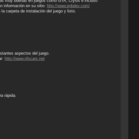
oras muy buenas en juegos como GTA, Crysis e incluso
n información en su sitio:
http://www.enbdev.com/
a carpeta de instalación del juego y listo.
stantes aspectos del juego.
ar:
http://www.nfscars.net
a rápida.