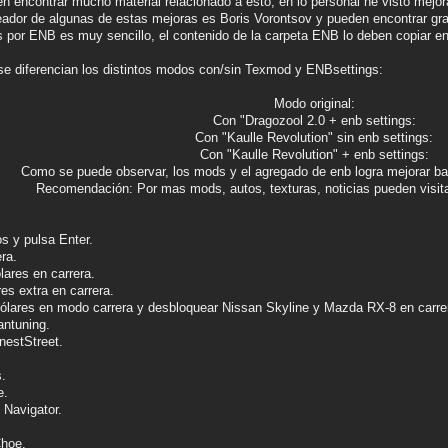
n encontrar mucho material relacionado a esto, en lo personal he visto mej
ador de algunas de estas mejoras es Boris Vorontsov y pueden encontrar gra
 por ENB es muy sencillo, el contenido de la carpeta ENB lo deben copiar en l
e diferencian los distintos modos con/sin Texmod y ENBsettings:
Modo original:
Con "Dragozool 2.0 + enb settings:
Con "Kaulle Revolution" sin enb settings:
Con "Kaulle Revolution" + enb settings:
Como se puede observar, los mods y el agregado de enb logra mejorar ba
Recomendación: Por mas mods, autos, texturas, noticias pueden visit
os y pulsa Enter.
ra.
ares en carrera.
es extra en carrera.
ólares en modo carrera y desbloquear Nissan Skyline y Mazda RX-8 en carrer
ntuning.
nestStreet.
.
.
e.
Navigator.
Choe.