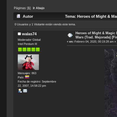
Páginas: [
1
]
Ir Abajo
Autor
Tema: Heroes of Might & Magi
3874 veces)
0 Usuarios y 1 Visitante están viendo este tema.
Heroes of Might & Magic 
walas74
Wars (Trad. Mejorada) [Fi
Moderador Global
«
en:
Febrero 04, 2020, 00:19:28 am »
Intel Pentium III
Mensajes: 863
País:
Fecha de registro: Septiembre
22, 2007, 14:58:22 pm