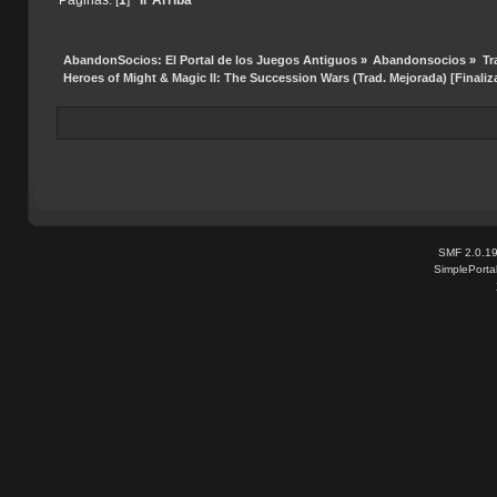
AbandonSocios: El Portal de los Juegos Antiguos
»
Abandonsocios
»
Tr
Heroes of Might & Magic II: The Succession Wars (Trad. Mejorada) [Finaliz
SMF 2.0.1
SimplePorta