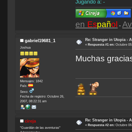
Jugando a: -
en
Es
pañ
ol
Av
-
Re: Stranger in Utopia - A
gabriel19681_1
«
Respuesta #1 en:
Octubre 05,
Joshua
Muchas gracias
Mensajes: 1842
País:
Sexo:
Fecha de registro: Octubre 26,
2007, 08:22:31 am
Re: Stranger in Utopia - A
cireja
«
Respuesta #2 en:
Octubre 06,
"Guardián de las aventuras"