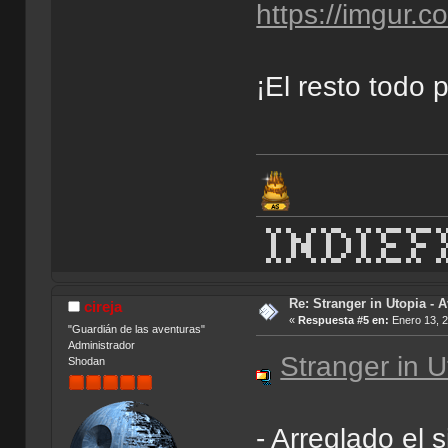
https://imgur.
¡El resto todo 
Re: Stranger in Utopia - A
cireja
«
Respuesta #5 en:
Enero 13, 2
"Guardián de las aventuras"
Administrador
Stranger in U
Shodan
- Arreglado el