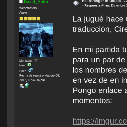
Re: Stranger in Utopia - A
David_Holm
«
Respuesta #4 en:
Diciembre 3
Webmasters
Apple II
La jugué hace 
traducción, Cir
En mi partida t
para un par de
Mensajes: 77
País:
los nombres de
Sexo:
Fecha de registro: Agosto 08,
en vez de en i
2012, 15:37:36 pm
Pongo enlace a
momentos:
https://imgur.