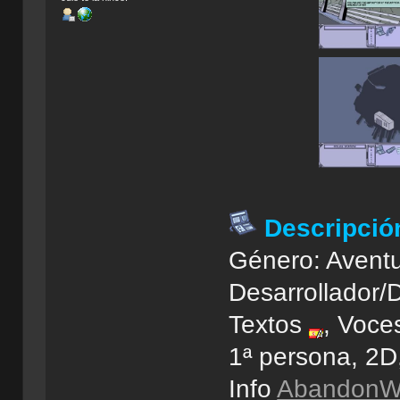
Descripció
Género: Aventu
Desarrollador/D
Textos
, Voces
1ª persona, 2D
Info
AbandonWi