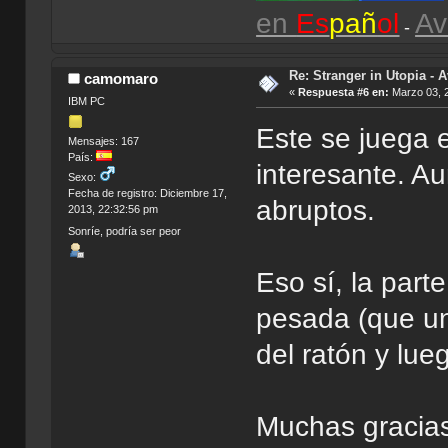
en
Es
pañ
ol
Av
-
Re: Stranger in Utopia - A
camomaro
«
Respuesta #6 en:
Marzo 03, 2
IBM PC
Este se juega 
Mensajes: 167
País:
interesante. A
Sexo:
Fecha de registro: Diciembre 17,
abruptos.
2013, 22:32:56 pm
Sonríe, podría ser peor
Eso sí, la part
pesada (que u
del ratón y lue
Muchas gracias 