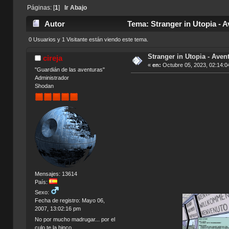
Páginas: [
1
]
Ir Abajo
Autor
Tema: Stranger in Utopia - A
0 Usuarios y 1 Visitante están viendo este tema.
Stranger in Utopia - Avent
cireja
«
en:
Octubre 05, 2023, 02:14:0
"Guardián de las aventuras"
Administrador
Shodan
Mensajes: 13614
País:
Sexo:
Fecha de registro: Mayo 06,
2007, 13:02:16 pm
No por mucho madrugar... por el
culo te la hinco.