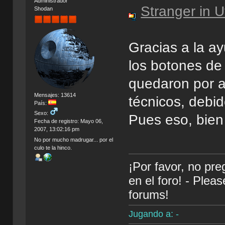
Administrador
Stranger in U
Shodan
Gracias a la ay
los botones de 
quedaron por a
Mensajes: 13614
técnicos, debi
País:
Sexo:
Pues eso, bien 
Fecha de registro: Mayo 06,
2007, 13:02:16 pm
No por mucho madrugar... por el
culo te la hinco.
¡Por favor, no pr
en el foro! - Plea
forums!
Jugando a: -