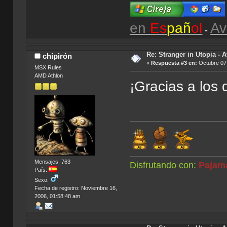
en
Es
pañ
ol
Av
-
Re: Stranger in Utopia - A
chipirón
«
Respuesta #3 en:
Octubre 07,
MSX Rules
AMD Athlon
¡Gracias a los 
Mensajes: 763
Disfrutando con:
Pajam
País:
Sexo:
Fecha de registro: Noviembre 16,
2006, 01:58:48 am