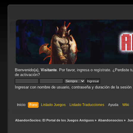
Bienvenido(a),
Visitante
. Por favor,
ingresa
o
regístrate
. ¿Perdiste t
de activación
?
Ingresar con nombre de usuario, contraseña y duración de la sesión
Inicio
Foro
Listado Juegos
Listado Traducciones
Ayuda
Wiki
AbandonSocios: El Portal de los Juegos Antiguos
»
Abandonsocios
»
Ju