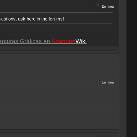
En línea
uestions, ask here in the forums!
enturas Gráficas en
Abandon
Wiki
En línea