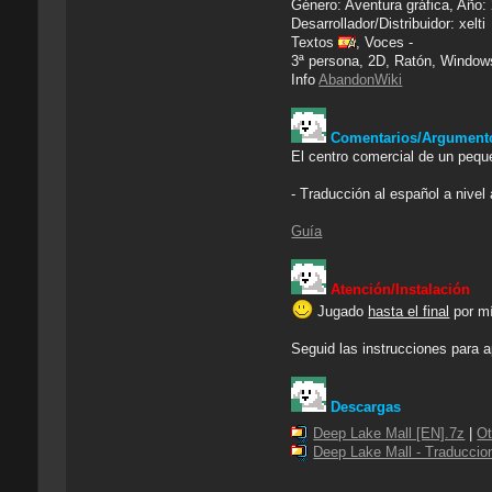
Género: Aventura gráfica, Año:
Desarrollador/Distribuidor: xelti
Textos
, Voces -
3ª persona, 2D, Ratón, Window
Info
AbandonWiki
Comentarios/Argument
El centro comercial de un pequ
- Traducción al español a nive
Guía
Atención/Instalación
Jugado
hasta el final
por mí
Seguid las instrucciones para ap
Descargas
Deep Lake Mall [EN].7z
|
Ot
Deep Lake Mall - Traduccio