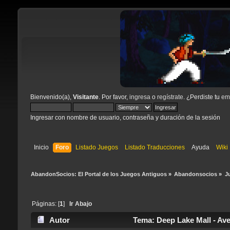
Bienvenido(a),
Visitante
. Por favor,
ingresa
o
regístrate
. ¿Perdiste tu
ema
Ingresar con nombre de usuario, contraseña y duración de la sesión
Inicio
Foro
Listado Juegos
Listado Traducciones
Ayuda
Wiki
AbandonSocios: El Portal de los Juegos Antiguos
»
Abandonsocios
»
J
Páginas: [
1
]
Ir Abajo
Autor
Tema: Deep Lake Mall - Ave