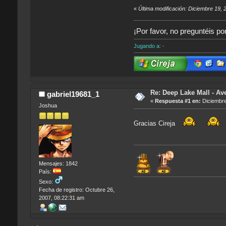
«
Última modificación: Diciembre 19, 
¡Por favor, no preguntéis po
Jugando a: -
Re: Deep Lake Mall - Ave
gabriel19681_1
«
Respuesta #1 en:
Diciembre
Joshua
Gracias Cireja
Mensajes: 1842
País:
Sexo:
Fecha de registro: Octubre 26,
2007, 08:22:31 am