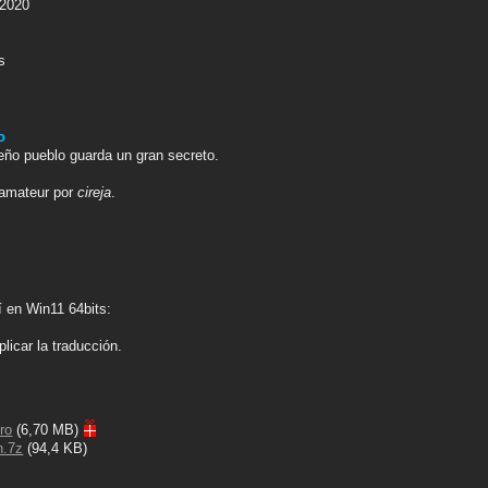
 2020
s
o
eño pueblo guarda un gran secreto.
l amateur por
cireja
.
 en Win11 64bits:
licar la traducción.
ro
(6,70 MB)
n.7z
(94,4 KB)