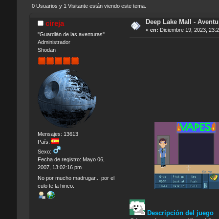
0 Usuarios y 1 Visitante están viendo este tema.
Deep Lake Mall - Aventu
cireja
«
en:
Diciembre 19, 2023, 23:
"Guardián de las aventuras"
Administrador
Shodan
Mensajes: 13613
País:
Sexo:
Fecha de registro: Mayo 06,
2007, 13:02:16 pm
No por mucho madrugar... por el
culo te la hinco.
Descripción del juego