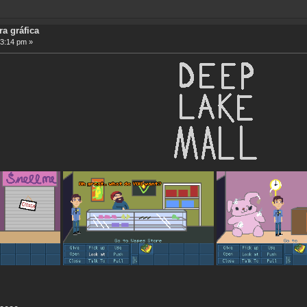
ra gráfica
23:14 pm »