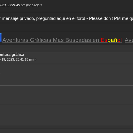
2023, 23:24:49 pm por cireja
»
r mensaje privado, preguntad aquí en el foro! - Please don't PM me q
Aventuras Gráficas Más Buscadas en
Es
pañ
ol
Av
-
ntura gráfica
 19, 2023, 23:41:15 pm »
.