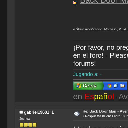
Back Door Ma
«
Última modificación: Marzo 23, 2024, 
¡Por favor, no pr
en el foro! - Plea
forums!
Jugando a: -
en
Es
pañ
ol
Av
-
Re: Back Door Man - Aven
gabriel19681_1
«
Respuesta #1 en:
Enero 18, 2
Joshua