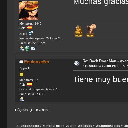
Muchas graci
Mensajes: 1843
País:
Sexo:
Fecha de registro: Octubre 26,
2007, 08:22:31 am
Re: Back Door Man - Aven
Equinoxe8th
«
Respuesta #2 en:
Enero 18, 2
Apple II
Tiene muy buen
Mensajes: 97
País:
Fecha de registro: Agosto 13,
2015, 04:37:54 am
Páginas: [
1
]
Ir Arriba
AbandonSocios: El Portal de los Juegos Antiguos
»
Abandonsocios
»
Ju