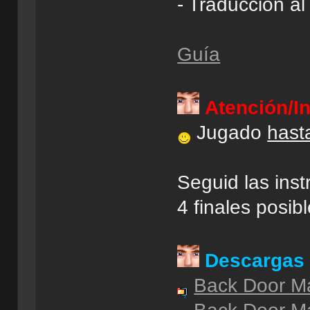
- Traducción a
Guía
Atención/I
Jugado
hasta
Seguid las inst
4 finales posibl
Descargas
Back Door M