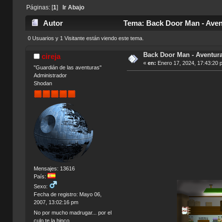
Páginas: [
1
]
Ir Abajo
Autor
Tema: Back Door Man - Avent
0 Usuarios y 1 Visitante están viendo este tema.
Back Door Man - Aventura
cireja
«
en:
Enero 17, 2024, 17:43:20 
"Guardián de las aventuras"
Administrador
Shodan
Mensajes: 13616
País:
Sexo:
Fecha de registro: Mayo 06,
2007, 13:02:16 pm
No por mucho madrugar... por el
culo te la hinco.