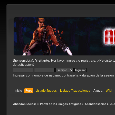
Bienvenido(a),
Visitante
. Por favor,
ingresa
o
regístrate
. ¿Perdiste t
de activación
?
Ingresar con nombre de usuario, contraseña y duración de la sesión
Inicio
Foro
Listado Juegos
Listado Traducciones
Ayuda
Wiki
AbandonSocios: El Portal de los Juegos Antiguos
»
Abandonsocios
»
Ju