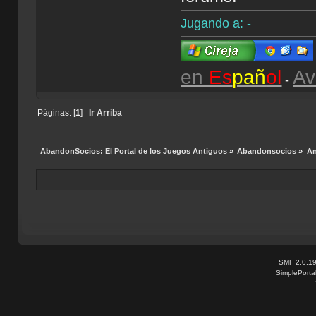
Jugando a: -
en
Es
pañ
ol
Av
-
Páginas: [
1
]
Ir Arriba
AbandonSocios: El Portal de los Juegos Antiguos
»
Abandonsocios
»
An
SMF 2.0.1
SimplePorta