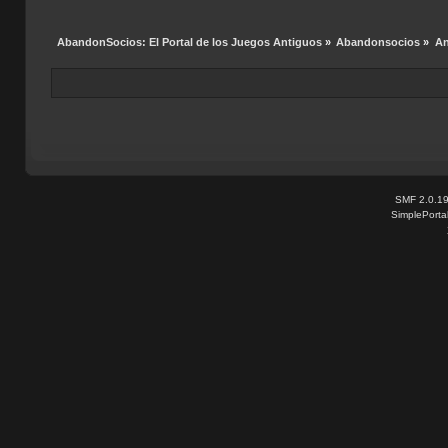
AbandonSocios: El Portal de los Juegos Antiguos
»
Abandonsocios
»
An
SMF 2.0.1
SimplePorta