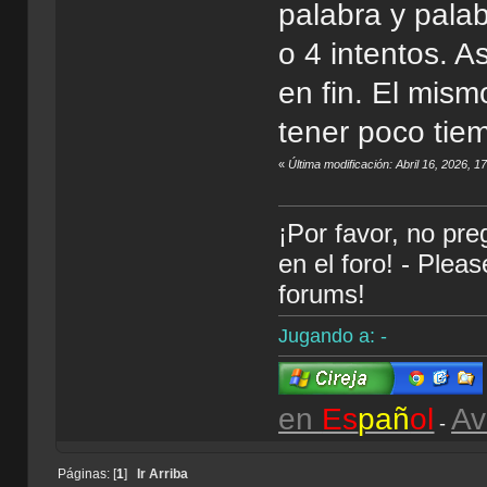
palabra y pala
o 4 intentos. A
en fin. El mis
tener poco tie
«
Última modificación: Abril 16, 2026, 1
¡Por favor, no pr
en el foro! - Plea
forums!
Jugando a: -
en
Es
pañ
ol
Av
-
Páginas: [
1
]
Ir Arriba