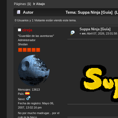
Páginas: [
1
]
Ir Abajo
Autor
Tema: Suppa Ninja [Guía] (L
0 Usuarios y 1 Visitante están viendo este tema.
Suppa Ninja [Guía]
cireja
«
en:
Abril 07, 2026, 23:01:58
"Guardián de las aventuras"
Administrador
Shodan
Mensajes: 13613
País:
Sexo:
Fecha de registro: Mayo 06,
2007, 13:02:16 pm
No por mucho madrugar... por el
culo te la hinco.