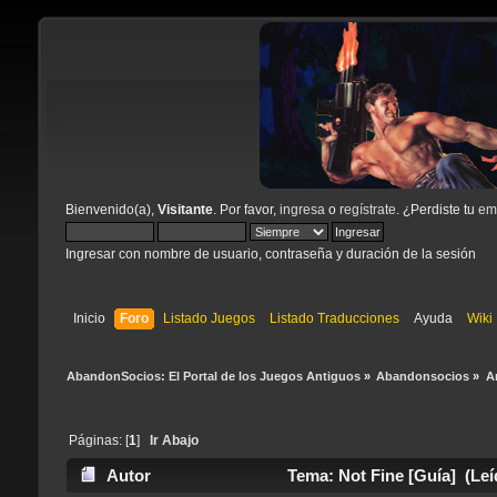
Bienvenido(a),
Visitante
. Por favor,
ingresa
o
regístrate
. ¿Perdiste tu
ema
Ingresar con nombre de usuario, contraseña y duración de la sesión
Inicio
Foro
Listado Juegos
Listado Traducciones
Ayuda
Wiki
AbandonSocios: El Portal de los Juegos Antiguos
»
Abandonsocios
»
A
Páginas: [
1
]
Ir Abajo
Autor
Tema: Not Fine [Guía] (Leí