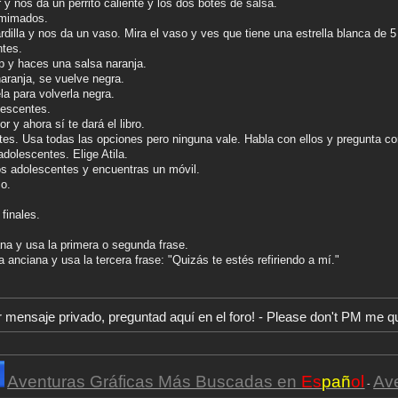
 y nos da un perrito caliente y los dos botes de salsa.
 mimados.
 ardilla y nos da un vaso. Mira el vaso y ves que tiene una estrella blanca de 
ntes.
p y haces una salsa naranja.
naranja, se vuelve negra.
la para volverla negra.
lescentes.
 y ahora sí te dará el libro.
ntes. Usa todas las opciones pero ninguna vale. Habla con ellos y pregunta co
adolescentes. Elige Atila.
los adolescentes y encuentras un móvil.
so.
finales.
ana y usa la primera o segunda frase.
a anciana y usa la tercera frase: "Quizás te estés refiriendo a mí."
r mensaje privado, preguntad aquí en el foro! - Please don't PM me q
Aventuras Gráficas Más Buscadas en
Es
pañ
ol
Av
-