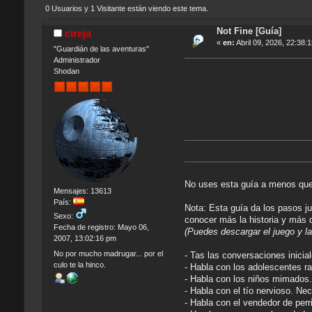
0 Usuarios y 1 Visitante están viendo este tema.
Not Fine [Guía]
cireja
«
en:
Abril 09, 2026, 22:38:
"Guardián de las aventuras"
Administrador
Shodan
No uses esta guía a menos que 
Mensajes: 13613
País:
Nota: Esta guía da los pasos j
Sexo:
conocer más la historia y más 
Fecha de registro: Mayo 06,
(Puedes descargar el juego y l
2007, 13:02:16 pm
No por mucho madrugar... por el
- Tas las conversaciones inicia
culo te la hinco.
- Habla con los adolescentes ra
- Habla con los niños mimados. 
- Habla con el tío nervioso. Ne
- Habla con el vendedor de perr