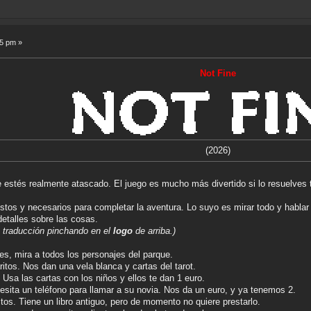
15 pm »
Not Fine
(2026)
estés realmente atascado. El juego es mucho más divertido si lo resuelves t
ustos y necesarios para completar la aventura. Lo suyo es mirar todo y habla
detalles sobre las cosas.
a traducción pinchando en el
logo
de arriba.)
les, mira a todos los personajes del parque.
ritos. Nos dan una vela blanca y cartas del tarot.
Usa las cartas con los niños y ellos te dan 1 euro.
cesita un teléfono para llamar a su novia. Nos da un euro, y ya tenemos 2.
itos. Tiene un libro antiguo, pero de momento no quiere prestarlo.