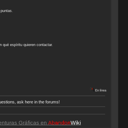
5 puntas.
n qué espíritu quieren contactar.
En línea
uestions, ask here in the forums!
enturas Gráficas en
Abandon
Wiki