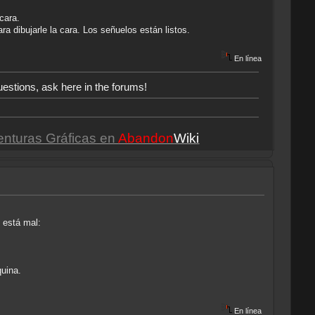
 cara.
ra dibujarle la cara. Los señuelos están listos.
En línea
uestions, ask here in the forums!
enturas Gráficas en
Abandon
Wiki
e está mal:
quina.
En línea