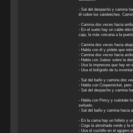
- Sal del despacho y camina hac
él sobre los sándwiches. Camin
- Camina dos veces hacia arrib
- En el suelo hay un cable eléc
caja, la más cercana a la puert
- Camina dos veces hacia abajo 
- Habla con él y pídele que ret
- Camina dos veces hacia arriba
- Habla con Juárez sobre la de
- Usa la impresora que hay en e
- Usa el bolígrafo de tu invent
- Sal del baño y camina dos ve
- Habla con Coopernickel, pero n
- Sal del despacho y camina ha
- Habla con Percy y cuéntale lo
señuelo.
- Sal del baño y camina hacia ab
- En la cama hay un folleto y u
- Coge la almohada verde y la
- Usa el cuchillo en el agujero