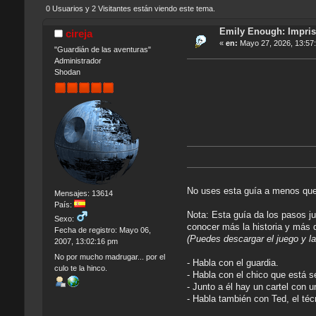
0 Usuarios y 2 Visitantes están viendo este tema.
Emily Enough: Impris
cireja
«
en:
Mayo 27, 2026, 13:57
"Guardián de las aventuras"
Administrador
Shodan
No uses esta guía a menos que 
Mensajes: 13614
País:
Nota: Esta guía da los pasos j
Sexo:
conocer más la historia y más 
Fecha de registro: Mayo 06,
(Puedes descargar el juego y l
2007, 13:02:16 pm
No por mucho madrugar... por el
- Habla con el guardia.
culo te la hinco.
- Habla con el chico que está s
- Junto a él hay un cartel con u
- Habla también con Ted, el téc