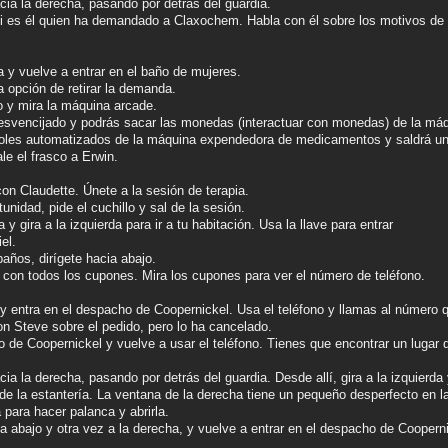
cia la derecha, pasando por detrás del guardia.
si es él quien ha demandado a Claxochem. Habla con él sobre los motivos de l
 y vuelve a entrar en el baño de mujeres.
a opción de retirar la demanda.
 y mira la máquina arcade.
esvencijado y podrás sacar las monedas (interactuar con monedas) de la má
roles automatizados de la máquina expendedora de medicamentos y saldrá un
le el frasco a Erwin.
con Claudette. Únete a la sesión de terapia.
unidad, pide el cuchillo y sal de la sesión.
 y gira a la izquierda para ir a tu habitación. Usa la llave para entrar
el.
baños, dirígete hacia abajo.
s con todos los cupones. Mira los cupones para ver el número de teléfono.
a y entra en el despacho de Coopernickel. Usa el teléfono y llamas al número
con Steve sobre el pedido, pero lo ha cancelado.
o de Coopernickel y vuelve a usar el teléfono. Tienes que encontrar un lugar d
a la derecha, pasando por detrás del guardia. Desde allí, gira a la izquierda y
e la estantería. La ventana de la derecha tiene un pequeño desperfecto en la p
 para hacer palanca y abrirla.
a abajo y otra vez a la derecha, y vuelve a entrar en el despacho de Cooperni