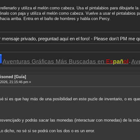
 rellenarlo y utiliza el melón como cabeza. Usa el pintalabios para dibujarle la
lénalo con paja y utiliza el melón como cabeza. Vuelve a usar el pintalabios pa
 hacia arriba. Entra en el baño de hombres y habla con Percy.
r mensaje privado, preguntad aquí en el foro! - Please don't PM me q
Aventuras Gráficas Más Buscadas en
Es
pañ
ol
Av
-
isoned [Guía]
 2026, 21:15:46 pm »
 sé si es que hay más de una posibilidad en este puzle de inventario, o es qu
esvencijado y podrás sacar las monedas (interactuar con monedas) de la má
Lo dicho, no sé si se podrá con los dos o es un error.