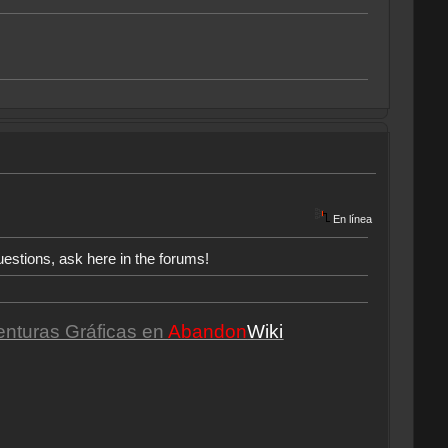
En línea
uestions, ask here in the forums!
enturas Gráficas en
Abandon
Wiki