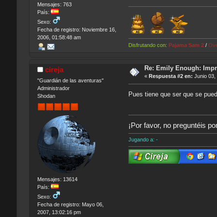
Mensajes: 763
País:
Sexo:
Fecha de registro: Noviembre 16,
2006, 01:58:48 am
Disfrutando con:
Pajama Sam 2
/
Ov
Re: Emily Enough: Impr
cireja
«
Respuesta #2 en:
Junio 03,
"Guardián de las aventuras"
Administrador
Pues tiene que ser que se pued
Shodan
¡Por favor, no preguntéis po
Jugando a: -
Mensajes: 13614
País:
Sexo:
Fecha de registro: Mayo 06,
2007, 13:02:16 pm