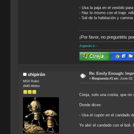
- Usa la paja en el vestido para
- Haz lo mismo con el traje: rel
- Sal de la habitación y camina
¡Por favor, no preguntéis po
Jugando a: -
Re: Emily Enough: Impr
chipirón
«
Respuesta #1 en:
Junio 03,
MSX Rules
AMD Athlon
Cireja, solo una cosita, que no
Donde dices:
- Usa el cupón en el candado d
Yo abrí el candado con el boli. 