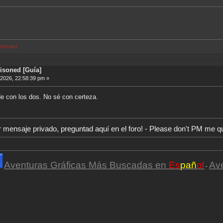
erboard
isoned [Guía]
 2026, 22:58:39 pm »
e con los dos. No sé con certeza.
r mensaje privado, preguntad aquí en el foro! - Please don't PM me q
Aventuras Gráficas Más Buscadas en
Es
pañ
ol
Av
-