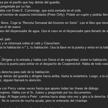
sa por el pasillo que hay detrás del guardia.
pregúntale por su hijo.
 habla con Erwin E. Cummings, que está sentado en el sofá.
 el hombre de aspecto intimidante (Peter Orfly). Pídele un cupón y podrás llev
 libros. Coge la "Revista Semanal del Asesino en Serie". Lee el libro que tiene
con él de nuevo.
aso del dispensador de agua. Usa el vaso en el dispensador para llenarlo de ag
bol: palo
k y te informará sobre el café y Claxochem.
a la habitación n.º 1, tu habitación. Usa la llave en la puerta y entra en la hab
.
n. Dirígete a la entrada y habla con Steve el de seguridad, sobre tu habitación.
tiliza la puerta para entrar en el despacho de Coopernickel. Habla de todo var
 derecha para salir de la habitación.
y detrás del guardia y dirígete hacia arriba, hasta la estantería. Luego, a la iz
, alguien llamará tu atención.
a con Percy varias veces hasta que apures todas las líneas de diálogo.
 mujeres. Habla con el Sr. Juárez y pregúntale por los documentos.
bajo. Al llegar junto a Pete’, camina hacia abajo otra vez y gira a la derecha.
 No te servirá de mucha ayuda, pero te enterarás del chantaje.