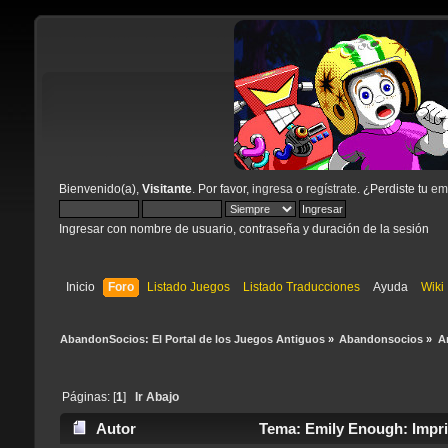
Bienvenido(a),
Visitante
. Por favor,
ingresa
o
regístrate
. ¿Perdiste tu
ema
Ingresar con nombre de usuario, contraseña y duración de la sesión
Inicio
Foro
Listado Juegos
Listado Traducciones
Ayuda
Wiki
AbandonSocios: El Portal de los Juegos Antiguos
»
Abandonsocios
»
A
Páginas: [
1
]
Ir Abajo
Autor
Tema: Emily Enough: Impri