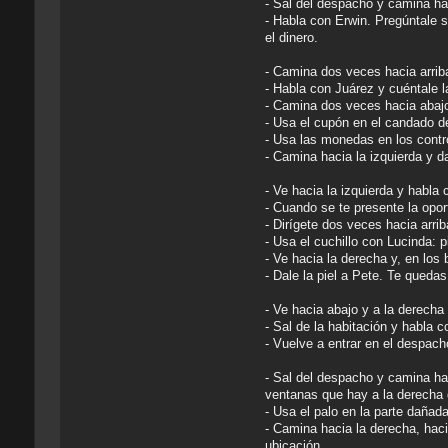
- Sal del despacho y camina ha
- Habla con Erwin. Pregúntale 
el dinero.
- Camina dos veces hacia arriba
- Habla con Juárez y cuéntale l
- Camina dos veces hacia abajo
- Usa el cupón en el candado d
- Usa las monedas en los cont
- Camina hacia la izquierda y da
- Ve hacia la izquierda y habla 
- Cuando se te presente la oport
- Dirígete dos veces hacia arriba
- Usa el cuchillo con Lucinda: pi
- Ve hacia la derecha y, en los 
- Dale la piel a Pete. Te queda
- Ve hacia abajo y a la derech
- Sal de la habitación y habla 
- Vuelve a entrar en el despach
- Sal del despacho y camina haci
ventanas que hay a la derecha d
- Usa el palo en la parte dañada
- Camina hacia la derecha, haci
ubicación.