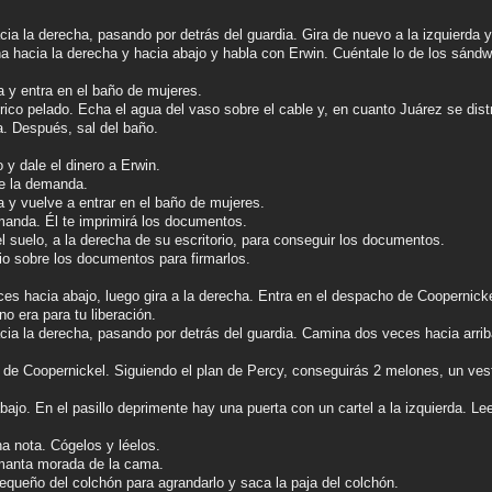
ia la derecha, pasando por detrás del guardia. Gira de nuevo a la izquierda y 
a hacia la derecha y hacia abajo y habla con Erwin. Cuéntale lo de los sándw
a y entra en el baño de mujeres.
trico pelado. Echa el agua del vaso sobre el cable y, en cuanto Juárez se distr
a. Después, sal del baño.
y dale el dinero a Erwin.
ire la demanda.
 y vuelve a entrar en el baño de mujeres.
manda. Él te imprimirá los documentos.
l suelo, a la derecha de su escritorio, para conseguir los documentos.
ario sobre los documentos para firmarlos.
ces hacia abajo, luego gira a la derecha. Entra en el despacho de Coopernick
o era para tu liberación.
cia la derecha, pasando por detrás del guardia. Camina dos veces hacia arri
 de Coopernickel. Siguiendo el plan de Percy, conseguirás 2 melones, un vesti
ajo. En el pasillo deprimente hay una puerta con un cartel a la izquierda. Lee 
na nota. Cógelos y léelos.
 manta morada de la cama.
 pequeño del colchón para agrandarlo y saca la paja del colchón.