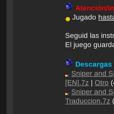
Atención/I
Jugado
hasta
Seguid las inst
El juego guard
Descargas
Sniper and Sp
[EN].7z
|
Otro
(
Sniper and S
Traduccion.7z
(