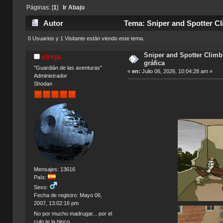
Páginas: [
1
]
Ir Abajo
Autor
Tema: Sniper and Spotter Cli
0 Usuarios y 1 Visitante están viendo este tema.
Sniper and Spotter Climb
cireja
gráfica
"Guardián de las aventuras"
«
en:
Julio 06, 2026, 10:04:28 am »
Administrador
Shodan
Mensajes: 13616
País:
Sexo:
Fecha de registro: Mayo 06,
2007, 13:02:16 pm
No por mucho madrugar... por el
culo te la hinco.