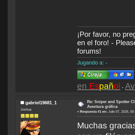
¡Por favor, no pr
en el foro! - Plea
forums!
Jugando a: -
en
Es
pañ
ol
Av
-
Re: Sniper and Spotter C
gabriel19681_1
Aventura gráfica
Joshua
«
Respuesta #1 en:
Julio 07, 2026, 00
Muchas gracia