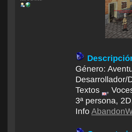
Descripció
Género: Aventu
Desarrollador/
Textos
, Voces
3ª persona, 2
Info
AbandonWi