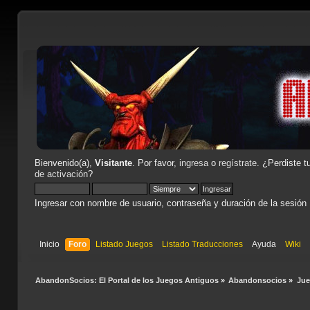
Bienvenido(a),
Visitante
. Por favor,
ingresa
o
regístrate
. ¿Perdiste t
de activación
?
Ingresar con nombre de usuario, contraseña y duración de la sesión
Inicio
Foro
Listado Juegos
Listado Traducciones
Ayuda
Wiki
AbandonSocios: El Portal de los Juegos Antiguos
»
Abandonsocios
»
Ju