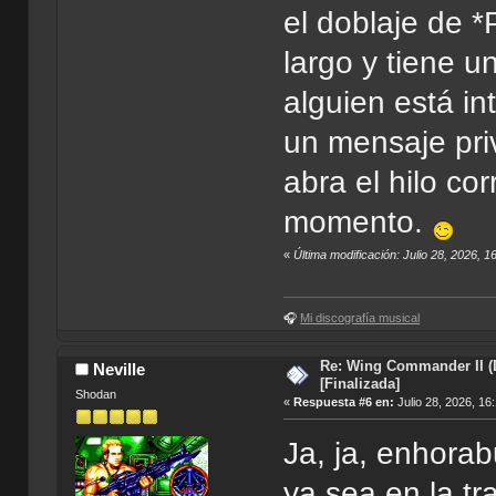
el doblaje de 
largo y tiene u
alguien está i
un mensaje pri
abra el hilo co
momento.
«
Última modificación: Julio 28, 2026,
🎧
Mi discografía musical
Re: Wing Commander II (
Neville
[Finalizada]
Shodan
«
Respuesta #6 en:
Julio 28, 2026, 16
Ja, ja, enhora
ya sea en la tr