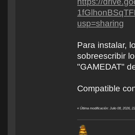
https://drive.g
1fGlhonBSqTF
usp=sharing
Para instalar, 
sobreescribir l
"GAMEDAT" del 
Compatible con
«
Última modificación: Julio 08, 2026, 