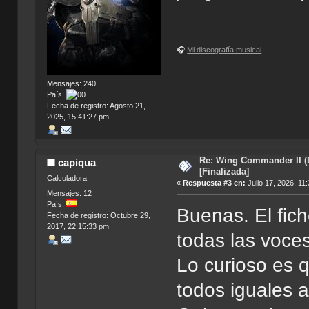
🎧
Mi discografía musical
Mensajes: 240
País:
Fecha de registro: Agosto 21,
2025, 15:41:27 pm
Re: Wing Commander II (
capiqua
[Finalizada]
Calculadora
«
Respuesta #3 en:
Julio 17, 2026, 11
Mensajes: 12
País:
Buenas. El fic
Fecha de registro: Octubre 29,
2017, 22:15:33 pm
todas las voces
Lo curioso es q
todos iguales a