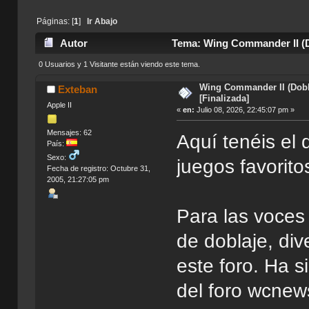
Páginas: [
1
]
Ir Abajo
Autor
Tema: Wing Commander II (Do
0 Usuarios y 1 Visitante están viendo este tema.
Wing Commander II (Dobl
Exteban
[Finalizada]
Apple II
«
en:
Julio 08, 2026, 22:45:07 pm »
Mensajes: 62
Aquí tenéis el 
País:
Sexo:
juegos favorit
Fecha de registro: Octubre 31,
2005, 21:27:05 pm
Para las voces
de doblaje, div
este foro. Ha s
del foro wcnew