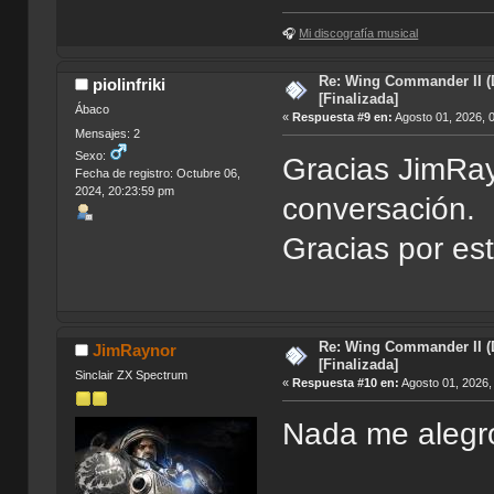
🎧
Mi discografía musical
Re: Wing Commander II (
piolinfriki
[Finalizada]
Ábaco
«
Respuesta #9 en:
Agosto 01, 2026, 
Mensajes: 2
Sexo:
Gracias JimRayn
Fecha de registro: Octubre 06,
2024, 20:23:59 pm
conversación.
Gracias por est
Re: Wing Commander II (
JimRaynor
[Finalizada]
Sinclair ZX Spectrum
«
Respuesta #10 en:
Agosto 01, 2026,
Nada me aleg