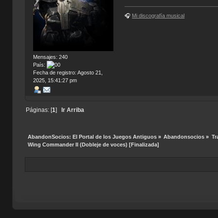
🎧
Mi discografía musical
Mensajes: 240
País:
Fecha de registro: Agosto 21,
2025, 15:41:27 pm
Páginas: [
1
]
Ir Arriba
AbandonSocios: El Portal de los Juegos Antiguos
»
Abandonsocios
»
Tr
Wing Commander II (Dobleje de voces) [Finalizada]