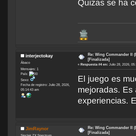
Quizas se ha co
Re: Wing Commander II (
interjectokay
[Finalizada]
Ábaco
«
Respuesta #4 en:
Julio 28, 2026, 05
Mensajes: 1
País:
El juego es mu
Sexo:
Fecha de registro: Julio 28, 2026,
mejoradas. Es 
05:14:43 am
experiencias. E
Re: Wing Commander II (
JimRaynor
[Finalizada]
Sinclair ZX Spectrum