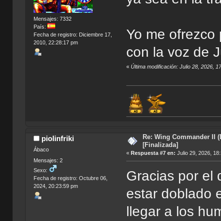
Mensajes: 7332
País:
Yo me ofrezco 
Fecha de registro: Diciembre 17,
2010, 22:28:17 pm
con la voz de 
«
Última modificación: Julio 28, 2026, 1
Re: Wing Commander II (
piolinfriki
[Finalizada]
Ábaco
«
Respuesta #7 en:
Julio 29, 2026, 18
Mensajes: 2
Sexo:
Gracias por el
Fecha de registro: Octubre 06,
2024, 20:23:59 pm
estar doblado e
llegar a los hu