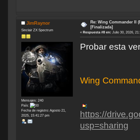
Re: Wing Commander II (
JimRaynor
[Finalizada]
Sinclair ZX Spectrum
«
Respuesta #8 en:
Julio 30, 2026, 21
Probar esta ve
Wing Commande
Mensajes: 240
País:
Fecha de registro: Agosto 21,
https://drive
2025, 15:41:27 pm
usp=sharing