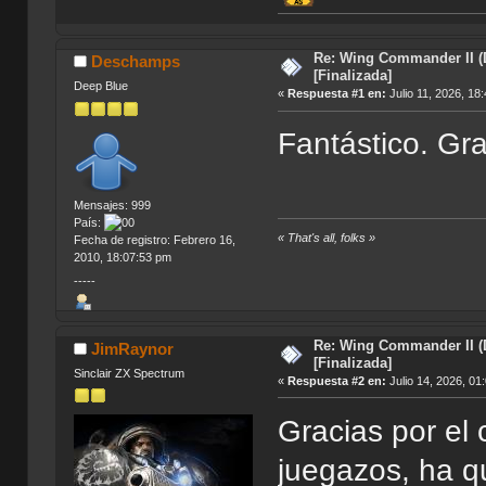
Re: Wing Commander II (
Deschamps
[Finalizada]
Deep Blue
«
Respuesta #1 en:
Julio 11, 2026, 18
Fantástico. Gra
Mensajes: 999
País:
« That's all, folks »
Fecha de registro: Febrero 16,
2010, 18:07:53 pm
-----
Re: Wing Commander II (
JimRaynor
[Finalizada]
Sinclair ZX Spectrum
«
Respuesta #2 en:
Julio 14, 2026, 01
Gracias por el 
juegazos, ha 