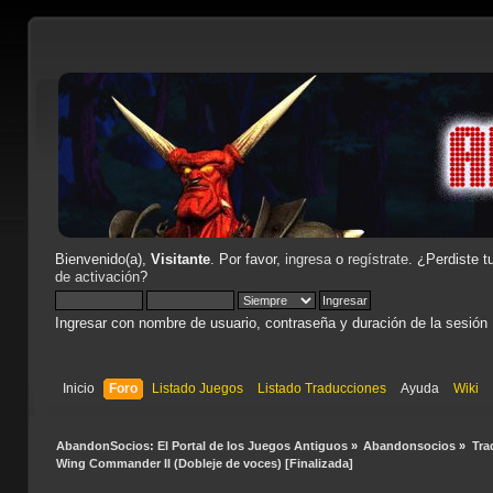
Bienvenido(a),
Visitante
. Por favor,
ingresa
o
regístrate
. ¿Perdiste t
de activación
?
Ingresar con nombre de usuario, contraseña y duración de la sesión
Inicio
Foro
Listado Juegos
Listado Traducciones
Ayuda
Wiki
AbandonSocios: El Portal de los Juegos Antiguos
»
Abandonsocios
»
Tra
Wing Commander II (Dobleje de voces) [Finalizada]