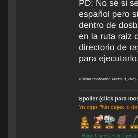
PD: No sé si s
español pero s
dentro de dosb
en la ruta raiz
directorio de 
para ejecutarlo.
«
Última modificación: Marzo 01, 2023,
Spoiler (click para mos
Yo digo: "No dejes lo de
Hago UserBars
Juegos q
/