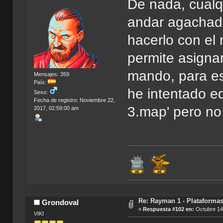
De nada, cualq
andar agachado
hacerlo con el
permite asignar
mando, para eso
Mensajes: 359
País:
he intentado e
Sexo:
Fecha de registro: Noviembre 22,
3.map' pero no
2017, 02:59:00 am
Re: Rayman 1 - Plataforma
Grondoval
«
Respuesta #102 en:
Octubre 14,
VIKI