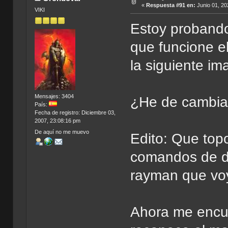
«
Respuesta #91 en:
Junio 01, 20
VIKI
Estoy probando
que funcione 
la siguiente im
Mensajes: 3404
¿He de cambiar
País:
Fecha de registro: Diciembre 03,
2007, 23:08:16 pm
De aquí no me muevo
Edito: Que topo
comandos de d
rayman que voy
Ahora me encu