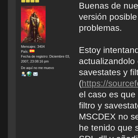
Buenas de nuev
versión posibl
problemas.
Mensajes: 3404
Estoy intentan
País:
Fecha de registro: Diciembre 03,
actualizandolo
2007, 23:08:16 pm
De aquí no me muevo
savestates y fi
(
https://source
el caso es que
filtro y savest
MSCDEX no se e
he tenido que 