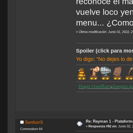
reconoce el ma
vuelve loco yen
menu... ¿Como 
«
Última modificación: Junio 01, 2022,
Spoiler (click para mos
Yo digo: "No dejes lo de
Hago UserBars
Juegos q
/
Re: Rayman 1 - Plataform
SenhorX
«
Respuesta #92 en:
Junio 02, 
Commodore 64