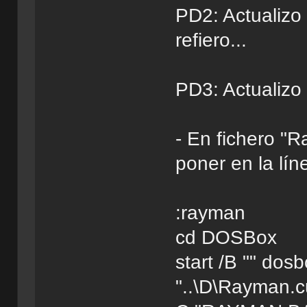
PD2: Actualizo
refiero...
PD3: Actualizo 
- En fichero "R
poner en la lín
:rayman
cd DOSBox
start /B "" do
"..\D\Rayman.cu