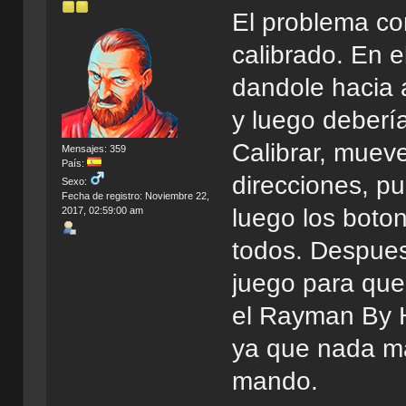
El problema co
calibrado. En e
dandole hacia 
y luego debería
Calibrar, mueve
Mensajes: 359
País:
direcciones, p
Sexo:
Fecha de registro: Noviembre 22,
luego los boto
2017, 02:59:00 am
todos. Despues
juego para qu
el Rayman By H
ya que nada más
mando.