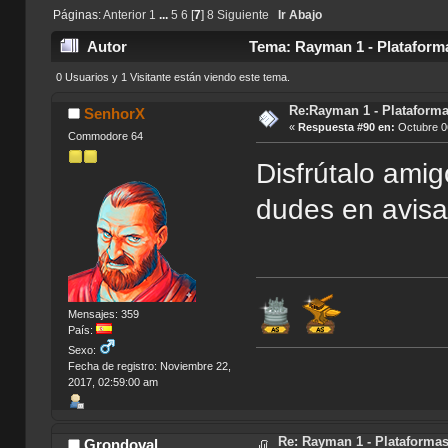
Páginas:
Anterior
1
...
5
6
[
7
]
8
Siguiente
Ir Abajo
Autor
Tema: Rayman 1 - Plataform
0 Usuarios y 1 Visitante están viendo este tema.
Re:Rayman 1 - Plataform
SenhorX
«
Respuesta #90 en:
Octubre 06
Commodore 64
Disfrútalo amig
dudes en avis
Mensajes: 359
País:
Sexo:
Fecha de registro: Noviembre 22,
2017, 02:59:00 am
Re: Rayman 1 - Plataforma
Grondoval