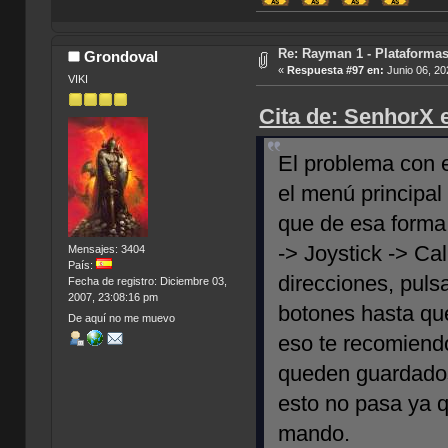
Re: Rayman 1 - Plataforma
Grondoval
«
Respuesta #97 en:
Junio 06, 20
VIKI
Cita de: SenhorX 
El problema con 
el menú principal
que de esa forma 
-> Joystick -> Ca
Mensajes: 3404
País:
direcciones, puls
Fecha de registro: Diciembre 03,
2007, 23:08:16 pm
botones hasta qu
De aquí no me muevo
eso te recomiendo
queden guardados
esto no pasa ya q
mando.