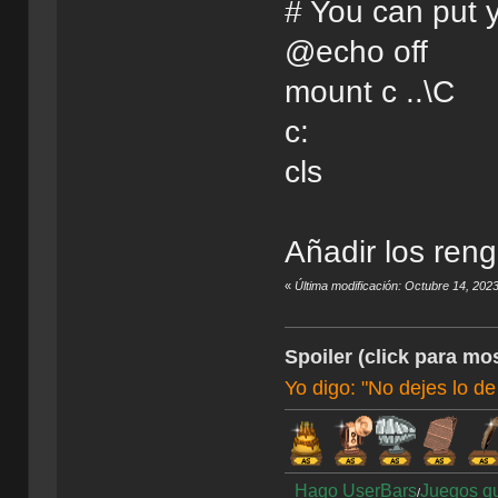
# You can put 
@echo off
mount c ..\C
c:
cls
Añadir los reng
«
Última modificación: Octubre 14, 202
Spoiler (click para mos
Yo digo: "No dejes lo de
Hago UserBars
Juegos q
/