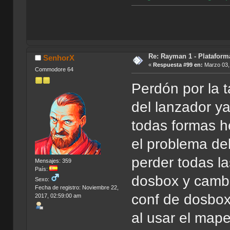
Re: Rayman 1 - Plataform
SenhorX
«
Respuesta #99 en:
Marzo 03, 
Commodore 64
Perdón por la 
del lanzador y
todas formas h
el problema de
perder todas la
Mensajes: 359
País:
dosbox y cambia
Sexo:
Fecha de registro: Noviembre 22,
conf de dosbox
2017, 02:59:00 am
al usar el map