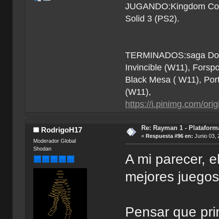
JUGANDO:Kingdom Come 
Solid 3 (PS2).
TERMINADOS:saga Doom (
Invincible (W11), Forsp
Black Mesa ( W11), Por
(W11),
https://i.pinimg.com/o
Re: Rayman 1 - Plataform
RodrigoH17
«
Respuesta #96 en:
Junio 03, 
Moderador Global
Shodan
A mi parecer, 
mejores juegos
Pensar que pri