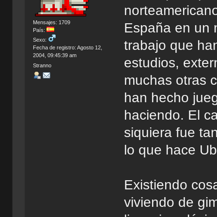
norteamericano
Mensajes: 1709
España en un m
País:
Sexo:
trabajo que ha
Fecha de registro: Agosto 12,
2004, 09:45:39 am
estudios, exter
Stranno
muchas otras c
han hecho jueg
haciendo. El ca
siquiera fue ta
lo que hace Ubi
Existiendo co
viviendo de gi