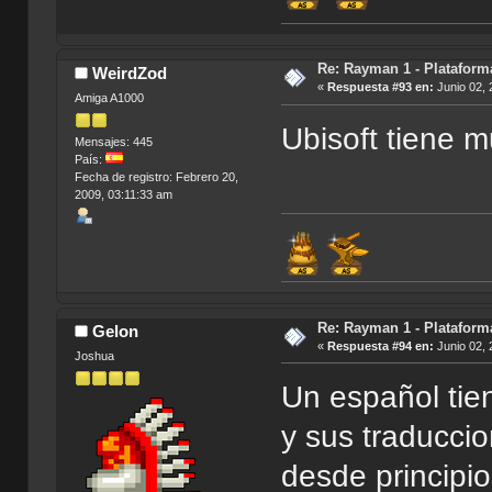
Re: Rayman 1 - Plataform
WeirdZod
«
Respuesta #93 en:
Junio 02, 
Amiga A1000
Ubisoft tiene 
Mensajes: 445
País:
Fecha de registro: Febrero 20,
2009, 03:11:33 am
Re: Rayman 1 - Plataform
Gelon
«
Respuesta #94 en:
Junio 02, 
Joshua
Un español tie
y sus traducci
desde principi