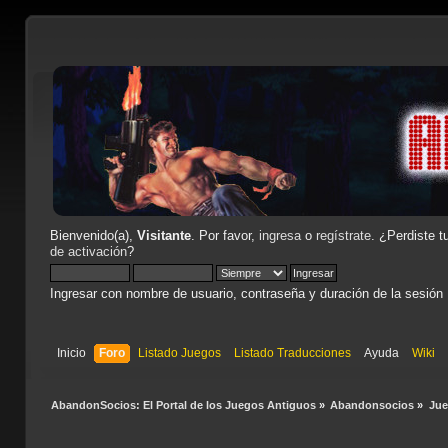
Bienvenido(a),
Visitante
. Por favor,
ingresa
o
regístrate
. ¿Perdiste t
de activación
?
Ingresar con nombre de usuario, contraseña y duración de la sesión
Inicio
Foro
Listado Juegos
Listado Traducciones
Ayuda
Wiki
AbandonSocios: El Portal de los Juegos Antiguos
»
Abandonsocios
»
Ju