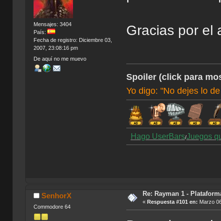
Mensajes: 3404
Gracias por el 
País:
Fecha de registro: Diciembre 03,
2007, 23:08:16 pm
De aquí no me muevo
Spoiler (click para mos
Yo digo: "No dejes lo de
Hago UserBars
Juegos q
/
Re: Rayman 1 - Plataform
SenhorX
«
Respuesta #101 en:
Marzo 06
Commodore 64