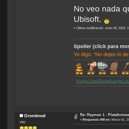
No veo nada que
Ubisoft.
«
Última modificación: Junio 06, 2022,
Spoiler (click para mos
Yo digo: "No dejes lo de
Hago UserBars
Juegos q
/
Re: Rayman 1 - Plataforma
Grondoval
«
Respuesta #98 en:
Marzo 01, 20
VIKI