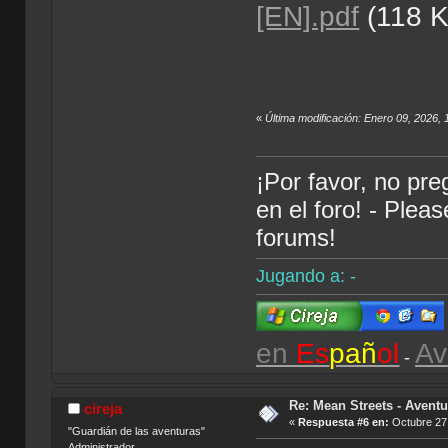
[EN].pdf
(118 K
«
Última modificación: Enero 09, 2026, 
¡Por favor, no pr
en el foro! - Plea
forums!
Jugando a: -
en
Es
pañ
ol
Av
-
Re: Mean Streets - Aventu
cireja
«
Respuesta #6 en:
Octubre 27,
"Guardián de las aventuras"
Administrador