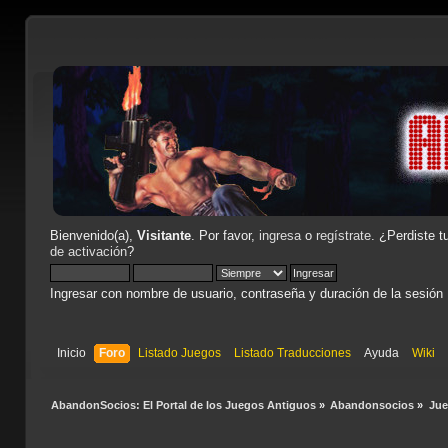
Bienvenido(a),
Visitante
. Por favor,
ingresa
o
regístrate
. ¿Perdiste t
de activación
?
Ingresar con nombre de usuario, contraseña y duración de la sesión
Inicio
Foro
Listado Juegos
Listado Traducciones
Ayuda
Wiki
AbandonSocios: El Portal de los Juegos Antiguos
»
Abandonsocios
»
Ju