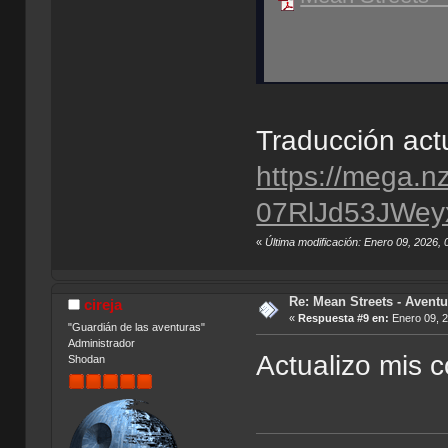
Traducción act
https://mega.n
07RlJd53JWe
«
Última modificación: Enero 09, 2026
Re: Mean Streets - Aventu
cireja
«
Respuesta #9 en:
Enero 09, 2
"Guardián de las aventuras"
Administrador
Actualizo mis c
Shodan