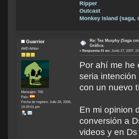
Ripper
Outcast
Monkey Island (saga, si
Re: Tex Murphy (Saga com
Guarrior
Gráfica
AMD Athlon
«
Respuesta #1 en:
Junio 27, 2007, 2
Por ahí me he 
seria intenció
con un nuevo tí
Mensajes: 705
País:
Fecha de registro: Julio 28, 2006,
19:28:01 pm
En mi opinion 
conversión a D
videos y en Ds