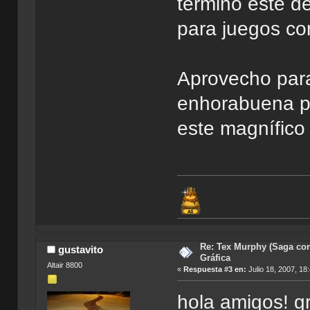
término este d
para juegos co
Aprovecho para
enhorabuena pe
este magnífico 
Re: Tex Murphy (Saga com
gustavito
Gráfica
Altair 8800
«
Respuesta #3 en:
Julio 18, 2007, 18
hola amigos! gr