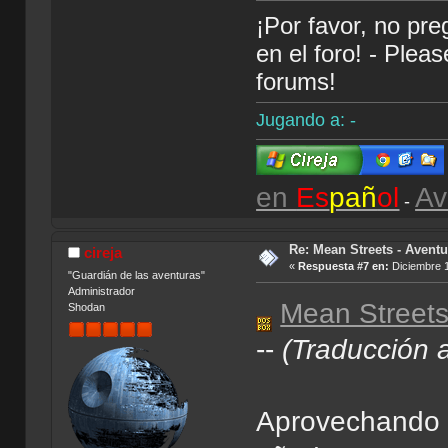
¡Por favor, no pr
en el foro! - Plea
forums!
Jugando a: -
en
Es
pañ
ol
Av
-
Re: Mean Streets - Aventu
cireja
«
Respuesta #7 en:
Diciembre 1
"Guardián de las aventuras"
Administrador
Mean Street
Shodan
--
(Traducción 
Aprovechando l