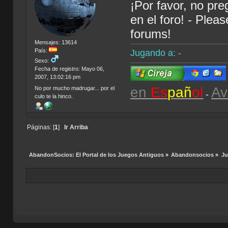
¡Por favor, no pr
en el foro! - Plea
forums!
Mensajes: 13614
País:
Jugando a: -
Sexo:
Fecha de registro: Mayo 06,
2007, 13:02:16 pm
en
Es
pañ
ol
Av
No por mucho madrugar... por el
-
culo te la hinco.
Páginas: [
1
]
Ir Arriba
AbandonSocios: El Portal de los Juegos Antiguos
»
Abandonsocios
»
Ju