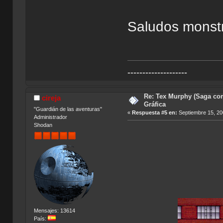
Saludos monst
--------------------
Re: Tex Murphy (Saga com
cireja
Gráfica
"Guardián de las aventuras"
«
Respuesta #5 en:
Septiembre 15, 20
Administrador
Shodan
Mensajes: 13614
País: