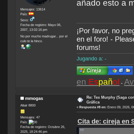
añado esto a m
Mensajes: 13614
País:
Sexo:
Fecha de registro: Mayo 06,
¡Por favor, no pr
2007, 13:02:16 pm
No por mucho madrugar... por el
en el foro! - Plea
culo te la hinco.
forums!
Jugando a: -
en
Es
pañ
ol
Av
-
Re: Tex Murphy (Saga com
mmogas
Gráfica
Altair 8800
«
Respuesta #8 en:
Enero 09, 2026, 0
Mensajes: 47
Cita de: cireja en
País:
Fecha de registro: Octubre 26,
2025, 18:24:46 pm