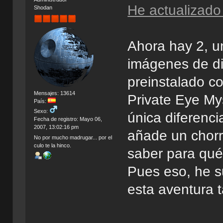
He actualizado
Shodan
Ahora hay 2, u
imágenes de dis
preinstalado c
Mensajes: 13614
Private Eye Mys
País:
Sexo:
única diferenci
Fecha de registro: Mayo 06,
2007, 13:02:16 pm
añade un chorr
No por mucho madrugar... por el
culo te la hinco.
saber para qué 
Pues eso, he s
esta aventura t