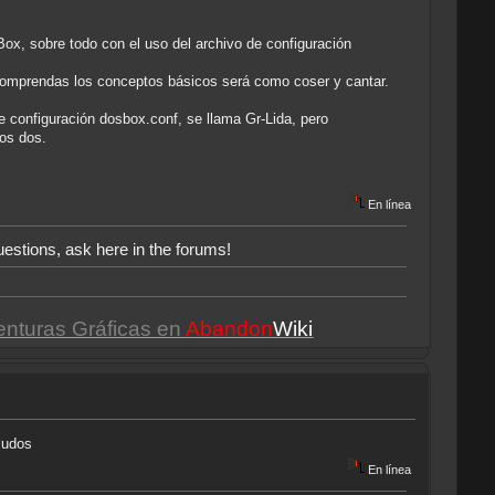
Box, sobre todo con el uso del archivo de configuración
 comprendas los conceptos básicos será como coser y cantar.
e configuración dosbox.conf, se llama Gr-Lida, pero
os dos.
En línea
uestions, ask here in the forums!
enturas Gráficas en
Abandon
Wiki
aludos
En línea