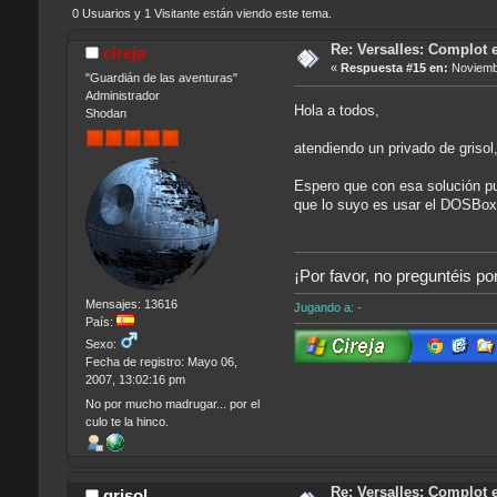
0 Usuarios y 1 Visitante están viendo este tema.
Re: Versalles: Complot e
cireja
«
Respuesta #15 en:
Noviembr
"Guardián de las aventuras"
Administrador
Hola a todos,
Shodan
atendiendo un privado de grisol
Espero que con esa solución pu
que lo suyo es usar el DOSBox
¡Por favor, no preguntéis po
Mensajes: 13616
Jugando a: -
País:
Sexo:
Fecha de registro: Mayo 06,
2007, 13:02:16 pm
No por mucho madrugar... por el
culo te la hinco.
Re: Versalles: Complot e
grisol