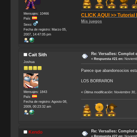
Mensajes: 10466
CLICK AQUI >> Tutorial
País:
Mis juegos
Sexo:
Fecha de registro: Marzo 05,
2007, 14:47:05 pm
Re: Versalles: Complot e
Cait Sith
«
Respuesta #21 en:
Noviembr
Joshua
Parece que abandonsocios esta 
LOS BORRARON
Mensajes: 1843
«
Última modificación: Noviembre 30, 
País:
Fecha de registro: Agosto 08,
2009, 00:23:32 am
Re: Versalles: Complot e
Kendo
«
Respuesta #22 en:
Noviembr