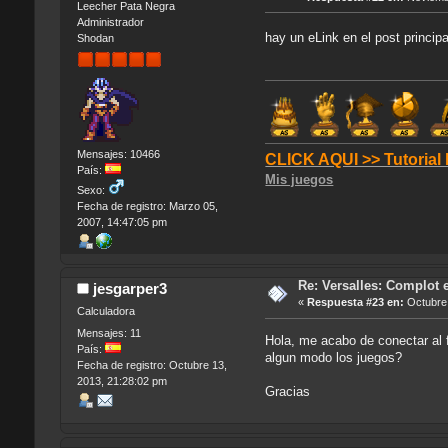
Leecher Pata Negra
Administrador
hay un eLink en el post princip
Shodan
Mensajes: 10466
CLICK AQUI >> Tutorial
País:
Mis juegos
Sexo:
Fecha de registro: Marzo 05,
2007, 14:47:05 pm
Re: Versalles: Complot e
jesgarper3
«
Respuesta #23 en:
Octubre 
Calculadora
Mensajes: 11
Hola, me acabo de conectar al 
País:
algun modo los juegos?
Fecha de registro: Octubre 13,
2013, 21:28:02 pm
Gracias