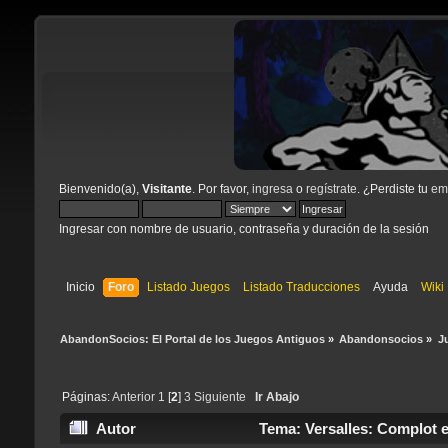
Bienvenido(a),
Visitante
. Por favor,
ingresa
o
regístrate
. ¿Perdiste tu
ema
Ingresar con nombre de usuario, contraseña y duración de la sesión
Inicio
Foro
Listado Juegos
Listado Traducciones
Ayuda
Wiki
AbandonSocios: El Portal de los Juegos Antiguos
»
Abandonsocios
»
J
Páginas:
Anterior
1
[
2
]
3
Siguiente
Ir Abajo
Autor
Tema: Versalles: Complot en