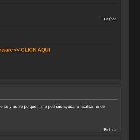
En línea
donware << CLICK AQUI
ente y no se porque, ¿me podriais ayudar o facilitarme de
En línea