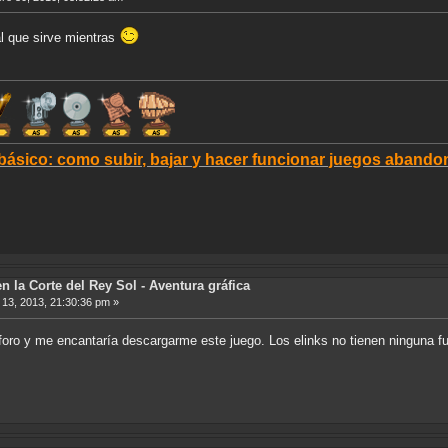
al que sirve mientras
 básico: como subir, bajar y hacer funcionar juegos aban
n la Corte del Rey Sol - Aventura gráfica
13, 2013, 21:30:36 pm »
foro y me encantaría descargarme este juego. Los elinks no tienen ninguna fu