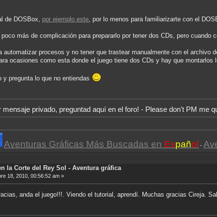
ual de DOSBox,
por ejemplo este
, por lo menos para familiarizarte con el DOS
n poco más de complicación para prepararlo por tener dos CDs, pero cuando
ra automatizar procesos y no tener que trastear manualmente con el archivo d
ra ocasiones como esta donde el juego tiene dos CDs y hay que montarlos l
do y pregunta lo que no entiendas
r mensaje privado, preguntad aquí en el foro! - Please don't PM me q
Aventuras Gráficas Más Buscadas en
Es
pañ
ol
Av
-
n la Corte del Rey Sol - Aventura gráfica
e 18, 2010, 00:56:52 am »
ias, anda el juego!!!. Viendo el tutorial, aprendí. Muchas gracias Cireja. S