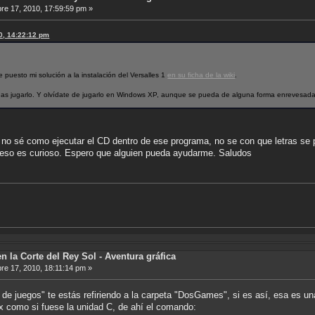
e 17, 2010, 17:59:59 pm »
10, 14:22:12 pm
 puesto mi solución a la instalación del Versalles 1
en su ficha de la wiki
.
as jugarlo. Y olvídate de jugarlo en Windows XP, aunque se pueda de alguna forma enrevesada,
 sé como ejecutar el CD dentro de ese programa, no se con que letras se po
eso es curioso. Espero que alguien pueda ayudarme. Saludos
n la Corte del Rey Sol - Aventura gráfica
e 17, 2010, 18:11:14 pm »
de juegos" te estás refiriendo a la carpeta "DosGames", si es así, esa es 
 como si fuese la unidad C, de ahí el comando: