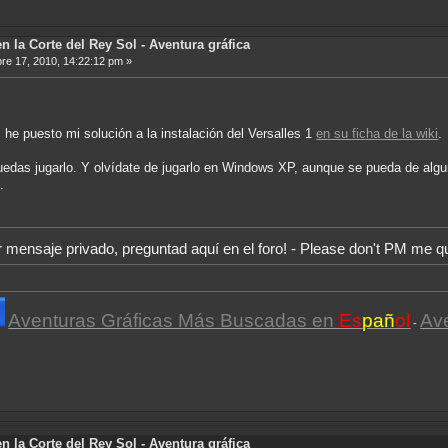
n la Corte del Rey Sol - Aventura gráfica
e 17, 2010, 14:22:12 pm »
, he puesto mi solución a la instalación del Versalles 1
en su ficha de la wiki
.
edas jugarlo. Y olvídate de jugarlo en Windows XP, aunque se pueda de alg
.
r mensaje privado, preguntad aquí en el foro! - Please don't PM me q
Aventuras Gráficas Más Buscadas en
Es
pañ
ol
Av
-
n la Corte del Rey Sol - Aventura gráfica