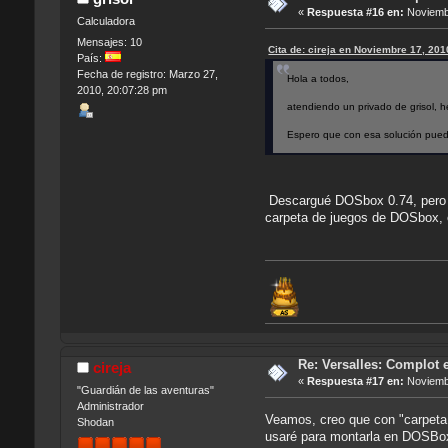
«
Respuesta #16 en:
Noviembr
Calculadora
Mensajes: 10
Cita de: cireja en Noviembre 17, 20
País:
Fecha de registro: Marzo 27,
Hola a todos,
2010, 20:07:28 pm
atendiendo un privado de grisol, he
Espero que con esa solución pued
Descargué DOSbox 0.74, pero no
carpeta de juegos de DOSbox, 
Re: Versalles: Complot e
cireja
«
Respuesta #17 en:
Noviembr
"Guardián de las aventuras"
Administrador
Veamos, creo que con "carpeta 
Shodan
usaré para montarla en DOSBox