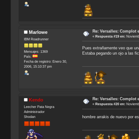
Re: Versalles: Complot e
Marlowe
«
Respuesta #19 en:
Noviembr
IBM Roadrunner
Pues extrañamente veo que una
Mensajes: 1369
Estaba pegando un ojo a las fi
País:
Fecha de registro: Enero 30,
2006, 15:10:37 pm
Re: Versalles: Complot e
Kendo
«
Respuesta #20 en:
Noviembr
Leecher Pata Negra
Administrador
hombre arrakis de nuevo por es
Shodan