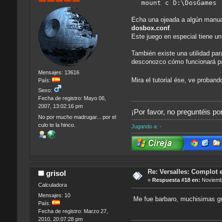
mount c D:\DosGames
Echa una ojeada a algún man
dosbox.conf
.
Este juego en especial tiene u
También existe una utilidad pa
desconozco cómo funcionará pa
Mensajes: 13616
Mira el tutorial ése, ve proban
País:
Sexo:
Fecha de registro: Mayo 06,
2007, 13:02:16 pm
¡Por favor, no preguntéis po
No por mucho madrugar... por el
culo te la hinco.
Jugando a: -
Re: Versalles: Complot e
grisol
«
Respuesta #18 en:
Noviembr
Calculadora
Mensajes: 10
Me fue barbaro, muchisimas grac
País:
Fecha de registro: Marzo 27,
2010, 20:07:28 pm