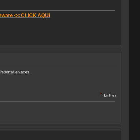
donware << CLICK AQUI
reportar enlaces.
En línea