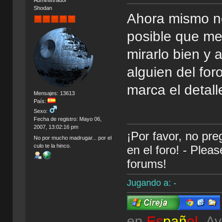
Administrador
Shodan
Ahora mismo no
posible que me
mirarlo bien y
alguien del for
marca el detall
Mensajes: 13613
País:
Sexo:
Fecha de registro: Mayo 06,
2007, 13:02:16 pm
¡Por favor, no pr
No por mucho madrugar... por el
culo te la hinco.
en el foro! - Plea
forums!
Jugando a: -
en
Es
pañ
ol
Av