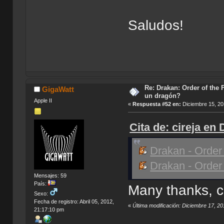
Saludos!
Re: Drakan: Order of the 
GigaWatt
un dragón?
Apple II
«
Respuesta #52 en:
Diciembre 15, 20
Cita de: cireja en
Drakan - Order 
Drakan - Order 
Mensajes: 59
País:
Many thanks, cir
Sexo:
Fecha de registro: Abril 05, 2012,
«
Última modificación: Diciembre 17, 2
21:17:10 pm