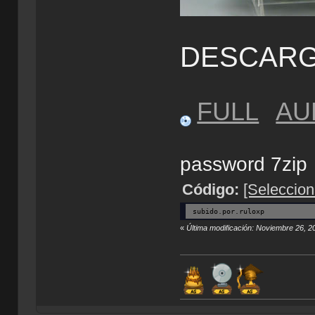
DESCAR
FULL
AU
password 7zip
Código:
[Seleccion
subido.por.ruloxp
«
Última modificación: Noviembre 26, 2