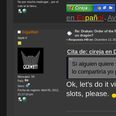
No por mucho madrugar... por el
culo te la hinco.
en
Es
pañ
ol
Av
-
Re: Drakan: Order of the 
GigaWatt
un dragón?
Apple II
«
Respuesta #49 en:
Diciembre 13, 20
Cita de: cireja en
Si alguien quiere
lo compartiría yo
Mensajes: 59
País:
Ok, let's do it
Sexo:
Fecha de registro: Abril 05, 2012,
slots, please.
21:17:10 pm