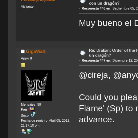
con un dragón?
Visitante
«
Respuesta #46 en:
Septiembre 05, 2
Muy bueno el Dr
Re: Drakan: Order of the 
GigaWatt
un dragón?
Apple II
«
Respuesta #47 en:
Diciembre 12, 20
@cireja, @anyo
Could you plea
Mensajes: 59
Flame' (Sp) to 
País:
Sexo:
advance.
Fecha de registro: Abril 05, 2012,
21:17:10 pm