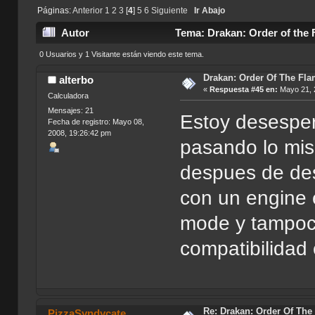
Páginas:
Anterior
1
2
3
[
4
]
5
6
Siguiente
Ir Abajo
Autor
Tema: Drakan: Order of the 
0 Usuarios y 1 Visitante están viendo este tema.
Drakan: Order Of The Fl
alterbo
«
Respuesta #45 en:
Mayo 21, 
Calculadora
Mensajes: 21
Estoy desesper
Fecha de registro: Mayo 08,
2008, 19:26:42 pm
pasando lo mis
despues de des
con un engine 
mode y tampoc
compatibilidad
Re: Drakan: Order Of The 
PizzaSyndycate