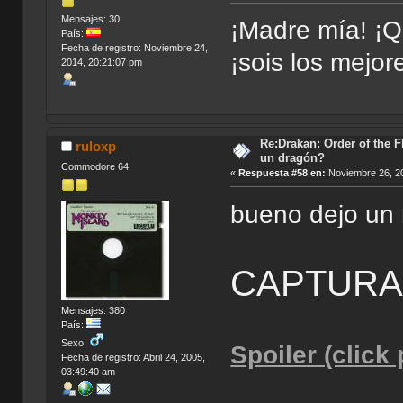
Mensajes: 30
¡Madre mía! ¡Q
País:
Fecha de registro: Noviembre 24,
¡sois los mejor
2014, 20:21:07 pm
Re:Drakan: Order of the F
ruloxp
un dragón?
Commodore 64
«
Respuesta #58 en:
Noviembre 26, 20
bueno dejo un 
CAPTURA
Mensajes: 380
País:
Sexo:
Spoiler (click
Fecha de registro: Abril 24, 2005,
03:49:40 am