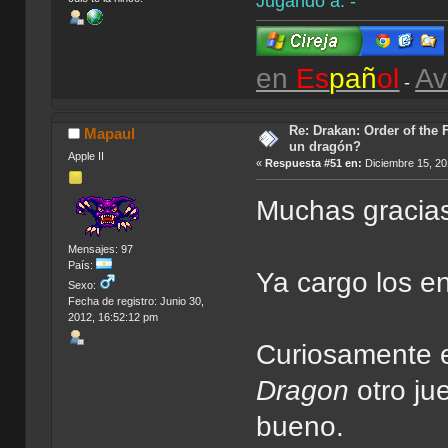
Jugando a: -
en
Es
pañ
ol
Av
-
Re: Drakan: Order of the 
Mapaul
un dragón?
Apple II
«
Respuesta #51 en:
Diciembre 15, 20
Muchas gracias 
Mensajes: 97
País:
Ya cargo los e
Sexo:
Fecha de registro: Junio 30,
2012, 16:52:12 pm
Curiosamente 
Dragon
otro ju
bueno.