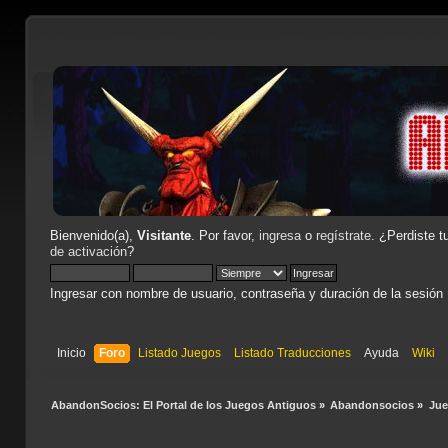
Bienvenido(a),
Visitante
. Por favor,
ingresa
o
regístrate
. ¿Perdiste t
de activación
?
Ingresar con nombre de usuario, contraseña y duración de la sesión
Inicio
Foro
Listado Juegos
Listado Traducciones
Ayuda
Wiki
AbandonSocios: El Portal de los Juegos Antiguos
»
Abandonsocios
»
Ju