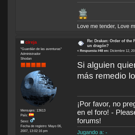
Love me tender, Love m
Re: Drakan: Order of the 
cireja
un dragón?
"Guardián de las aventuras"
«
Respuesta #48 en:
Diciembre 12, 20
Administrador
Shodan
Si alguien quie
más remedio lo
¡Por favor, no pr
en el foro! - Plea
Mensajes: 13613
País:
forums!
Sexo:
Fecha de registro: Mayo 06,
2007, 13:02:16 pm
Jugando a: -