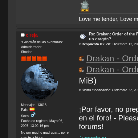
Love me tender, Love m
Re: Drakan: Order of the 
cireja
un dragón?
"Guardián de las aventuras"
«
Respuesta #50 en:
Diciembre 13, 20
Administrador
Shodan
Drakan - Orde
Drakan - Orde
MiB)
«
Última modificación: Diciembre 17, 2
Mensajes: 13613
¡Por favor, no pr
País:
en el foro! - Plea
Sexo:
Fecha de registro: Mayo 06,
forums!
2007, 13:02:16 pm
No por mucho madrugar... por el
culo te la hinco.