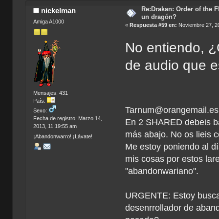
Re:Drakan: Order of the F
nickelman
un dragón?
Amiga A1000
«
Respuesta #59 en:
Noviembre 27, 20
No entiendo, ¿
de audio que e
Mensajes: 431
País:
Tarnum@orangemail.es <
Sexo:
Fecha de registro: Marzo 14,
En 2 SHARED debeis ba
2013, 11:19:55 am
más abajo. No os lieis c
¡Abandonwarro! ¡Lávate!
Me estoy poniendo al dí
mis cosas por estos la
"abandonwariano".
URGENTE: Estoy buscan
desenrrollador de aband