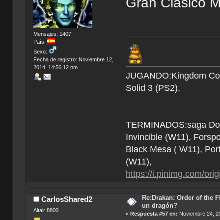
Gran Clásico M
Mensajes: 1407
País:
Sexo:
Fecha de registro: Noviembre 12,
2014, 14:56:12 pm
JUGANDO:Kingdom Come 
Solid 3 (PS2).
TERMINADOS:saga Doom (
Invincible (W11), Forsp
Black Mesa ( W11), Por
(W11),
https://i.pinimg.com/o
Re:Drakan: Order of the F
CarlosShared2
un dragón?
Altair 8800
«
Respuesta #57 en:
Noviembre 24, 20