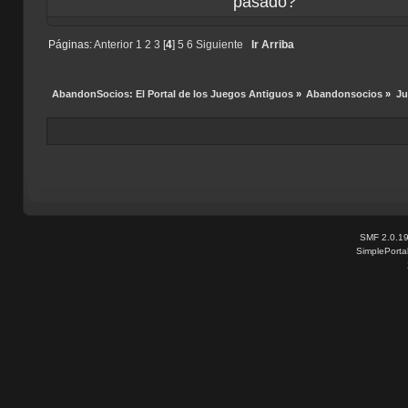
pasado?
Páginas:
Anterior
1
2
3
[
4
]
5
6
Siguiente
Ir Arriba
AbandonSocios: El Portal de los Juegos Antiguos
»
Abandonsocios
»
Ju
SMF 2.0.1
SimplePorta