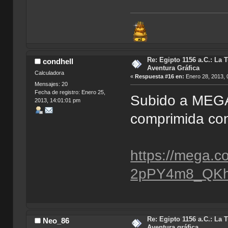
Re: Egipto 1156 a.C.: La 
condhell
Aventura Gráfica
Calculadora
«
Respuesta #16 en:
Enero 28, 2013, 
Mensajes: 20
Fecha de registro: Enero 25,
Subido a MEGA,
2013, 14:01:01 pm
comprimida con
https://mega.
2pPY4m8_QK
Re: Egipto 1156 a.C.: La 
Neo_86
Aventura gráfica