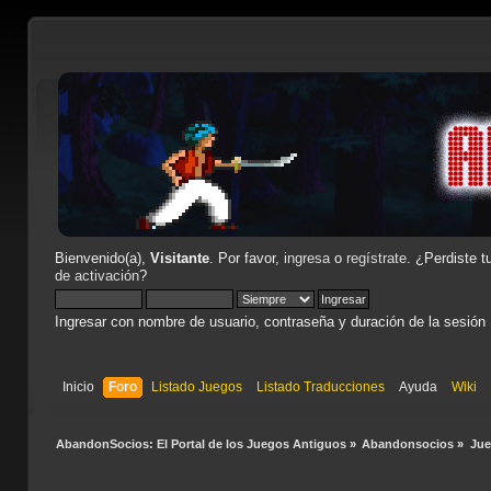
Bienvenido(a),
Visitante
. Por favor,
ingresa
o
regístrate
. ¿Perdiste t
de activación
?
Ingresar con nombre de usuario, contraseña y duración de la sesión
Inicio
Foro
Listado Juegos
Listado Traducciones
Ayuda
Wiki
AbandonSocios: El Portal de los Juegos Antiguos
»
Abandonsocios
»
Ju