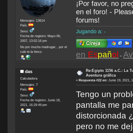
¡Por favor, no pr
en el foro! - Plea
forums!
Mensajes: 13614
País:
Jugando a: -
Sexo:
Fecha de registro: Mayo 06,
2007, 13:02:16 pm
No por mucho madrugar... por el
en
Es
pañ
ol
Av
culo te la hinco.
-
Re:Egipto 1156 a.C.: La T
das
Aventura gráfica
Calculadora
«
Respuesta #22 en:
Junio 19, 2021, 
Mensajes: 7
País:
Tengo un proble
Sexo:
Fecha de registro: Junio 18,
pantalla me pa
2021, 16:29:49 pm
distorcionada 
pero no me dej