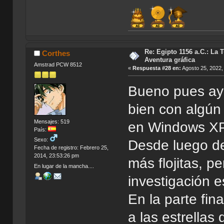
Re: Egipto 1156 a.C.: La 
Corthes
Aventura gráfica
Amstrad PCW 8512
«
Respuesta #28 en:
Agosto 25, 2022,
Bueno pues aye
bien con algún
Mensajes: 519
en Windows X
País:
Sexo:
Desde luego de
Fecha de registro: Febrero 25,
2014, 23:53:26 pm
más flojitas, p
En lugar de la mancha....
investigación e
En la parte fin
a las estrellas