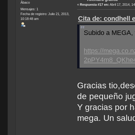
Ábaco
«
Respuesta #17 en:
Abril 17, 2014, 1
Mensajes: 1
Fecha de registro: Julio 21, 2013,
Cita de: condhell 
10:18:48 am
Subido a MEGA, f
https://mega.co
2pPY4m8_QKhe
Gracias tio,de
de pequeño jug
Y gracias por h
mega. Un salu