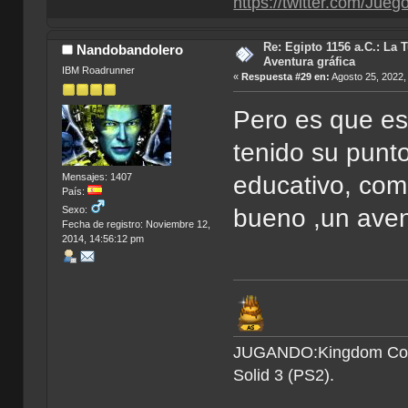
https://twitter.com/Jue
Re: Egipto 1156 a.C.: La 
Nandobandolero
Aventura gráfica
IBM Roadrunner
«
Respuesta #29 en:
Agosto 25, 2022,
Pero es que es
tenido su punt
educativo, com
Mensajes: 1407
País:
bueno ,un avent
Sexo:
Fecha de registro: Noviembre 12,
2014, 14:56:12 pm
JUGANDO:Kingdom Come 
Solid 3 (PS2).