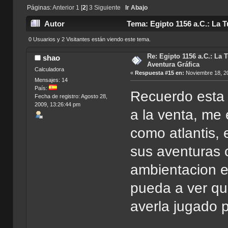
Páginas:
Anterior
1
[
2
]
3
Siguiente
Ir Abajo
Autor
Tema: Egipto 1156 a.C.: La T
0 Usuarios y 2 Visitantes están viendo este tema.
Re: Egipto 1156 a.C.: La 
shao
Aventura Gráfica
Calculadora
«
Respuesta #15 en:
Noviembre 18, 20
Mensajes: 14
País:
Recuerdo esta 
Fecha de registro: Agosto 28,
2009, 13:26:44 pm
a la venta, me
como atlantis, 
sus aventuras
ambientacion e
pueda a ver q
averla jugado p