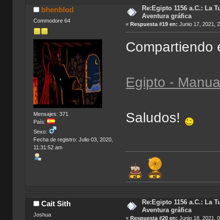
Re:Egipto 1156 a.C.: La T
bhenblod
Aventura gráfica
Commodore 64
«
Respuesta #19 en:
Junio 17, 2021, 
Compartiendo e
Egipto - Manua
Saludos!
Mensajes: 371
País:
Sexo:
Fecha de registro: Julio 03, 2020,
11:31:52 am
Re:Egipto 1156 a.C.: La T
Cait Sith
Aventura gráfica
Joshua
«
Respuesta #20 en:
Junio 18, 2021, 