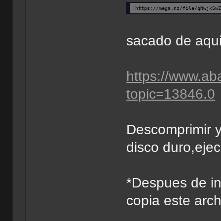
https://mega.nz/file/qNwjkSw
sacado de aqu
https://www.ab
topic=13846.0
Descomprimir y
disco duro,eje
*Despues de in
copia este arch