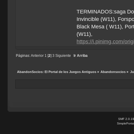
TERMINADOS:saga Doom (
Invincible (W11), Forsp
Black Mesa ( W11), Por
(W11),
https://i.pinimg.com/o
Páginas:
Anterior
1
[
2
]
3
Siguiente
Ir Arriba
AbandonSocios: El Portal de los Juegos Antiguos
»
Abandonsocios
»
Ju
SMF 2.0.1
SimplePorta