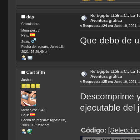
Re:Egipto 1156 a.C.: La T
das
Aventura gráfica
Calculadora
«
Respuesta #24 en:
Junio 19, 2021, 
Mensajes: 7
País:
Que debo de u
Sexo:
Fecha de registro: Junio 18,
2021, 16:29:49 pm
Re:Egipto 1156 a.C.: La T
Cait Sith
Aventura gráfica
Joshua
«
Respuesta #25 en:
Junio 19, 2021, 
Descomprime y 
ejecutable del 
Mensajes: 1843
País:
Fecha de registro: Agosto 08,
2009, 00:23:32 am
Código:
[Seleccion
https://github.com/narzoul/D