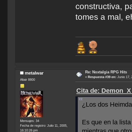
constructiva, pa
tomes a mal, 
Re: Noxtalgia RPG Hits
metalwar
«
Respuesta #39 en:
Junio 17, 
Altair 8800
Cita de: Demon_X 
¿Los dos Heimdal
Es que en la list
Mensajes: 34
Fecha de registro: Julio 11, 2005,
mientras que otro
16:10:26 pm