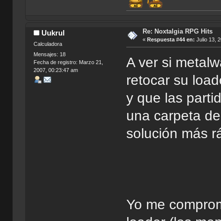
Re: Noxtalgia RPG Hits
Uukrul
«
Respuesta #44 en:
Julio 13, 
Calculadora
Mensajes: 18
A ver si metal
Fecha de registro: Marzo 21,
2007, 00:23:47 am
retocar su loa
y que las parti
una carpeta del
solución más r
Yo me comprome