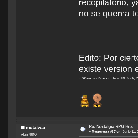
recopilatorio,
no se quema tod
Edito: Por cie
existe version
«
Última modificación: Junio 09, 2008
Re: Noxtalgia RPG Hits
metalwar
«
Respuesta #37 en:
Junio 11, 
Altair 8800