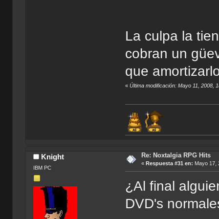
La culpa la ti
cobran un güev
que amortizarl
«
Última modificación: Mayo 11, 2008, 
Re: Noxtalgia RPG Hits
Knight
«
Respuesta #31 en:
Mayo 17, 
IBM PC
¿Al final algui
DVD's normale