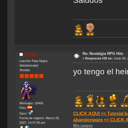
Saludos
Re: Noxtalgia RPG Hits
Kendo
«
Respuesta #35 en:
Junio 09, 
Leecher Pata Negra
Administrador
yo tengo el hei
Shodan
Mensajes: 10466
País:
CLICK AQUI >> Tutorial b
Sexo:
Fecha de registro: Marzo 05,
abandonware << CLICK 
2007, 14:47:05 pm
Mis juegos