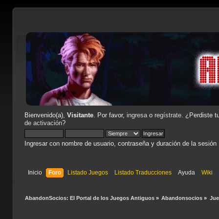
Bienvenido(a),
Visitante
. Por favor,
ingresa
o
regístrate
. ¿Perdiste t
de activación
?
Ingresar con nombre de usuario, contraseña y duración de la sesión
Inicio
Foro
Listado Juegos
Listado Traducciones
Ayuda
Wiki
AbandonSocios: El Portal de los Juegos Antiguos
»
Abandonsocios
»
Ju