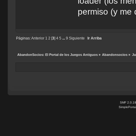
loader (los me
permiso (y me 
Páginas:
Anterior
1
2
[
3
]
4
5
...
9
Siguiente
Ir Arriba
AbandonSocios: El Portal de los Juegos Antiguos
»
Abandonsocios
»
Ju
SMF 2.0.1
SimplePorta