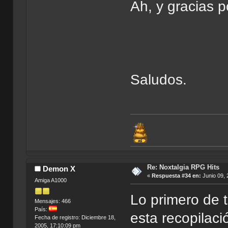
Ah, y gracias p
Saludos.
Re: Noxtalgia RPG Hits
Demon X
«
Respuesta #34 en:
Junio 09, 
Amiga A1000
Lo primero de t
Mensajes: 466
País:
esta recopilaci
Fecha de registro: Diciembre 18,
2005, 17:10:09 pm