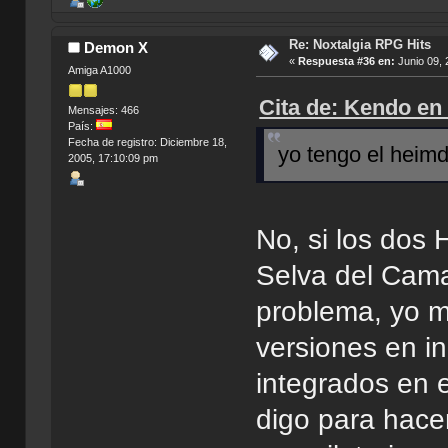
Re: Noxtalgia RPG Hits
Demon X
«
Respuesta #36 en:
Junio 09, 
Amiga A1000
Cita de: Kendo en
Mensajes: 466
País:
Fecha de registro: Diciembre 18,
yo tengo el heimd
2005, 17:10:09 pm
No, si los dos 
Selva del Cama
problema, yo me
versiones en i
integrados en 
digo para hacer