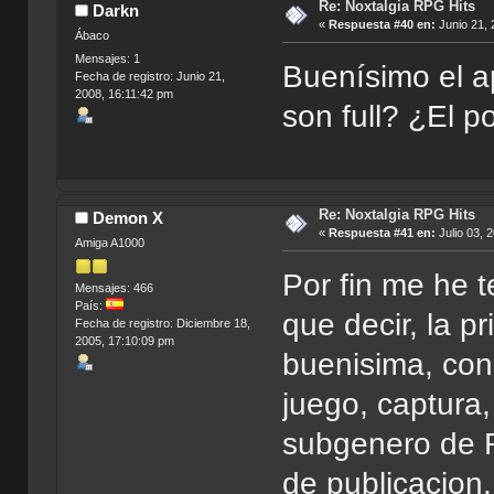
Re: Noxtalgia RPG Hits
Darkn
«
Respuesta #40 en:
Junio 21, 
Ábaco
Mensajes: 1
Buenísimo el a
Fecha de registro: Junio 21,
2008, 16:11:42 pm
son full? ¿El 
Re: Noxtalgia RPG Hits
Demon X
«
Respuesta #41 en:
Julio 03, 
Amiga A1000
Por fin me he t
Mensajes: 466
País:
que decir, la 
Fecha de registro: Diciembre 18,
2005, 17:10:09 pm
buenisima, con
juego, captura,
subgenero de R
de publicacion.