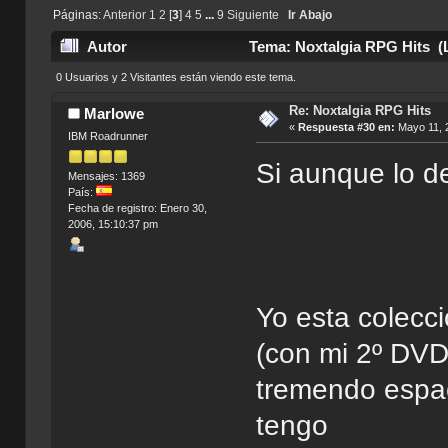
Páginas:
Anterior
1
2
[
3
]
4
5
...
9
Siguiente
Ir Abajo
Autor
Tema: Noxtalgia RPG Hits (
0 Usuarios y 2 Visitantes están viendo este tema.
Re: Noxtalgia RPG Hits
Marlowe
«
Respuesta #30 en:
Mayo 11, 2
IBM Roadrunner
Si aunque lo 
Mensajes: 1369
País:
Fecha de registro: Enero 30,
2006, 15:10:37 pm
Yo esta colecci
(con mi 2º DVD 
tremendo espac
tengo