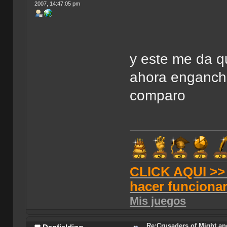
2007, 14:47:05 pm
y este me da q
ahora engancha
comparo
CLICK AQUI >> T
hacer funciona
Mis juegos
Re:Crusaders of Might an