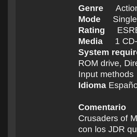
Genre
Actio
Mode
Single 
Rating
ESRB: 
Media
1 CD-
System requi
ROM drive, Dir
Input method
Idioma
Españo
Comentario
Crusaders of M
con los JDR qu