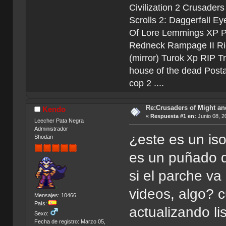
Civilization 2 Crusader
Scrolls 2: Daggerfall Eye
Of Lore Lemmings XP Po
Redneck Rampage II Rid
(mirror) Turok Xp RIP T
house of the dead Post
cop 2 ....
Re:Crusaders of Might an
Kendo
«
Respuesta #1 en:
Junio 08, 2
Leecher Pata Negra
Administrador
¿este es un iso
Shodan
es un puñado d
si el parche va
videos, algo? 
Mensajes: 10466
País:
actualizando lis
Sexo:
Fecha de registro: Marzo 05,