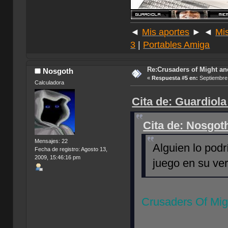
◄
Mis aportes
► ◄
Mi
3
|
Portables Amiga
Re:Crusaders of Might an
Nosgoth
«
Respuesta #5 en:
Septiembre 
Calculadora
Cita de: Guardiola
Cita de: Nosgot
Mensajes: 22
Alguien lo pod
Fecha de registro: Agosto 13,
2009, 15:46:16 pm
juego en su ve
Crusaders Of Mig