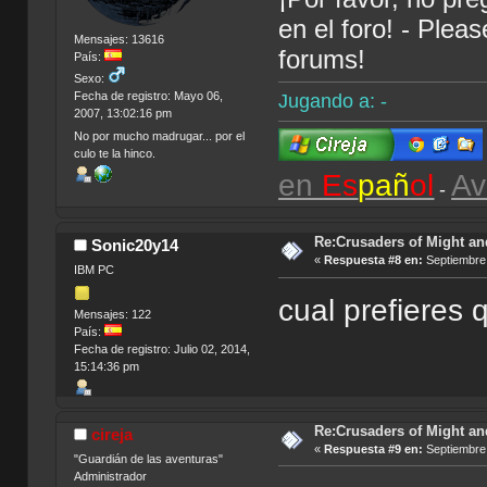
en el foro! - Plea
Mensajes: 13616
forums!
País:
Sexo:
Fecha de registro: Mayo 06,
Jugando a: -
2007, 13:02:16 pm
No por mucho madrugar... por el
culo te la hinco.
en
Es
pañ
ol
Av
-
Re:Crusaders of Might an
Sonic20y14
«
Respuesta #8 en:
Septiembre 
IBM PC
cual prefieres 
Mensajes: 122
País:
Fecha de registro: Julio 02, 2014,
15:14:36 pm
Re:Crusaders of Might an
cireja
«
Respuesta #9 en:
Septiembre 
"Guardián de las aventuras"
Administrador