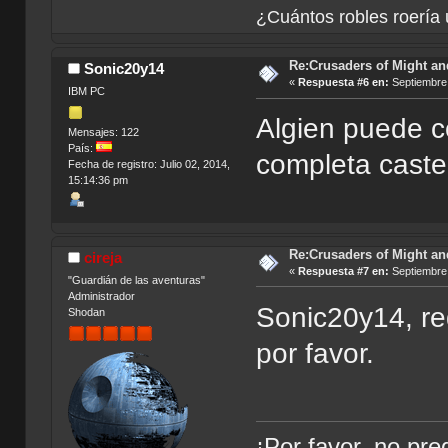
¿Cuántos robles roería 
Re:Crusaders of Might an
Sonic20y14
«
Respuesta #6 en:
Septiembre 
IBM PC
Algien puede co
Mensajes: 122
País:
completa caste
Fecha de registro: Julio 02, 2014,
15:14:36 pm
Re:Crusaders of Might an
cireja
«
Respuesta #7 en:
Septiembre 
"Guardián de las aventuras"
Administrador
Sonic20y14, re
Shodan
por favor.
¡Por favor, no pr