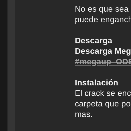
No es que sea 
puede enganch
Descarga
Descarga Meg
#megaup_OD
Instalación
El crack se en
carpeta que po
mas.