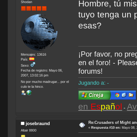
Hombre, tú mi
Shodan
tuyo tenga un 
esas?
¡Por favor, no pr
Mensajes: 13616
País:
en el foro! - Plea
Sexo:
forums!
Fecha de registro: Mayo 06,
2007, 13:02:16 pm
Jugando a: -
No por mucho madrugar... por el
culo te la hinco.
en
Es
pañ
ol
Av
-
Re:Crusaders of Might an
josebraund
«
Respuesta #10 en:
Mayo 08, 
Altair 8800