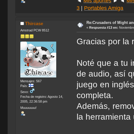
◄
Mis aportes
► ◄
Mi
3
|
Portables Amiga
Re:Crusaders of Might an
Thircase
«
Respuesta #13 en:
Noviembre
Amstrad PCW 8512
Gracias por la
Noté que a tu 
de audio, así q
Mensajes: 567
juego en inglé
País:
Sexo:
completa.
Fecha de registro: Agosto 14,
2005, 22:36:58 pm
Además, removí
Muuuuuuu!
la herramienta