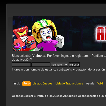
Bienvenido(a),
Visitante
. Por favor,
ingresa
o
regístrate
. ¿Perdiste t
de activación
?
Ingresar con nombre de usuario, contraseña y duración de la sesión
Inicio
Foro
Listado Juegos
Listado Traducciones
Ayuda
Wiki
AbandonSocios: El Portal de los Juegos Antiguos
»
Abandonsocios
»
Ju