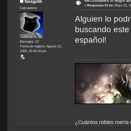
Re:Crusaders of Might an
Nosgoth
«
Respuesta #3 en:
Mayo 22, 20
Calculadora
Alguien lo pod
buscando este 
español!
Mensajes: 22
Fecha de registro: Agosto 13,
2009, 15:46:16 pm
¿Cuántos robles roería 