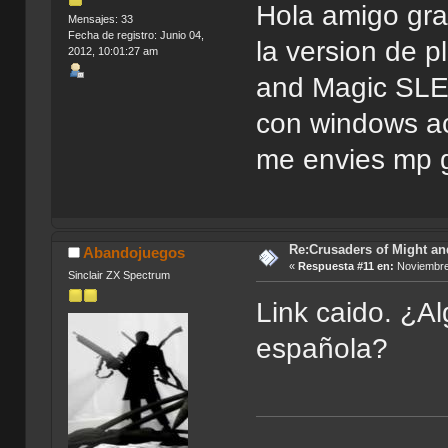
Hola amigo gra
Mensajes: 33
Fecha de registro: Junio 04,
la version de p
2012, 10:01:27 am
and Magic SLE
con windows act
me envies mp g
Re:Crusaders of Might an
Abandojuegos
«
Respuesta #11 en:
Noviembre 
Sinclair ZX Spectrum
Link caido. ¿Al
española?