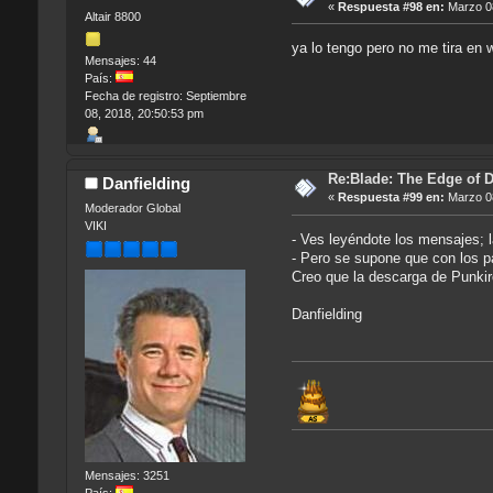
«
Respuesta #98 en:
Marzo 08
Altair 8800
ya lo tengo pero no me tira en
Mensajes: 44
País:
Fecha de registro: Septiembre
08, 2018, 20:50:53 pm
Re:Blade: The Edge of 
Danfielding
«
Respuesta #99 en:
Marzo 08
Moderador Global
VIKI
- Ves leyéndote los mensajes; 
- Pero se supone que con los p
Creo que la descarga de Punkiro
Danfielding
Mensajes: 3251
País: