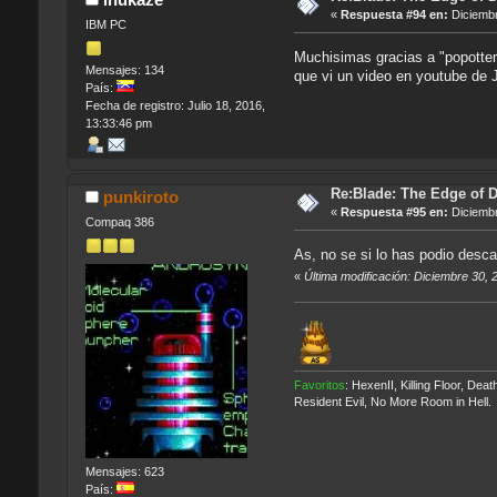
«
Respuesta #94 en:
Diciembr
IBM PC
Muchisimas gracias a "popotter"
Mensajes: 134
que vi un video en youtube d
País:
Fecha de registro: Julio 18, 2016,
13:33:46 pm
Re:Blade: The Edge of 
punkiroto
«
Respuesta #95 en:
Diciembr
Compaq 386
As, no se si lo has podio desca
«
Última modificación: Diciembre 30, 
Favoritos
: HexenII, Killing Floor, D
Resident Evil, No More Room in Hell.
Mensajes: 623
País: