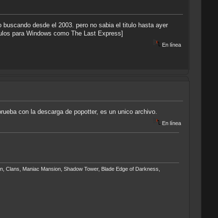
 buscando desde el 2003. pero no sabia el titulo hasta ayer
tulos para Windows como The Last Express]
En línea
prueba con la descarga de popotter, es un unico archivo.
En línea
ngpin, Clans, Maniac Mansion, Shadow Tower, Blade Edge of Darkness,