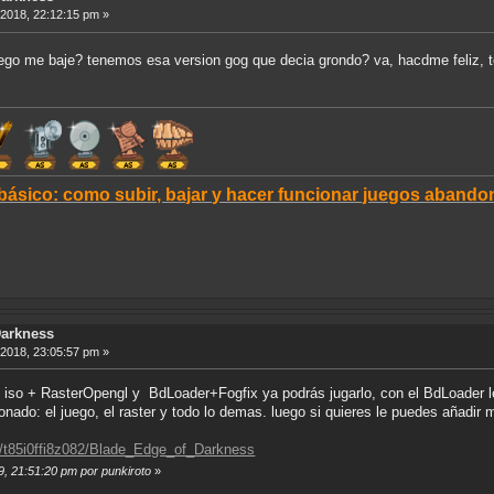
, 2018, 22:12:15 pm »
juego me baje? tenemos esa version gog que decia grondo? va, hacdme feliz, t
 básico: como subir, bajar y hacer funcionar juegos aban
Darkness
, 2018, 23:05:57 pm »
o iso + RasterOpengl y BdLoader+Fogfix ya podrás jugarlo, con el BdLoader
cionado: el juego, el raster y todo lo demas. luego si quieres le puedes añadir
er/t85i0ffi8z082/Blade_Edge_of_Darkness
9, 21:51:20 pm por punkiroto
»