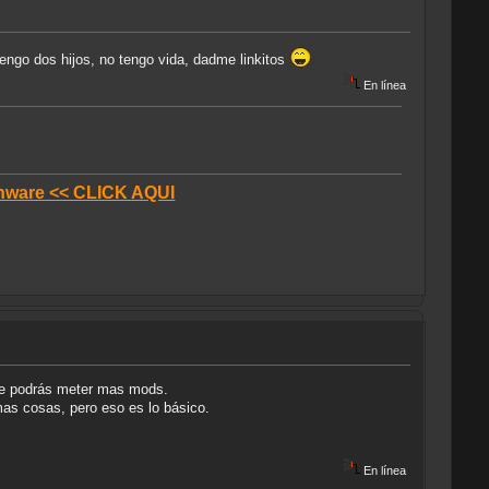
engo dos hijos, no tengo vida, dadme linkitos
En línea
donware << CLICK AQUI
 le podrás meter mas mods.
 mas cosas, pero eso es lo básico.
En línea