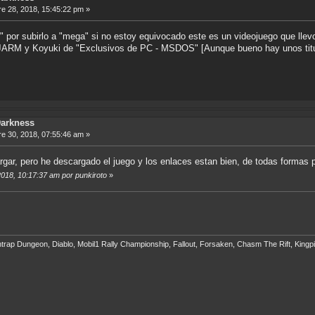
e 28, 2018, 15:45:22 pm »
 por subirlo a "mega" si no estoy equivocado este es un videojuego que llevo
e JARM y Koyuki de "Exclusivos de PC - MSDOS" [Aunque bueno hay unos ti
Darkness
e 30, 2018, 07:55:46 am »
rgar, pero he descargado el juego y los enlaces estan bien, de todas formas 
2018, 10:17:37 am por punkiroto
»
eathtrap Dungeon, Diablo, Mobil1 Rally Championship, Fallout, Forsaken, Chasm The Rift, Ki