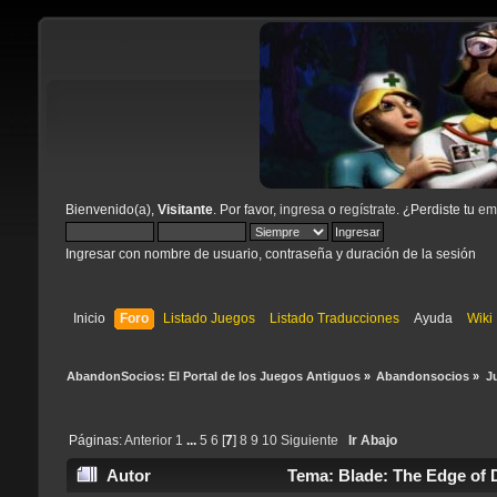
Bienvenido(a),
Visitante
. Por favor,
ingresa
o
regístrate
. ¿Perdiste tu
ema
Ingresar con nombre de usuario, contraseña y duración de la sesión
Inicio
Foro
Listado Juegos
Listado Traducciones
Ayuda
Wiki
AbandonSocios: El Portal de los Juegos Antiguos
»
Abandonsocios
»
J
Páginas:
Anterior
1
...
5
6
[
7
]
8
9
10
Siguiente
Ir Abajo
Autor
Tema: Blade: The Edge of 