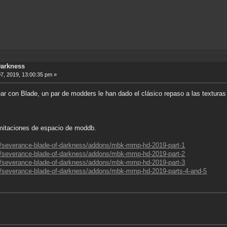
Darkness
7, 2019, 13:00:35 pm »
ear con Blade, un par de modders le han dado el clásico repaso a las texturas
limitaciones de espacio de moddb.
severance-blade-of-darkness/addons/mbk-mmp-hd-2019-part-1
severance-blade-of-darkness/addons/mbk-mmp-hd-2019-part-2
severance-blade-of-darkness/addons/mbk-mmp-hd-2019-part-3
severance-blade-of-darkness/addons/mbk-mmp-hd-2019-parts-4-and-5