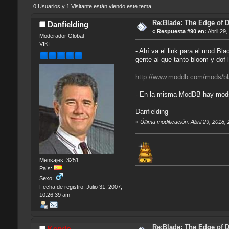
0 Usuarios y 1 Visitante están viendo este tema.
Re:Blade: The Edge of 
Danfielding
«
Respuesta #90 en:
Abril 29
Moderador Global
VIKI
- Ahí va el link para el mod Bl
gente al que tanto bloom y dof 
http://www.moddb.com/mods/bla
- En la misma ModDB hay mods pa
Danfielding
«
Última modificación: Abril 29, 2018,
Mensajes: 3251
País:
Sexo:
Fecha de registro: Julio 31, 2007,
10:26:39 am
Re:Blade: The Edge of 
Kendo