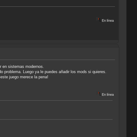
En línea
nar en sistemas modernos.
do problema. Luego ya le puedes añadir los mods si quieres.
 este juego merece la pena!
En línea