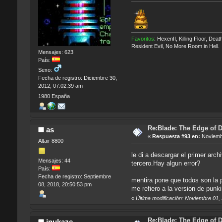
Favoritos
: HexenII, Killing Floor, D
Resident Evil, No More Room in Hell.
Mensajes: 623
País:
Sexo:
Fecha de registro: Diciembre 30,
2012, 07:02:39 am
1980 España
Re:Blade: The Edge of 
as
«
Respuesta #93 en:
Noviembr
Altair 8800
le di a descargar el primer arc
Mensajes: 44
tercero.Hay algun error?
País:
Fecha de registro: Septiembre
mentira pone que todos son la p
08, 2018, 20:50:53 pm
me refiero a la version de punki
«
Última modificación: Noviembre 01,
Re:Blade: The Edge of 
inukaze