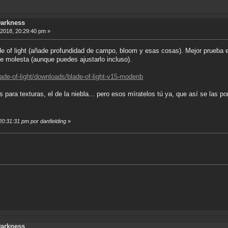
Darkness
, 2018, 20:29:40 pm »
ade of light (añade profundidad de campo, bloom y esas cosas). Mejor prueba 
le molesta (aunque puedes ajustarlo incluso).
de-of-light/downloads/blade-of-light-v15-modenb
ra texturas, el de la niebla... pero esos míratelos tú ya, que así se las po
 20:31:31 pm por danfielding
»
Darkness