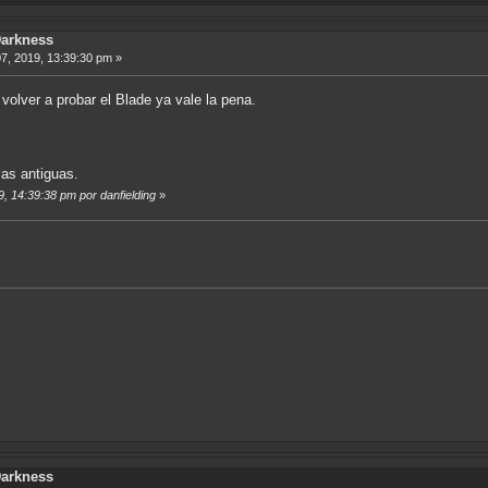
Darkness
7, 2019, 13:39:30 pm »
olver a probar el Blade ya vale la pena.
 las antiguas.
9, 14:39:38 pm por danfielding
»
Darkness