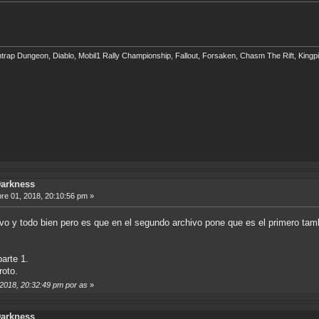
eathtrap Dungeon, Diablo, Mobil1 Rally Championship, Fallout, Forsaken, Chasm The Rift, Ki
Darkness
e 01, 2018, 20:10:56 pm »
hivo y todo bien pero es que en el segundo archivo pone que es el primero tamb
arte 1.
roto.
 2018, 20:32:49 pm por as
»
Darkness