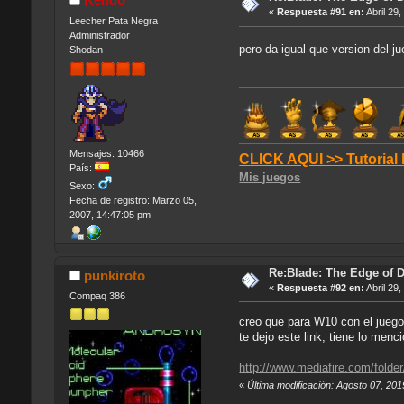
«
Respuesta #91 en:
Abril 29
Leecher Pata Negra
Administrador
pero da igual que version del 
Shodan
Mensajes: 10466
CLICK AQUI >> Tutorial
País:
Mis juegos
Sexo:
Fecha de registro: Marzo 05,
2007, 14:47:05 pm
Re:Blade: The Edge of 
punkiroto
«
Respuesta #92 en:
Abril 29
Compaq 386
creo que para W10 con el jueg
te dejo este link, tiene lo men
http://www.mediafire.com/fold
«
Última modificación: Agosto 07, 201