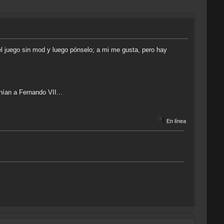
el juego sin mod y luego pónselo; a mi me gusta, pero hay
nían a Fernando VII...
En línea