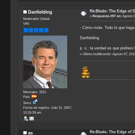
Re:Blade: The Edge of 
Danfielding
«
Respuesta #97 en:
Agosto 0
Moderador Global
VIKI
- Cómo mola. Todo lo que haga v
Danfielding
p. s.: la verdad es que prefiero
«
Última modificación: Agosto 07, 201
Mensajes: 3251
País:
Sexo:
Fecha de registro: Julio 31, 2007,
10:26:39 am
Re:Blade: The Edge of 
as